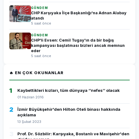
GÜNDEM
CHP Karşıyaka İlçe Başkanlığı'na Adnan Alabay
atandı
5 saat önce
GÜNDEM
CHP'li Evsen: Cemil Tugay'ın da bir bağış
kampanyası başlatması bizleri ancak memnun
eder
5 saat önce
🔥 EN ÇOK OKUNANLAR
1
Kaybettikleri kızları, tüm dünyaya ‘’nefes’’ olacak
01 Haziran 2016
2
İzmir Büyükşehir'den Hilton Oteli binası hakkında
açıklama
13 Şubat 2023
3
Prof. Dr. Sözbilir: Karşıyaka, Bostanlı ve Mavişehir'den