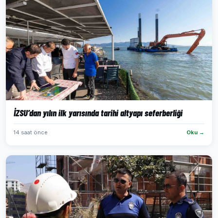
İZSU’dan yılın ilk yarısında tarihi altyapı seferberliği
14 saat önce
Oku →