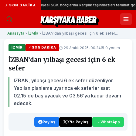
şıyaka Belediyesi SGK borçlarına karşılık taşınmazları teminat gösterecek
⚡ SON DAKIKA
KARŞIYAKA HABER
Anasayfa
›
İZMİR
› İZBAN'dan yılbaşı gecesi için 6 ek sefer...
🕐 29 Aralık 2025, 00:24
💬 0 yorum
İZMİR
⚡ SON DAKIKA
İZBAN'dan yılbaşı gecesi için 6 ek
sefer
İZBAN, yılbaşı gecesi 6 ek sefer düzenliyor.
Yapılan planlama uyarınca ek seferler saat
02.15'de başlayacak ve 03.56'ya kadar devam
edecek.
Paylaş
X'te Paylaş
WhatsApp