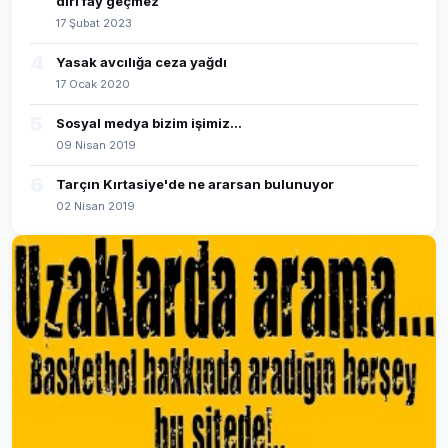
diri fay geçmez
17 Şubat 2023
4
Yasak avcılığa ceza yağdı
17 Ocak 2020
5
Sosyal medya bizim işimiz...
09 Nisan 2019
6
Tarçın Kırtasiye'de ne ararsan bulunuyor
02 Nisan 2019