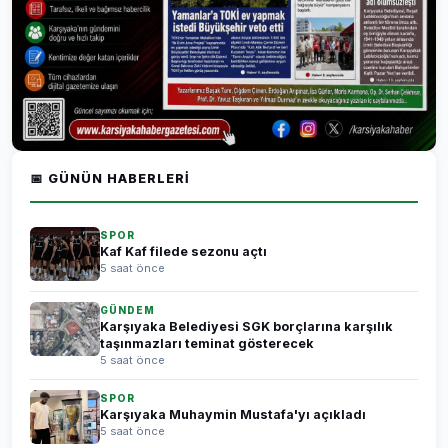
📅 GÜNÜN HABERLERI
SPOR
Kaf Kaf filede sezonu açtı
5 saat önce
GÜNDEM
Karşıyaka Belediyesi SGK borçlarına karşılık
taşınmazları teminat gösterecek
5 saat önce
SPOR
Karşıyaka Muhaymin Mustafa'yı açıkladı
5 saat önce