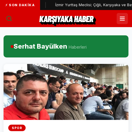
eknoloji yatırımı
İzmir Yurttaş Meclisi; Çiğli, Karşıyaka ve Bayra
⚡ SON DAKIKA
KARŞIYAKA HABER
Serhat Bayülken
Haberleri
SPOR