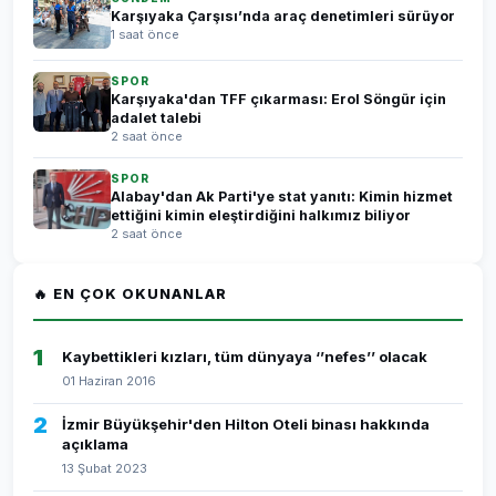
Karşıyaka Çarşısı’nda araç denetimleri sürüyor
1 saat önce
SPOR
Karşıyaka'dan TFF çıkarması: Erol Söngür için
adalet talebi
2 saat önce
SPOR
Alabay'dan Ak Parti'ye stat yanıtı: Kimin hizmet
ettiğini kimin eleştirdiğini halkımız biliyor
2 saat önce
🔥 EN ÇOK OKUNANLAR
1
Kaybettikleri kızları, tüm dünyaya ‘’nefes’’ olacak
01 Haziran 2016
2
İzmir Büyükşehir'den Hilton Oteli binası hakkında
açıklama
13 Şubat 2023