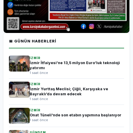
📅 GÜNÜN HABERLERI
İZMİR
İzmir İtfaiyesi’ne 13,5 milyon Euro’luk teknoloji
yatırımı
1 saat önce
İZMİR
İzmir Yurttaş Meclisi; Çiğli, Karşıyaka ve
Bayraklı’da devam edecek
1 saat önce
İZMİR
Onat Tüneli'nde son etabın yapımına başlanıyor
1 saat önce
GÜNDEM