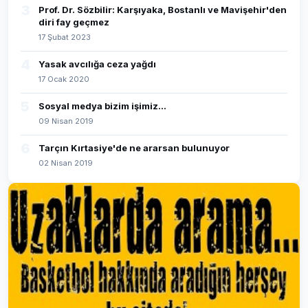
3
Prof. Dr. Sözbilir: Karşıyaka, Bostanlı ve Mavişehir'den
diri fay geçmez
17 Şubat 2023
4
Yasak avcılığa ceza yağdı
17 Ocak 2020
5
Sosyal medya bizim işimiz...
09 Nisan 2019
6
Tarçın Kırtasiye'de ne ararsan bulunuyor
02 Nisan 2019