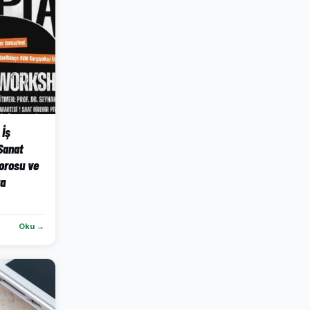
 İş
 Sanat
orosu ve
ra
Oku →