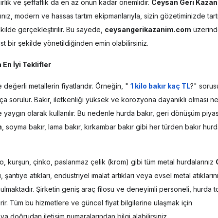
irlik ve şeffaflık da en az onun kadar önemlidir.
Ceysan Geri Kaza
arınız, modern ve hassas tartım ekipmanlarıyla, sizin gözetiminizde tartı
kilde gerçekleştirilir. Bu sayede,
ceysangerikazanim.com
üzerin
st bir şekilde yönetildiğinden emin olabilirsiniz.
En İyi Teklifler
eğerli metallerin fiyatlarıdır. Örneğin, "
1 kilo bakır kaç TL
?" sorus
ıkça sorulur. Bakır, iletkenliği yüksek ve korozyona dayanıklı olması n
de yaygın olarak kullanılır. Bu nedenle hurda bakır, geri dönüşüm piya
m
, soyma bakır, lama bakır, kırkambar bakır gibi her türden bakır hur
lo, kurşun, çinko, paslanmaz çelik (krom) gibi tüm metal hurdalarınız
antiye atıkları, endüstriyel imalat artıkları veya evsel metal atıkların
ulmaktadır. Şirketin geniş araç filosu ve deneyimli personeli, hurda 
irir. Tüm bu hizmetlere ve güncel fiyat bilgilerine ulaşmak için
ya doğrudan iletişim numaralarından bilgi alabilirsiniz.