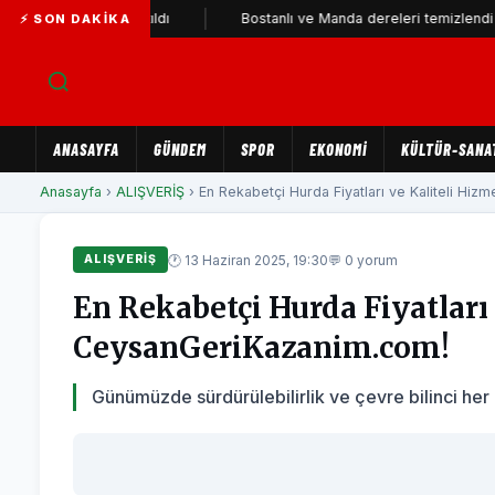
rti'ye katıldı
Bostanlı ve Manda dereleri temizlendi
Al
⚡ SON DAKIKA
ANASAYFA
GÜNDEM
SPOR
EKONOMİ
KÜLTÜR-SANA
Anasayfa
›
ALIŞVERİŞ
› En Rekabetçi Hurda Fiyatları ve Kaliteli Hizm
🕐 13 Haziran 2025, 19:30
💬 0 yorum
ALIŞVERİŞ
En Rekabetçi Hurda Fiyatları 
CeysanGeriKazanim.com!
Günümüzde sürdürülebilirlik ve çevre bilinci h