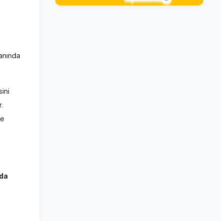
manında
ini
.
ve
da