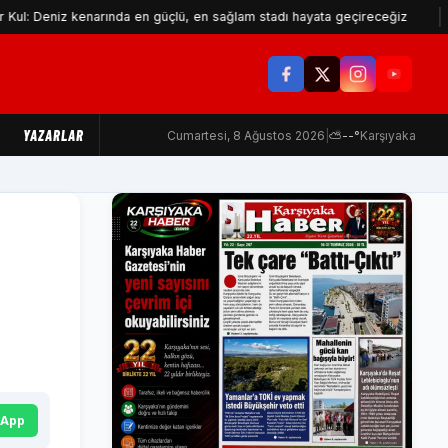
kenarında en güçlü, en sağlam stadı hayata geçireceğiz
Makine M
YAZARLAR
Cumartesi, 8 Ağustos 2026
|
⛅
--°
Karşıyaka
sApp