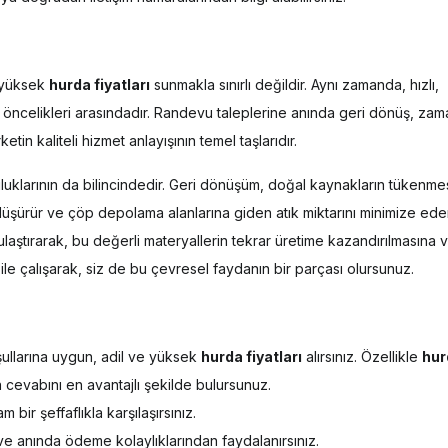
 yüksek
hurda fiyatları
sunmakla sınırlı değildir. Aynı zamanda, hızlı,
öncelikleri arasındadır. Randevu taleplerine anında geri dönüş, za
tin kaliteli hizmet anlayışının temel taşlarıdır.
luklarının da bilincindedir. Geri dönüşüm, doğal kaynakların tükenmes
nı düşürür ve çöp depolama alanlarına giden atık miktarını minimize eder
 ulaştırarak, bu değerli materyallerin tekrar üretime kazandırılmasına 
ile çalışarak, siz de bu çevresel faydanın bir parçası olursunuz.
llarına uygun, adil ve yüksek
hurda fiyatları
alırsınız. Özellikle
hur
ın cevabını en avantajlı şekilde bulursunuz.
ir şeffaflıkla karşılaşırsınız.
m ve anında ödeme kolaylıklarından faydalanırsınız.