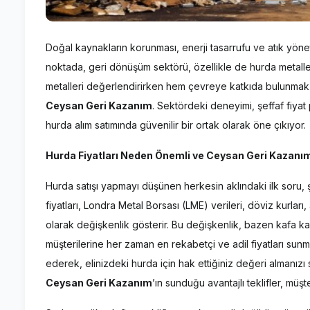
Doğal kaynakların korunması, enerji tasarrufu ve atık yönet
noktada, geri dönüşüm sektörü, özellikle de hurda metaller
metalleri değerlendirirken hem çevreye katkıda bulunmak
Ceysan Geri Kazanım
. Sektördeki deneyimi, şeffaf fiyat 
hurda alım satımında güvenilir bir ortak olarak öne çıkıyor.
Hurda Fiyatları Neden Önemli ve Ceysan Geri Kazanım
Hurda satışı yapmayı düşünen herkesin aklındaki ilk soru,
fiyatları, Londra Metal Borsası (LME) verileri, döviz kurları,
olarak değişkenlik gösterir. Bu değişkenlik, bazen kafa kar
müşterilerine her zaman en rekabetçi ve adil fiyatları sunm
ederek, elinizdeki hurda için hak ettiğiniz değeri almanızı 
Ceysan Geri Kazanım
’ın sunduğu avantajlı teklifler, müşt