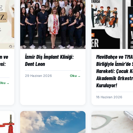
n ve
İzmir Diş İmplant Kliniği:
MaviBahçe ve TMA
si:
Dent Leon
Birliğiyle İzmir’de
Hareketi: Çocuk K
29 Haziran 2026
Oku →
Akademik Orkest
Oku →
Kuruluyor!
18 Haziran 2026