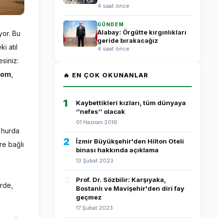
4 saat önce
GÜNDEM
Alabay: Örgütte kırgınlıkları
yor. Bu
geride bırakacağız
i atıl
4 saat önce
siniz:
com
,
🔥 EN ÇOK OKUNANLAR
1
Kaybettikleri kızları, tüm dünyaya
‘’nefes’’ olacak
01 Haziran 2016
 hurda
2
İzmir Büyükşehir'den Hilton Oteli
re bağlı
binası hakkında açıklama
13 Şubat 2023
3
Prof. Dr. Sözbilir: Karşıyaka,
erde,
Bostanlı ve Mavişehir'den diri fay
geçmez
17 Şubat 2023