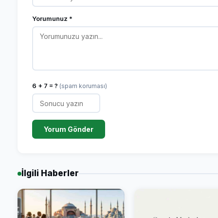
Yorumunuz *
6 + 7 = ?
(spam koruması)
Yorum Gönder
İlgili Haberler