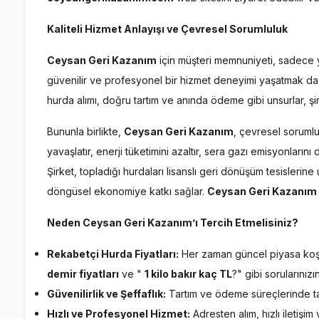
Kaliteli Hizmet Anlayışı ve Çevresel Sorumluluk
Ceysan Geri Kazanım
için müşteri memnuniyeti, sadece
güvenilir ve profesyonel bir hizmet deneyimi yaşatmak da 
hurda alımı, doğru tartım ve anında ödeme gibi unsurlar, şirke
Bununla birlikte,
Ceysan Geri Kazanım
, çevresel sorumlu
yavaşlatır, enerji tüketimini azaltır, sera gazı emisyonları
Şirket, topladığı hurdaları lisanslı geri dönüşüm tesislerine
döngüsel ekonomiye katkı sağlar.
Ceysan Geri Kazanım
Neden Ceysan Geri Kazanım’ı Tercih Etmelisiniz?
Rekabetçi Hurda Fiyatları:
Her zaman güncel piyasa koşu
demir fiyatları
ve "
1 kilo bakır kaç TL
?" gibi sorularınız
Güvenilirlik ve Şeffaflık:
Tartım ve ödeme süreçlerinde tam b
Hızlı ve Profesyonel Hizmet:
Adresten alım, hızlı iletişi