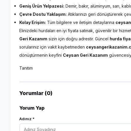
Geniş Ürün Yelpazesi:
Demir, bakır, alüminyum, sarı, kabl
Çevre Dostu Yaklaşım:
Atıklarınızı geri dönüştürerek ç
Kolay Erişim:
Tüm bilgilere ve iletişim detaylarına
ceysan
Elinizdeki hurdaları en iyi fiyata satmak, güvenilir bir h
Geri Kazanım
sizin için doğru adrestir. Güncel
hurda fiya
sorularınız için vakit kaybetmeden
ceysangerikazanim.
dönüştürmenin keyfini
Ceysan Geri Kazanım
güvencesiyl
Tanıtım
Yorumlar (0)
Yorum Yap
Adınız *