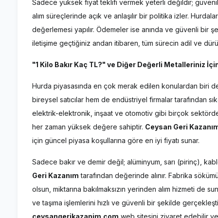
Sadece yüksek fiyat teklifi vermek yeterli değildir; güvenil
alım süreçlerinde açık ve anlaşılır bir politika izler. Hurdal
değerlemesi yapılır. Ödemeler ise anında ve güvenli bir şe
iletişime geçtiğiniz andan itibaren, tüm sürecin adil ve dürü
"1 Kilo Bakır Kaç TL?" ve Diğer Değerli Metalleriniz İçin 
Hurda piyasasında en çok merak edilen konulardan biri de d
bireysel satıcılar hem de endüstriyel firmalar tarafından s
elektrik-elektronik, inşaat ve otomotiv gibi birçok sektör
her zaman yüksek değere sahiptir.
Ceysan Geri Kazanı
için güncel piyasa koşullarına göre en iyi fiyatı sunar.
Sadece bakır ve demir değil; alüminyum, sarı (pirinç), kab
Geri Kazanım
tarafından değerinde alınır. Fabrika sökümü, ş
olsun, miktarına bakılmaksızın yerinden alım hizmeti de sun
ve taşıma işlemlerini hızlı ve güvenli bir şekilde gerçekleşt
ceysangerikazanim.com
web sitesini ziyaret edebilir ve