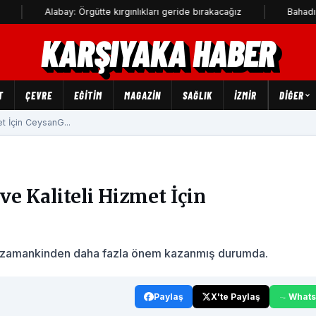
abay: Örgütte kırgınlıkları geride bırakacağız
Bahadır Kul: Deniz 
KARŞIYAKA HABER
T
ÇEVRE
EĞİTİM
MAGAZİN
SAĞLIK
İZMİR
DIĞER
et İçin CeysanG...
ve Kaliteli Hizmet İçin
er zamankinden daha fazla önem kazanmış durumda.
Paylaş
X'te Paylaş
What