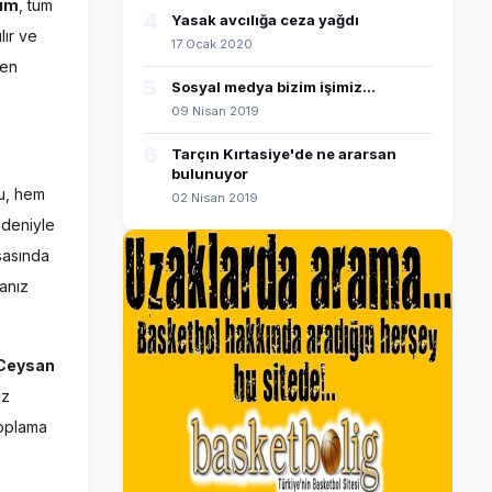
nım
, tüm
4
Yasak avcılığa ceza yağdı
lır ve
17 Ocak 2020
den
5
Sosyal medya bizim işimiz...
09 Nisan 2019
6
Tarçın Kırtasiye'de ne ararsan
bulunuyor
u, hem
02 Nisan 2019
edeniyle
sasında
danız
Ceysan
ız
toplama