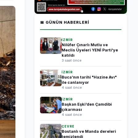
📅 GÜNÜN HABERLERI
İZMİR
Nilüfer Çınarlı Mutlu ve
Meclis Üyeleri YENİ Parti'ye
katıldı
3 saat önce
İZMİR
Buca’nın tarihi "Hazine Avı"
ile canlanıyor
4 saat önce
İZMİR
Başkan Eşki’den Çamdibi
çıkarması
4 saat önce
ÇEVRE
Bostanlı ve Manda dereleri
temizlendi