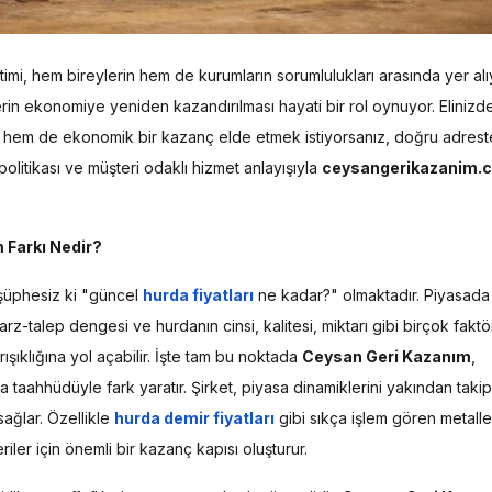
imi, hem bireylerin hem de kurumların sorumlulukları arasında yer alı
in ekonomiye yeniden kazandırılması hayati bir rol oynuyor. Elinizdek
 hem de ekonomik bir kazanç elde etmek istiyorsanız, doğru adreste
politikası ve müşteri odaklı hizmet anlayışıyla
ceysangerikazanim.
 Farkı Nedir?
 şüphesiz ki "güncel
hurda fiyatları
ne kadar?" olmaktadır. Piyasada
 arz-talep dengesi ve hurdanın cinsi, kalitesi, miktarı gibi birçok faktö
ışıklığına yol açabilir. İşte tam bu noktada
Ceysan Geri Kazanım
,
a taahhüdüyle fark yaratır. Şirket, piyasa dinamiklerini yakından takip
sağlar. Özellikle
hurda demir fiyatları
gibi sıkça işlem gören metall
eriler için önemli bir kazanç kapısı oluşturur.