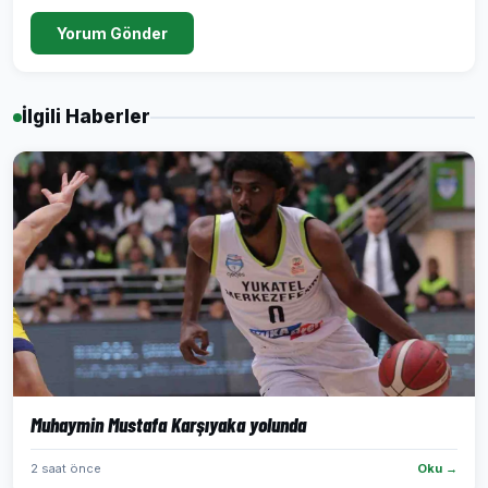
Yorum Gönder
İlgili Haberler
Muhaymin Mustafa Karşıyaka yolunda
2 saat önce
Oku →