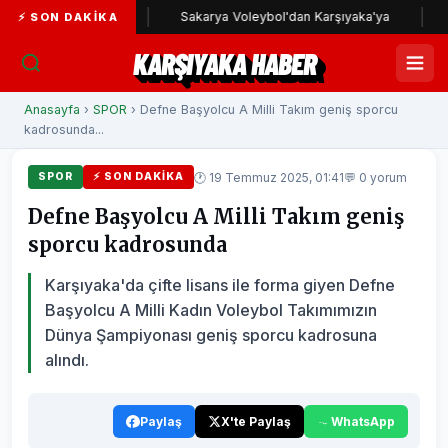
yaka yolunda
Sakarya Voleybol'dan Karşıyaka'ya
Karş
⚡ SON DAKIKA
KARŞIYAKA HABER
Anasayfa
›
SPOR
› Defne Başyolcu A Milli Takım geniş sporcu
kadrosunda...
🕐 19 Temmuz 2025, 01:41
💬 0 yorum
SPOR
⚡ SON DAKIKA
Defne Başyolcu A Milli Takım geniş
sporcu kadrosunda
Karşıyaka'da çifte lisans ile forma giyen Defne
Başyolcu A Milli Kadın Voleybol Takımımızın
Dünya Şampiyonası geniş sporcu kadrosuna
alındı.
Paylaş
X'te Paylaş
WhatsApp