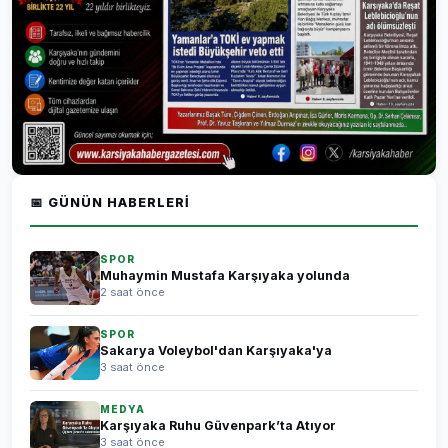
📅 GÜNÜN HABERLERI
SPOR
Muhaymin Mustafa Karşıyaka yolunda
2 saat önce
SPOR
Sakarya Voleybol'dan Karşıyaka'ya
3 saat önce
MEDYA
Karşıyaka Ruhu Güvenpark’ta Atıyor
3 saat önce