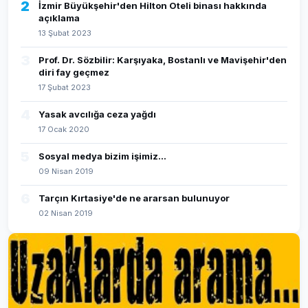
2
İzmir Büyükşehir'den Hilton Oteli binası hakkında
açıklama
13 Şubat 2023
3
Prof. Dr. Sözbilir: Karşıyaka, Bostanlı ve Mavişehir'den
diri fay geçmez
17 Şubat 2023
4
Yasak avcılığa ceza yağdı
17 Ocak 2020
5
Sosyal medya bizim işimiz...
09 Nisan 2019
6
Tarçın Kırtasiye'de ne ararsan bulunuyor
02 Nisan 2019