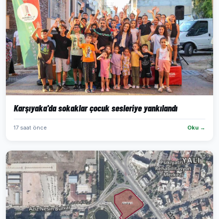
Karşıyaka'da sokaklar çocuk sesleriye yankılandı
17 saat önce
Oku →