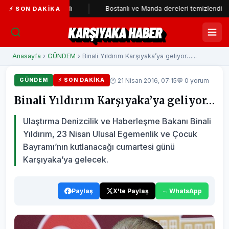
rti'ye katıldı
Bostanlı ve Manda dereleri temizlendi
Al
⚡ SON DAKIKA
KARŞIYAKA HABER
Anasayfa
›
GÜNDEM
› Binali Yıldırım Karşıyaka’ya geliyor…...
🕐 21 Nisan 2016, 07:15
💬 0 yorum
GÜNDEM
⚡ SON DAKIKA
Binali Yıldırım Karşıyaka’ya geliyor…
Ulaştırma Denizcilik ve Haberleşme Bakanı Binali
Yıldırım, 23 Nisan Ulusal Egemenlik ve Çocuk
Bayramı’nın kutlanacağı cumartesi günü
Karşıyaka’ya gelecek.
Paylaş
X'te Paylaş
WhatsApp