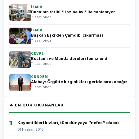
İZMİR
Buca’nın tarihi "Hazine Avı" ile canlanıyor
11 saat önce
İZMİR
Başkan Eşki’den Çamdibi çıkarması
11 saat önce
ÇEVRE
Bostanlı ve Manda dereleri temizlendi
11 saat önce
GÜNDEM
Alabay: Örgütte kırgınlıkları geride bırakacağız
11 saat önce
🔥 EN ÇOK OKUNANLAR
1
Kaybettikleri kızları, tüm dünyaya ‘’nefes’’ olacak
01 Haziran 2016