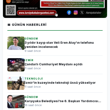
📅 GÜNÜN HABERLERI
GÜNDEM
3 yıldır kayıp olan Veli Eren Atay'ın telefonu
yeniden incelenecek
9 saat önce
İZMİR
Çandarlı Cumhuriyet Meydanı açıldı
11 saat önce
TEKNOLOJİ
İzmir'in kuzeyinde teknoloji üssü yükseliyor
11 saat önce
GÜNDEM
Karşıyaka Belediyesi'ne 6. Başkan Yardımcısı...
16 saat önce