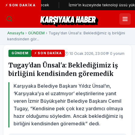
iden incelenecek
İzmir'in kuzeyinde teknoloji üssü yükseliyor
⚡ SON DAKIKA
KARŞIYAKA HABER
Anasayfa
›
GÜNDEM
› Tugay'dan Ünsal'a: Beklediğimiz iş birliğini
kendisinden gör...
🕐 10 Ocak 2026, 23:00
💬 0 yorum
GÜNDEM
⚡ SON DAKIKA
Tugay'dan Ünsal'a: Beklediğimiz iş
birliğini kendisinden göremedik
Karşıyaka Belediye Başkanı Yıldız Ünsal’ın,
‘Karşıyaka’ya el uzatmıyor’ eleştirilerine yanıt
veren İzmir Büyükşehir Belediye Başkanı Cemil
Tugay, “Kendisine pek çok kez yardımcı olmaya
hazır olduğumu söyledim. Ancak beklediğimiz iş
birliğini kendisinden göremedik” dedi.