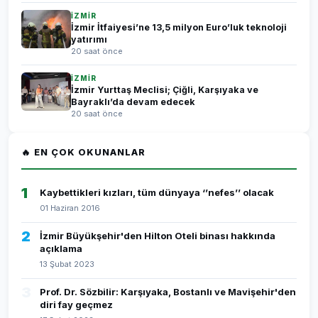
İZMİR
İzmir İtfaiyesi’ne 13,5 milyon Euro’luk teknoloji
yatırımı
20 saat önce
İZMİR
İzmir Yurttaş Meclisi; Çiğli, Karşıyaka ve
Bayraklı’da devam edecek
20 saat önce
🔥 EN ÇOK OKUNANLAR
1
Kaybettikleri kızları, tüm dünyaya ‘’nefes’’ olacak
01 Haziran 2016
2
İzmir Büyükşehir'den Hilton Oteli binası hakkında
açıklama
13 Şubat 2023
3
Prof. Dr. Sözbilir: Karşıyaka, Bostanlı ve Mavişehir'den
diri fay geçmez