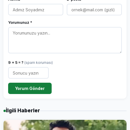
Yorumunuz *
9 + 5 = ?
(spam koruması)
Yorum Gönder
İlgili Haberler