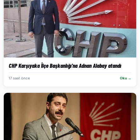
CHP Karşıyaka İlçe Başkanlığı'na Adnan Alabay atandı
17 saat önce
Oku →