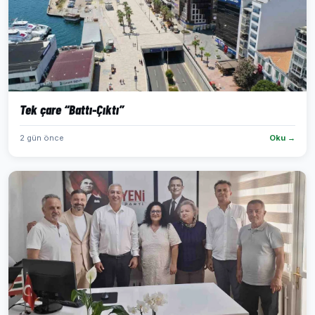
Tek çare “Battı-Çıktı”
2 gün önce
Oku →