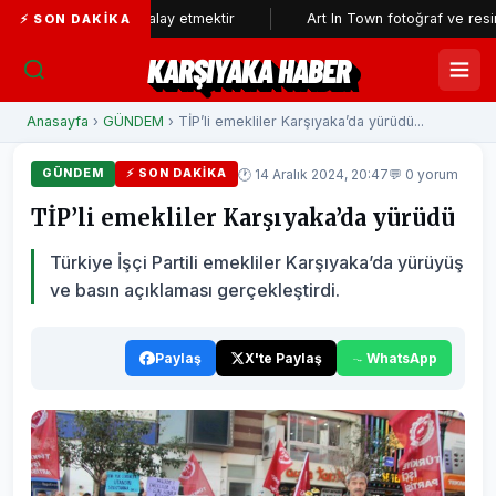
nın aklıyla alay etmektir
Art In Town fotoğraf ve resim sergisine 
⚡ SON DAKIKA
KARŞIYAKA HABER
Anasayfa
›
GÜNDEM
› TİP’li emekliler Karşıyaka’da yürüdü...
🕐 14 Aralık 2024, 20:47
💬 0 yorum
GÜNDEM
⚡ SON DAKIKA
TİP’li emekliler Karşıyaka’da yürüdü
Türkiye İşçi Partili emekliler Karşıyaka’da yürüyüş
ve basın açıklaması gerçekleştirdi.
Paylaş
X'te Paylaş
WhatsApp