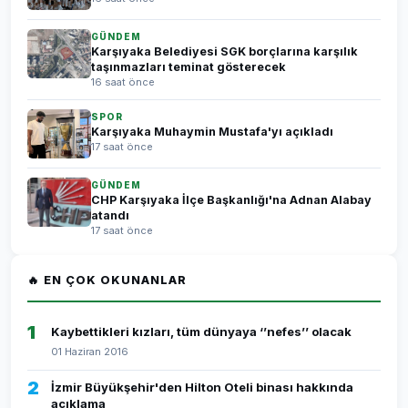
GÜNDEM
Karşıyaka Belediyesi SGK borçlarına karşılık
taşınmazları teminat gösterecek
16 saat önce
SPOR
Karşıyaka Muhaymin Mustafa'yı açıkladı
17 saat önce
GÜNDEM
CHP Karşıyaka İlçe Başkanlığı'na Adnan Alabay
atandı
17 saat önce
🔥 EN ÇOK OKUNANLAR
1
Kaybettikleri kızları, tüm dünyaya ‘’nefes’’ olacak
01 Haziran 2016
2
İzmir Büyükşehir'den Hilton Oteli binası hakkında
açıklama