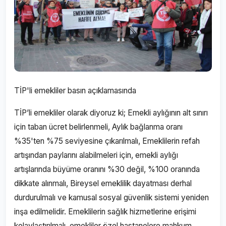
TİP'li emekliler basın açıklamasında
TİP’li emekliler olarak diyoruz ki; Emekli aylığının alt sınırı
için taban ücret belirlenmeli, Aylık bağlanma oranı
%35'ten %75 seviyesine çıkarılmalı, Emeklilerin refah
artışından paylarını alabilmeleri için, emekli aylığı
artışlarında büyüme oranını %30 değil, %100 oranında
dikkate alınmalı, Bireysel emeklilik dayatması derhal
durdurulmalı ve kamusal sosyal güvenlik sistemi yeniden
inşa edilmelidir. Emeklilerin sağlık hizmetlerine erişimi
kolaylaştırılmalı, emekliler özel hastanelere mahkum