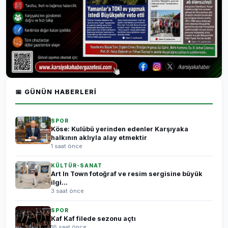
📅 GÜNÜN HABERLERI
SPOR
Köse: Kulübü yerinden edenler Karşıyaka
halkının aklıyla alay etmektir
1 saat önce
KÜLTÜR-SANAT
Art In Town fotoğraf ve resim sergisine büyük
ilgi...
3 saat önce
SPOR
Kaf Kaf filede sezonu açtı
16 saat önce