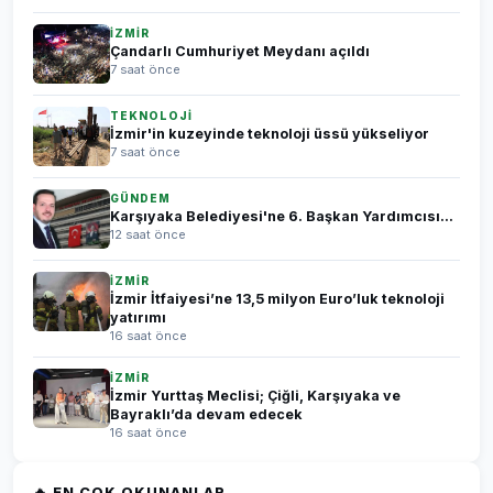
İZMİR
Çandarlı Cumhuriyet Meydanı açıldı
7 saat önce
TEKNOLOJİ
İzmir'in kuzeyinde teknoloji üssü yükseliyor
7 saat önce
GÜNDEM
Karşıyaka Belediyesi'ne 6. Başkan Yardımcısı...
12 saat önce
İZMİR
İzmir İtfaiyesi’ne 13,5 milyon Euro’luk teknoloji
yatırımı
16 saat önce
İZMİR
İzmir Yurttaş Meclisi; Çiğli, Karşıyaka ve
Bayraklı’da devam edecek
16 saat önce
🔥 EN ÇOK OKUNANLAR