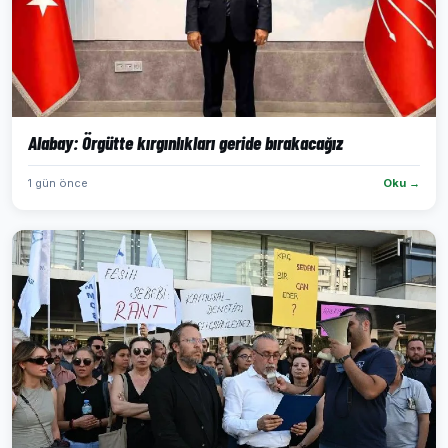
Alabay: Örgütte kırgınlıkları geride bırakacağız
1 gün önce
Oku →