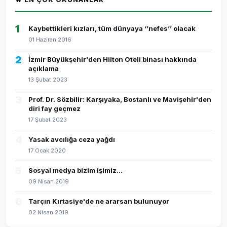
1
Kaybettikleri kızları, tüm dünyaya ‘’nefes’’ olacak
01 Haziran 2016
2
İzmir Büyükşehir'den Hilton Oteli binası hakkında
açıklama
13 Şubat 2023
3
Prof. Dr. Sözbilir: Karşıyaka, Bostanlı ve Mavişehir'den
diri fay geçmez
17 Şubat 2023
4
Yasak avcılığa ceza yağdı
17 Ocak 2020
5
Sosyal medya bizim işimiz...
09 Nisan 2019
6
Tarçın Kırtasiye'de ne ararsan bulunuyor
02 Nisan 2019