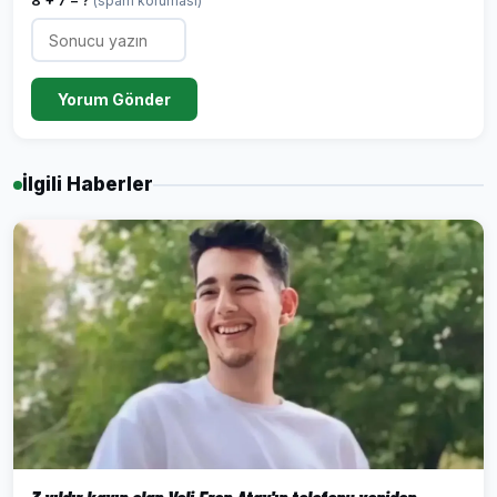
8 + 7 = ?
(spam koruması)
Yorum Gönder
İlgili Haberler