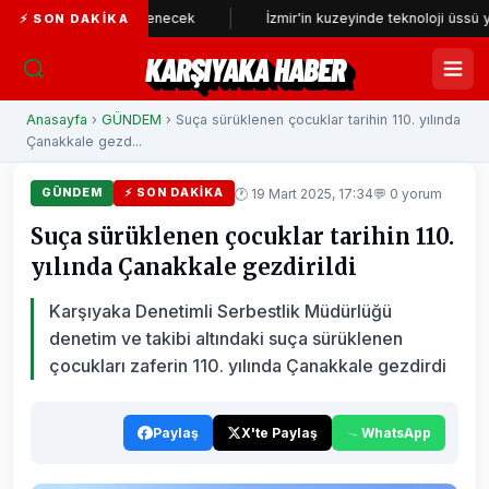
yeniden incelenecek
İzmir'in kuzeyinde teknoloji üssü yükseliyor
⚡ SON DAKIKA
KARŞIYAKA HABER
Anasayfa
›
GÜNDEM
› Suça sürüklenen çocuklar tarihin 110. yılında
Çanakkale gezd...
🕐 19 Mart 2025, 17:34
💬 0 yorum
GÜNDEM
⚡ SON DAKIKA
Suça sürüklenen çocuklar tarihin 110.
yılında Çanakkale gezdirildi
Karşıyaka Denetimli Serbestlik Müdürlüğü
denetim ve takibi altındaki suça sürüklenen
çocukları zaferin 110. yılında Çanakkale gezdirdi
Paylaş
X'te Paylaş
WhatsApp