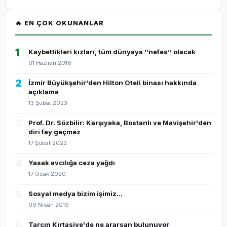
🔥 EN ÇOK OKUNANLAR
1
Kaybettikleri kızları, tüm dünyaya ‘’nefes’’ olacak
01 Haziran 2016
2
İzmir Büyükşehir'den Hilton Oteli binası hakkında
açıklama
13 Şubat 2023
3
Prof. Dr. Sözbilir: Karşıyaka, Bostanlı ve Mavişehir'den
diri fay geçmez
17 Şubat 2023
4
Yasak avcılığa ceza yağdı
17 Ocak 2020
5
Sosyal medya bizim işimiz...
09 Nisan 2019
6
Tarçın Kırtasiye'de ne ararsan bulunuyor