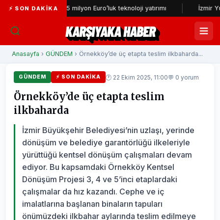
yesi’ne 13,5 milyon Euro’luk teknoloji yatırımı
İzmir Yurttaş Meclis
⚡ SON DAKIKA
KARŞIYAKA HABER
Anasayfa
›
GÜNDEM
› Örnekköy’de üç etapta teslim ilkbaharda...
🕐 22 Ekim 2025, 11:00
💬 0 yorum
GÜNDEM
⚡ SON DAKIKA
Örnekköy’de üç etapta teslim
ilkbaharda
İzmir Büyükşehir Belediyesi’nin uzlaşı, yerinde
dönüşüm ve belediye garantörlüğü ilkeleriyle
yürüttüğü kentsel dönüşüm çalışmaları devam
ediyor. Bu kapsamdaki Örnekköy Kentsel
Dönüşüm Projesi 3, 4 ve 5’inci etaplardaki
çalışmalar da hız kazandı. Cephe ve iç
imalatlarına başlanan binaların tapuları
önümüzdeki ilkbahar aylarında teslim edilmeye