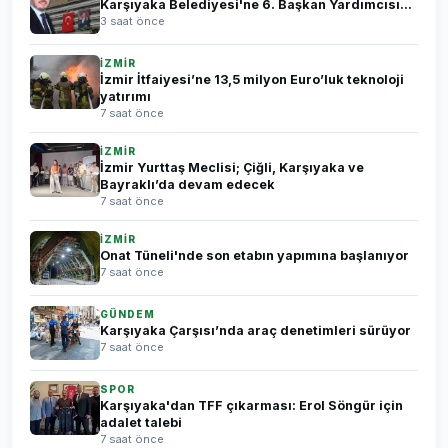
Karşıyaka Belediyesi'ne 6. Başkan Yardımcısı...
3 saat önce
İZMİR
İzmir İtfaiyesi’ne 13,5 milyon Euro’luk teknoloji
yatırımı
7 saat önce
İZMİR
İzmir Yurttaş Meclisi; Çiğli, Karşıyaka ve
Bayraklı’da devam edecek
7 saat önce
İZMİR
Onat Tüneli'nde son etabın yapımına başlanıyor
7 saat önce
GÜNDEM
Karşıyaka Çarşısı’nda araç denetimleri sürüyor
7 saat önce
SPOR
Karşıyaka'dan TFF çıkarması: Erol Söngür için
adalet talebi
7 saat önce