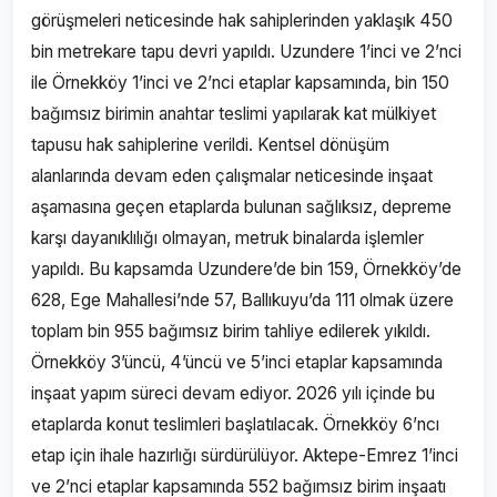
görüşmeleri neticesinde hak sahiplerinden yaklaşık 450
bin metrekare tapu devri yapıldı. Uzundere 1’inci ve 2’nci
ile Örnekköy 1’inci ve 2’nci etaplar kapsamında, bin 150
bağımsız birimin anahtar teslimi yapılarak kat mülkiyet
tapusu hak sahiplerine verildi. Kentsel dönüşüm
alanlarında devam eden çalışmalar neticesinde inşaat
aşamasına geçen etaplarda bulunan sağlıksız, depreme
karşı dayanıklılığı olmayan, metruk binalarda işlemler
yapıldı. Bu kapsamda Uzundere’de bin 159, Örnekköy’de
628, Ege Mahallesi’nde 57, Ballıkuyu’da 111 olmak üzere
toplam bin 955 bağımsız birim tahliye edilerek yıkıldı.
Örnekköy 3’üncü, 4’üncü ve 5’inci etaplar kapsamında
inşaat yapım süreci devam ediyor. 2026 yılı içinde bu
etaplarda konut teslimleri başlatılacak. Örnekköy 6’ncı
etap için ihale hazırlığı sürdürülüyor. Aktepe-Emrez 1’inci
ve 2’nci etaplar kapsamında 552 bağımsız birim inşaatı