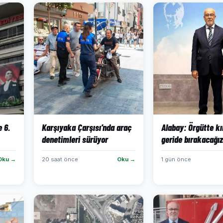
 6.
Karşıyaka Çarşısı’nda araç
Alabay: Örgütte kır
denetimleri sürüyor
geride bırakacağız
Oku →
20 saat önce
Oku →
1 gün önce