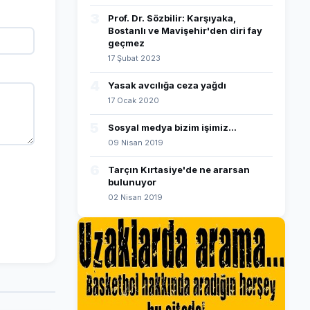
3
Prof. Dr. Sözbilir: Karşıyaka,
Bostanlı ve Mavişehir'den diri fay
geçmez
17 Şubat 2023
4
Yasak avcılığa ceza yağdı
17 Ocak 2020
5
Sosyal medya bizim işimiz...
09 Nisan 2019
6
Tarçın Kırtasiye'de ne ararsan
bulunuyor
02 Nisan 2019