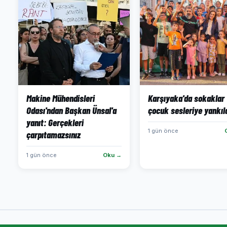
Makine Mühendisleri
Karşıyaka'da sokaklar
Odası'ndan Başkan Ünsal'a
çocuk sesleriye yankıl
yanıt: Gerçekleri
1 gün önce
çarpıtamazsınız
1 gün önce
Oku →