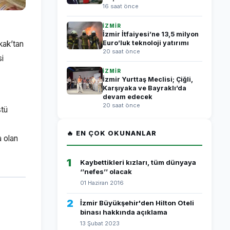
16 saat önce
İZMİR
İzmir İtfaiyesi’ne 13,5 milyon
kak’tan
Euro’luk teknoloji yatırımı
20 saat önce
si
İZMİR
İzmir Yurttaş Meclisi; Çiğli,
Karşıyaka ve Bayraklı’da
devam edecek
20 saat önce
stü
🔥 EN ÇOK OKUNANLAR
a olan
1
Kaybettikleri kızları, tüm dünyaya
‘’nefes’’ olacak
01 Haziran 2016
2
İzmir Büyükşehir'den Hilton Oteli
binası hakkında açıklama
13 Şubat 2023