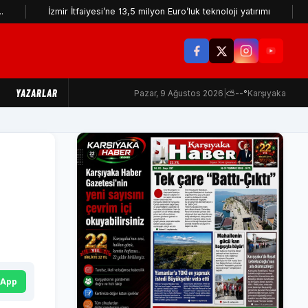
İzmir İtfaiyesi’ne 13,5 milyon Euro’luk teknoloji yatırımı
İzmir Yur
YAZARLAR
Pazar, 9 Ağustos 2026
|
⛅
--°
Karşıyaka
sApp