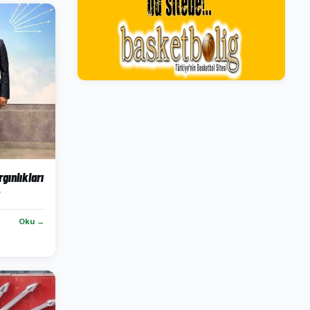
gınlıkları
Oku →