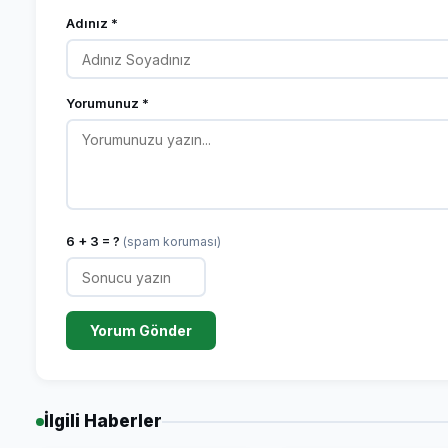
Adınız *
Yorumunuz *
6 + 3 = ?
(spam koruması)
Yorum Gönder
İlgili Haberler