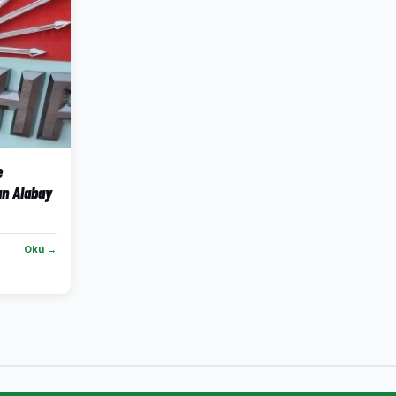
e
an Alabay
Oku →