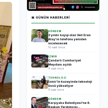
📅 GÜNÜN HABERLERI
GÜNDEM
3 yıldır kayıp olan Veli Eren
Atay'ın telefonu yeniden
incelenecek
10 saat önce
İZMİR
Çandarlı Cumhuriyet
Meydanı açıldı
11 saat önce
TEKNOLOJİ
İzmir'in kuzeyinde teknoloji
üssü yükseliyor
11 saat önce
GÜNDEM
Karşıyaka Belediyesi'ne 6.
Başkan Yardımcısı...