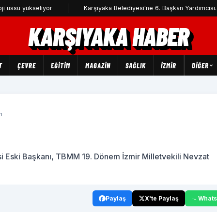
seliyor
Karşıyaka Belediyesi'ne 6. Başkan Yardımcısı...
KARŞIYAKA HABER
T
ÇEVRE
EĞİTİM
MAGAZİN
SAĞLIK
İZMİR
DIĞER
m
i Eski Başkanı, TBMM 19. Dönem İzmir Milletvekili Nevzat
Paylaş
X'te Paylaş
What