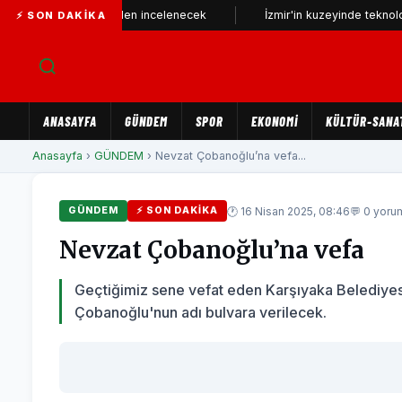
telefonu yeniden incelenecek
İzmir'in kuzeyinde teknoloji üssü yük
⚡ SON DAKIKA
ANASAYFA
GÜNDEM
SPOR
EKONOMİ
KÜLTÜR-SANA
Anasayfa
›
GÜNDEM
› Nevzat Çobanoğlu’na vefa...
🕐 16 Nisan 2025, 08:46
💬 0 yoru
GÜNDEM
⚡ SON DAKIKA
Nevzat Çobanoğlu’na vefa
Geçtiğimiz sene vefat eden Karşıyaka Belediyes
Çobanoğlu'nun adı bulvara verilecek.