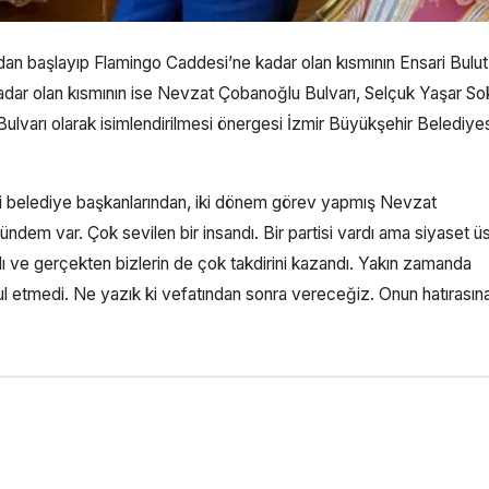
an başlayıp Flamingo Caddesi’ne kadar olan kısmının Ensari Bulut
dar olan kısmının ise Nevzat Çobanoğlu Bulvarı, Selçuk Yaşar So
ulvarı olarak isimlendirilmesi önergesi İzmir Büyükşehir Belediye
ki belediye başkanlarından, iki dönem görev yapmış Nevzat
gündem var. Çok sevilen bir insandı. Bir partisi vardı ama siyaset ü
adı ve gerçekten bizlerin de çok takdirini kazandı. Yakın zamanda
ul etmedi. Ne yazık ki vefatından sonra vereceğiz. Onun hatırasın