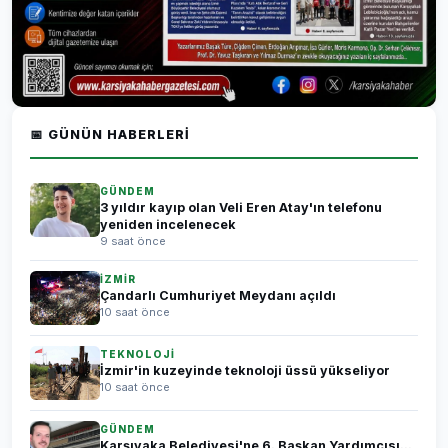
📅 GÜNÜN HABERLERI
GÜNDEM
3 yıldır kayıp olan Veli Eren Atay'ın telefonu
yeniden incelenecek
9 saat önce
İZMİR
Çandarlı Cumhuriyet Meydanı açıldı
10 saat önce
TEKNOLOJİ
İzmir'in kuzeyinde teknoloji üssü yükseliyor
10 saat önce
GÜNDEM
Karşıyaka Belediyesi'ne 6. Başkan Yardımcısı...