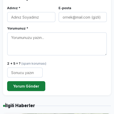
Adınız *
E-posta
Yorumunuz *
2 + 5 = ?
(spam koruması)
Yorum Gönder
İlgili Haberler