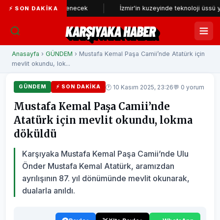
yeniden incelenecek
İzmir'in kuzeyinde teknoloji üssü yükseliyor
⚡ SON DAKIKA
KARŞIYAKA HABER
Anasayfa
›
GÜNDEM
› Mustafa Kemal Paşa Camii’nde Atatürk için
mevlit okundu, lok...
🕐 10 Kasım 2025, 23:26
💬 0 yorum
GÜNDEM
⚡ SON DAKIKA
Mustafa Kemal Paşa Camii’nde
Atatürk için mevlit okundu, lokma
döküldü
Karşıyaka Mustafa Kemal Paşa Camii’nde Ulu
Önder Mustafa Kemal Atatürk, aramızdan
ayrılışının 87. yıl dönümünde mevlit okunarak,
dualarla anıldı.