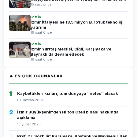
15 saat önce
İZMİR
İzmir İtfaiyesi’ne 13,5 milyon Euro’luk teknoloji
yatırımı
19 saat önce
İZMİR
İzmir Yurttaş Meclisi; Çiğli, Karşıyaka ve
Bayraklı’da devam edecek
19 saat önce
🔥 EN ÇOK OKUNANLAR
1
Kaybettikleri kızları, tüm dünyaya ‘’nefes’’ olacak
01 Haziran 2016
2
İzmir Büyükşehir'den Hilton Oteli binası hakkında
açıklama
13 Şubat 2023
3
Prof. Dr. Sözbilir: Karşıyaka, Bostanlı ve Mavişehir'den