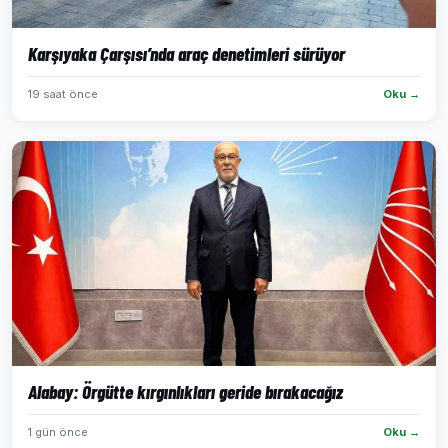
Karşıyaka Çarşısı’nda araç denetimleri sürüyor
19 saat önce
Oku →
Alabay: Örgütte kırgınlıkları geride bırakacağız
1 gün önce
Oku →