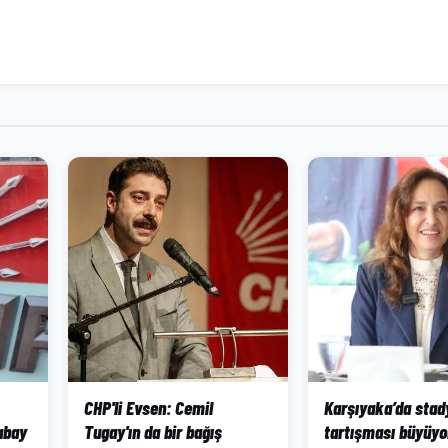
CHP'li Evsen: Cemil
Karşıyaka’da sta
abay
Tugay'ın da bir bağış
tartışması büyüyor