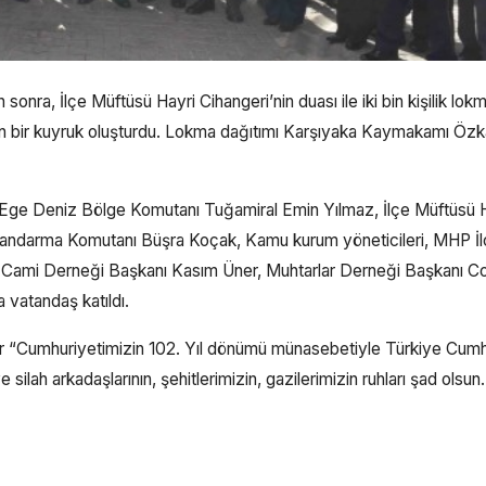
ra, İlçe Müftüsü Hayri Cihangeri’nin duası ile iki bin kişilik lok
uzn bir kuyruk oluşturdu. Lokma dağıtımı Karşıyaka Kaymakamı Öz
ge Deniz Bölge Komutanı Tuğamiral Emin Yılmaz, İlçe Müftüsü 
 Jandarma Komutanı Büşra Koçak, Kamu kurum yöneticileri, MHP İ
çı, Cami Derneği Başkanı Kasım Üner, Muhtarlar Derneği Başkanı C
a vatandaş katıldı.
 “Cumhuriyetimizin 102. Yıl dönümü münasebetiyle Türkiye Cumh
ah arkadaşlarının, şehitlerimizin, gazilerimizin ruhları şad olsun.