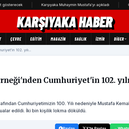
ecek
Karşıyaka Muhaymin Mustafa'yı açıkladı
CHP Karşıy
KARŞIYAKA HABER
T
ÇEVRE
EĞİTİM
MAGAZİN
SAĞLIK
İZMİR
DIĞER
et'in 102. yılı...
neği'nden Cumhuriyet'in 102. yıl
afından Cumhuriyetimizin 100. Yılı nedeniyle Mustafa Kema
alar edildi. İki bin kişilik lokma döküldü.
Paylaş
X'te Paylaş
What