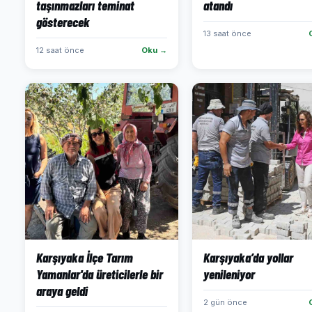
taşınmazları teminat
atandı
gösterecek
13 saat önce
12 saat önce
Oku →
Karşıyaka İlçe Tarım
Karşıyaka’da yollar
Yamanlar'da üreticilerle bir
yenileniyor
araya geldi
2 gün önce