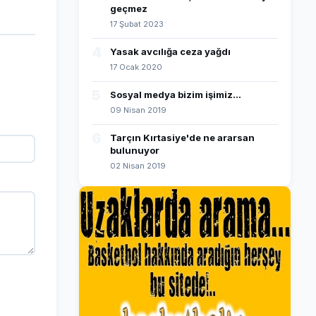
geçmez
17 Şubat 2023
4
Yasak avcılığa ceza yağdı
17 Ocak 2020
5
Sosyal medya bizim işimiz...
09 Nisan 2019
6
Tarçın Kırtasiye'de ne ararsan
bulunuyor
02 Nisan 2019