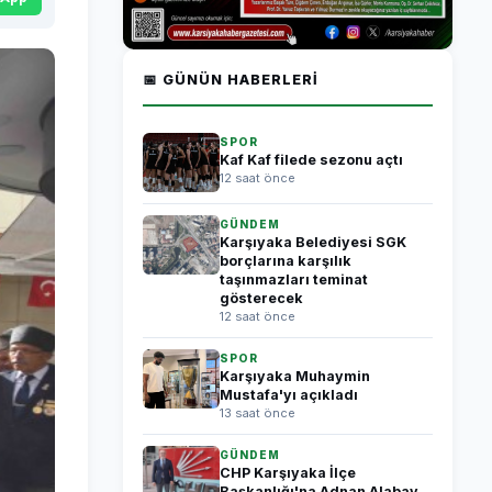
📅 GÜNÜN HABERLERI
SPOR
Kaf Kaf filede sezonu açtı
12 saat önce
GÜNDEM
Karşıyaka Belediyesi SGK
borçlarına karşılık
taşınmazları teminat
gösterecek
12 saat önce
SPOR
Karşıyaka Muhaymin
Mustafa'yı açıkladı
13 saat önce
GÜNDEM
CHP Karşıyaka İlçe
Başkanlığı'na Adnan Alabay