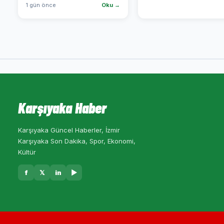
1 gün önce
Oku →
Karşıyaka Haber
Karşıyaka Güncel Haberler, İzmir
Karşıyaka Son Dakika, Spor, Ekonomi,
Kültür
f
𝕏
in
▶