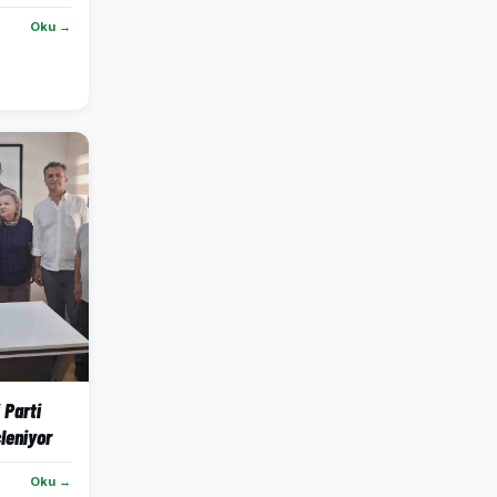
Oku →
 Parti
leniyor
Oku →