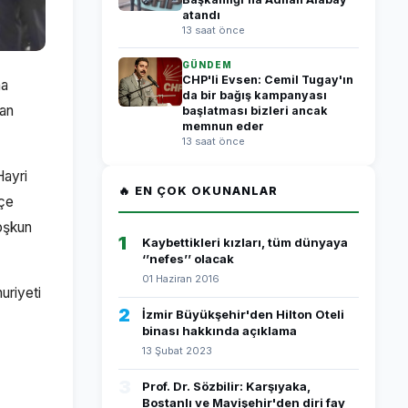
atandı
13 saat önce
GÜNDEM
CHP'li Evsen: Cemil Tugay'ın
ma
da bir bağış kampanyası
kan
başlatması bizleri ancak
memnun eder
13 saat önce
Hayri
🔥 EN ÇOK OKUNANLAR
lçe
oşkun
1
Kaybettikleri kızları, tüm dünyaya
‘’nefes’’ olacak
01 Haziran 2016
uriyeti
2
İzmir Büyükşehir'den Hilton Oteli
binası hakkında açıklama
13 Şubat 2023
3
Prof. Dr. Sözbilir: Karşıyaka,
Bostanlı ve Mavişehir'den diri fay