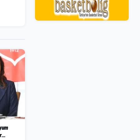
dyum
...