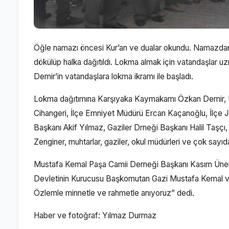
Öğle namazı öncesi Kur’an ve dualar okundu. Namazdan son
dökülüp halka dağıtıldı. Lokma almak için vatandaşlar 
Demir’in vatandaşlara lokma ikramı ile başladı.
Lokma dağıtımına Karşıyaka Kaymakamı Özkan Demir, E
Cihangeri, İlçe Emniyet Müdürü Ercan Kaçanoğlu, İlçe
Başkanı Akif Yılmaz, Gaziler Drneği Başkanı Halil Taş
Zenginer, muhtarlar, gaziler, okul müdürleri ve çok sayıd
Mustafa Kemal Paşa Camii Derneği Başkanı Kasım Üner
Devletinin Kurucusu Başkomutan Gazi Mustafa Kemal ve sil
Özlemle minnetle ve rahmetle anıyoruz” dedi.
Haber ve fotoğraf: Yılmaz Durmaz