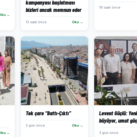
kampanyası başlatması
19 saat önce
bizleri ancak memnun eder
Oku →
13 saat önce
Oku →
Tek çare “Battı-Çıktı”
Levent Güçlü: Yeni
büyüyor, umut güç
2 gün önce
Oku →
Oku →
3 gün önce