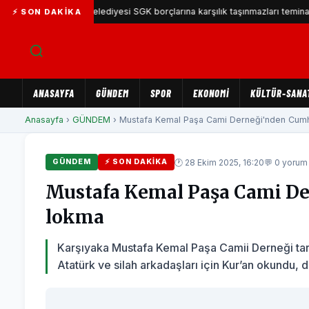
Karşıyaka Belediyesi SGK borçlarına karşılık taşınmazları teminat göster
⚡ SON DAKIKA
ANASAYFA
GÜNDEM
SPOR
EKONOMİ
KÜLTÜR-SANA
Anasayfa
›
GÜNDEM
› Mustafa Kemal Paşa Cami Derneği'nden Cumhuriy
🕐 28 Ekim 2025, 16:20
💬 0 yorum
GÜNDEM
⚡ SON DAKIKA
Mustafa Kemal Paşa Cami Der
lokma
Karşıyaka Mustafa Kemal Paşa Camii Derneği tar
Atatürk ve silah arkadaşları için Kur’an okundu, du