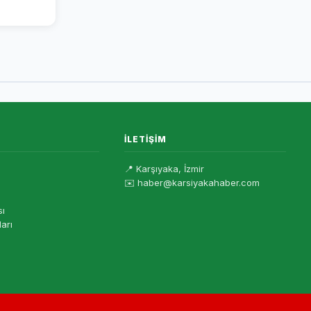
İLETIŞIM
📍 Karşıyaka, İzmir
✉️ haber@karsiyakahaber.com
sı
ları