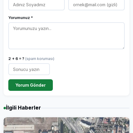
Yorumunuz *
2 + 6 = ?
(spam koruması)
Yorum Gönder
İlgili Haberler