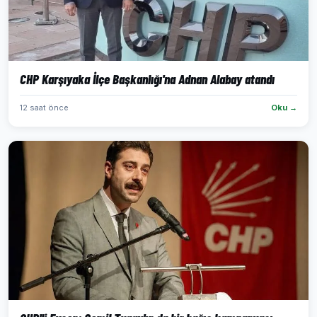
CHP Karşıyaka İlçe Başkanlığı'na Adnan Alabay atandı
12 saat önce
Oku →