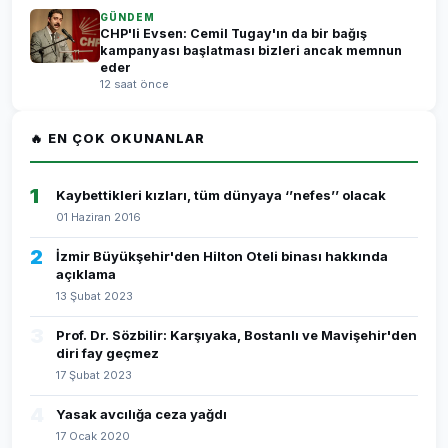
GÜNDEM
CHP'li Evsen: Cemil Tugay'ın da bir bağış
kampanyası başlatması bizleri ancak memnun
eder
12 saat önce
🔥 EN ÇOK OKUNANLAR
1
Kaybettikleri kızları, tüm dünyaya ‘’nefes’’ olacak
01 Haziran 2016
2
İzmir Büyükşehir'den Hilton Oteli binası hakkında
açıklama
13 Şubat 2023
3
Prof. Dr. Sözbilir: Karşıyaka, Bostanlı ve Mavişehir'den
diri fay geçmez
17 Şubat 2023
4
Yasak avcılığa ceza yağdı
17 Ocak 2020