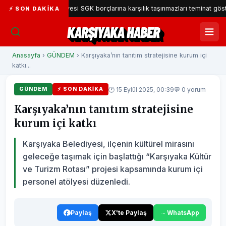
yaka Belediyesi SGK borçlarına karşılık taşınmazları teminat gösterecek
⚡ SON DAKIKA
KARŞIYAKA HABER
Anasayfa
›
GÜNDEM
› Karşıyaka’nın tanıtım stratejisine kurum içi
katkı...
🕐 15 Eylül 2025, 00:39
💬 0 yorum
GÜNDEM
⚡ SON DAKIKA
Karşıyaka’nın tanıtım stratejisine
kurum içi katkı
Karşıyaka Belediyesi, ilçenin kültürel mirasını
geleceğe taşımak için başlattığı “Karşıyaka Kültür
ve Turizm Rotası” projesi kapsamında kurum içi
personel atölyesi düzenledi.
Paylaş
X'te Paylaş
WhatsApp