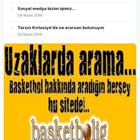
5
Sosyal medya bizim işimiz...
09 Nisan 2019
6
Tarçın Kırtasiye'de ne ararsan bulunuyor
02 Nisan 2019