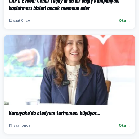
CHP'li Evsen: Cemil Tugay'ın da bir bağış kampanyası
başlatması bizleri ancak memnun eder
12 saat önce
Oku →
Karşıyaka’da stadyum tartışması büyüyor...
19 saat önce
Oku →