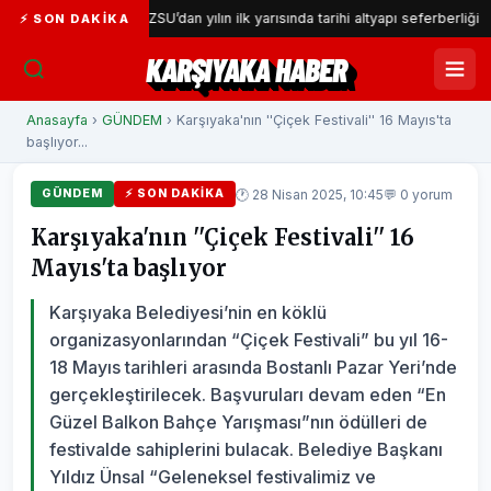
or
İZSU’dan yılın ilk yarısında tarihi altyapı seferberliği
⚡ SON DAKIKA
KARŞIYAKA HABER
Anasayfa
›
GÜNDEM
› Karşıyaka'nın ''Çiçek Festivali'' 16 Mayıs'ta
başlıyor...
🕐 28 Nisan 2025, 10:45
💬 0 yorum
GÜNDEM
⚡ SON DAKIKA
Karşıyaka'nın ''Çiçek Festivali'' 16
Mayıs'ta başlıyor
Karşıyaka Belediyesi’nin en köklü
organizasyonlarından “Çiçek Festivali” bu yıl 16-
18 Mayıs tarihleri arasında Bostanlı Pazar Yeri’nde
gerçekleştirilecek. Başvuruları devam eden “En
Güzel Balkon Bahçe Yarışması”nın ödülleri de
festivalde sahiplerini bulacak. Belediye Başkanı
Yıldız Ünsal “Geleneksel festivalimiz ve