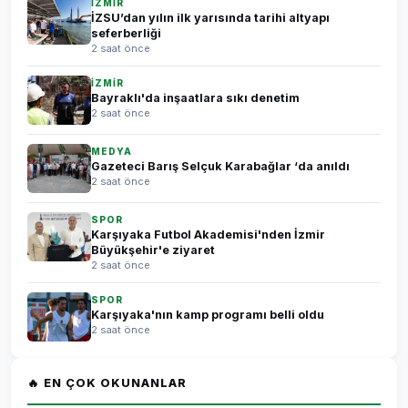
İZMİR
İZSU’dan yılın ilk yarısında tarihi altyapı
seferberliği
2 saat önce
İZMİR
Bayraklı'da inşaatlara sıkı denetim
2 saat önce
MEDYA
Gazeteci Barış Selçuk Karabağlar ‘da anıldı
2 saat önce
SPOR
Karşıyaka Futbol Akademisi'nden İzmir
Büyükşehir'e ziyaret
2 saat önce
SPOR
Karşıyaka'nın kamp programı belli oldu
2 saat önce
🔥 EN ÇOK OKUNANLAR