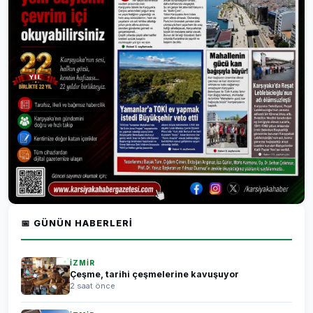
📅 GÜNÜN HABERLERI
İZMİR
Çeşme, tarihi çeşmelerine kavuşuyor
2 saat önce