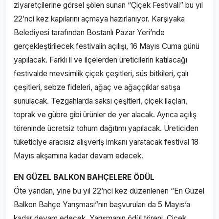
ziyaretçilerine görsel şölen sunan “Çiçek Festivali” bu yıl
22’nci kez kapılarını açmaya hazırlanıyor. Karşıyaka
Belediyesi tarafından Bostanlı Pazar Yeri’nde
gerçekleştirilecek festivalin açılışı, 16 Mayıs Cuma günü
yapılacak. Farklı il ve ilçelerden üreticilerin katılacağı
festivalde mevsimlik çiçek çeşitleri, süs bitkileri, çalı
çeşitleri, sebze fideleri, ağaç ve ağaççıklar satışa
sunulacak. Tezgahlarda saksı çeşitleri, çiçek ilaçları,
toprak ve gübre gibi ürünler de yer alacak. Ayrıca açılış
töreninde ücretsiz tohum dağıtımı yapılacak. Üreticiden
tüketiciye aracısız alışveriş imkanı yaratacak festival 18
Mayıs akşamına kadar devam edecek.
EN GÜZEL BALKON BAHÇELERE ÖDÜL
Öte yandan, yine bu yıl 22’nci kez düzenlenen “En Güzel
Balkon Bahçe Yarışması”nın başvuruları da 5 Mayıs’a
kadar devam edecek. Yarışmanın ödül töreni, Çiçek