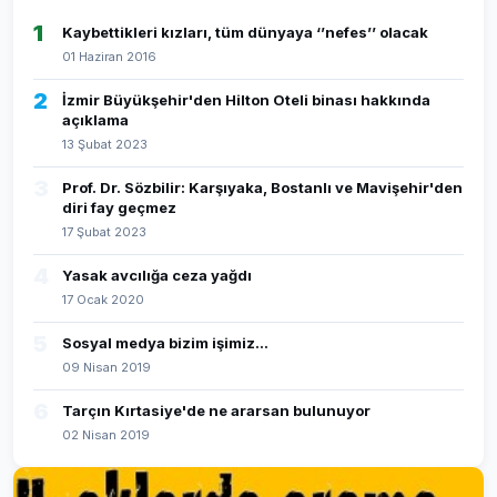
1
Kaybettikleri kızları, tüm dünyaya ‘’nefes’’ olacak
01 Haziran 2016
2
İzmir Büyükşehir'den Hilton Oteli binası hakkında
açıklama
13 Şubat 2023
3
Prof. Dr. Sözbilir: Karşıyaka, Bostanlı ve Mavişehir'den
diri fay geçmez
17 Şubat 2023
4
Yasak avcılığa ceza yağdı
17 Ocak 2020
5
Sosyal medya bizim işimiz...
09 Nisan 2019
6
Tarçın Kırtasiye'de ne ararsan bulunuyor
02 Nisan 2019