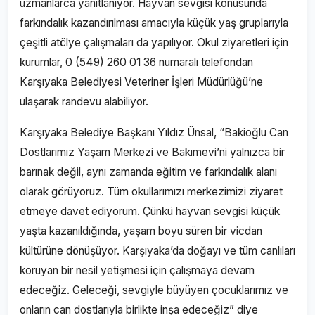
uzmanlarca yanıtlanıyor. Hayvan sevgisi konusunda
farkındalık kazandırılması amacıyla küçük yaş gruplarıyla
çeşitli atölye çalışmaları da yapılıyor. Okul ziyaretleri için
kurumlar, 0 (549) 260 01 36 numaralı telefondan
Karşıyaka Belediyesi Veteriner İşleri Müdürlüğü’ne
ulaşarak randevu alabiliyor.
Karşıyaka Belediye Başkanı Yıldız Ünsal, “Bakioğlu Can
Dostlarımız Yaşam Merkezi ve Bakımevi’ni yalnızca bir
barınak değil, aynı zamanda eğitim ve farkındalık alanı
olarak görüyoruz. Tüm okullarımızı merkezimizi ziyaret
etmeye davet ediyorum. Çünkü hayvan sevgisi küçük
yaşta kazanıldığında, yaşam boyu süren bir vicdan
kültürüne dönüşüyor. Karşıyaka’da doğayı ve tüm canlıları
koruyan bir nesil yetişmesi için çalışmaya devam
edeceğiz. Geleceği, sevgiyle büyüyen çocuklarımız ve
onların can dostlarıyla birlikte inşa edeceğiz” diye