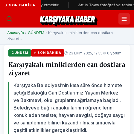
n aklıyla alay etmektir
Art In Town fotoğraf ve resim sergisine bü
⚡ SON DAKIKA
KARŞIYAKA HABER
Anasayfa
›
GÜNDEM
› Karşıyakalı miniklerden can dostlara
ziyaret...
🕐 23 Ekim 2025, 12:55
💬 0 yorum
GÜNDEM
⚡ SON DAKIKA
Karşıyakalı miniklerden can dostlara
ziyaret
Karşıyaka Belediyesi’nin kısa süre önce hizmete
açtığı Bakioğlu Can Dostlarımız Yaşam Merkezi
ve Bakımevi, okul gruplarını ağırlamaya başladı.
Belediyeye bağlı anaokullarının öğrencilerini
konuk eden tesiste; hayvan sevgisi, doğaya saygı
ve sahiplenme bilinci kazandırılması amacıyla
çeşitli etkinlikler gerçekleştirildi.