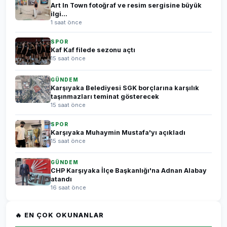
Art In Town fotoğraf ve resim sergisine büyük
ilgi...
1 saat önce
SPOR
Kaf Kaf filede sezonu açtı
15 saat önce
GÜNDEM
Karşıyaka Belediyesi SGK borçlarına karşılık
taşınmazları teminat gösterecek
15 saat önce
SPOR
Karşıyaka Muhaymin Mustafa'yı açıkladı
15 saat önce
GÜNDEM
CHP Karşıyaka İlçe Başkanlığı'na Adnan Alabay
atandı
16 saat önce
🔥 EN ÇOK OKUNANLAR