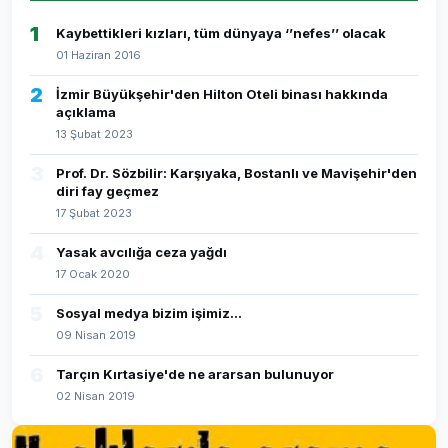
1
Kaybettikleri kızları, tüm dünyaya ‘’nefes’’ olacak
01 Haziran 2016
2
İzmir Büyükşehir'den Hilton Oteli binası hakkında
açıklama
13 Şubat 2023
3
Prof. Dr. Sözbilir: Karşıyaka, Bostanlı ve Mavişehir'den
diri fay geçmez
17 Şubat 2023
4
Yasak avcılığa ceza yağdı
17 Ocak 2020
5
Sosyal medya bizim işimiz...
09 Nisan 2019
6
Tarçın Kırtasiye'de ne ararsan bulunuyor
02 Nisan 2019