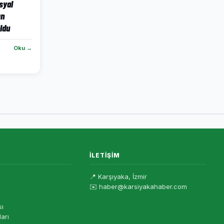
syal
ın
ldu
Oku →
İLETIŞIM
📍 Karşıyaka, İzmir
✉️ haber@karsiyakahaber.com
sı
ları