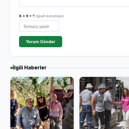
6 + 9 = ?
(spam koruması)
Yorum Gönder
İlgili Haberler