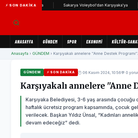
rşıyaka yolunda
Sakarya Voleybol'dan Karşıyaka'ya
Ka
⚡ SON DAKIKA
ANASAYFA
GÜNDEM
SPOR
EKONOMİ
KÜLTÜR-SANA
Anasayfa
›
GÜNDEM
› Karşıyakalı annelere ''Anne Destek Programı''.
🕐 06 Kasım 2024, 10:56
💬 0 yor
GÜNDEM
⚡ SON DAKIKA
Karşıyakalı annelere ''Anne 
Karşıyaka Belediyesi, 3-6 yaş arasında çocuğu o
haftalık ücretsiz program kapsamında, çocuk gel
verilecek. Başkan Yıldız Ünsal, “Kadınları annel
devam edeceğiz” dedi.