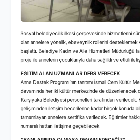
Sosyal belediyecilik ilkesi çerçevesinde hizmetlerini 
olan annelere yönelik, ebeveynlik rollerini desteklemek
başlattı. Belediye Kadın ve Aile Hizmetleri Müdürlüğü t
proje ile annelerin çocuklarıyla daha sağlıklı ve etkili il
EĞİTİM ALAN UZMANLAR DERS VERECEK
Anne Destek Programı’nın tanıtımı İsmail Cem Kültür Merk
devamında her iki kültür merkezinde de düzenlenecek 
Karşıyaka Belediyesi personelleri tarafından verilecek. H
gelişiminden iletişim becerilerine kadar birçok konuda bi
tamamlayan annelere sertifika verilecek. Eğitimler hak
numaralı hattan iletişime geçebilecek.
“YANLARINDA OLMAYA DEVAM EDECEĞİZ”