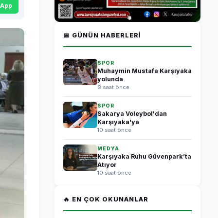
sApp
📅 GÜNÜN HABERLERI
SPOR
Muhaymin Mustafa Karşıyaka
yolunda
9 saat önce
SPOR
Sakarya Voleybol'dan
Karşıyaka'ya
10 saat önce
MEDYA
Karşıyaka Ruhu Güvenpark’ta
Atıyor
10 saat önce
🔥 EN ÇOK OKUNANLAR