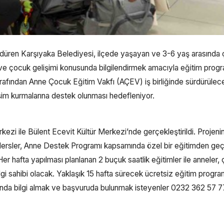
sürdüren Karşıyaka Belediyesi, ilçede yaşayan ve 3-6 yaş arasınd
 ve çocuk gelişimi konusunda bilgilendirmek amacıyla eğitim prog
arafından Anne Çocuk Eğitim Vakfı (AÇEV) iş birliğinde sürdürülec
etişim kurmalarına destek olunması hedefleniyor.
ezi ile Bülent Ecevit Kültür Merkezi’nde gerçekleştirildi. Projeni
dersler, Anne Destek Programı kapsamında özel bir eğitimden ge
er hafta yapılması planlanan 2 buçuk saatlik eğitimler ile anneler,
lgi sahibi olacak. Yaklaşık 15 hafta sürecek ücretsiz eğitim progra
kında bilgi almak ve başvuruda bulunmak isteyenler 0232 362 57 7