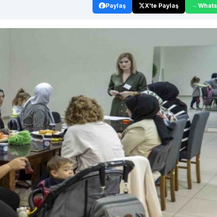
Paylaş
X'te Paylaş
What