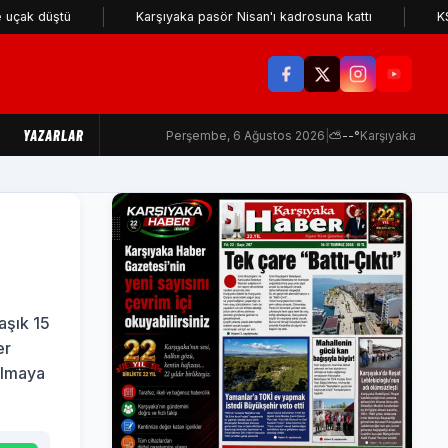
üştü
Karşıyaka pasör Nisan'ı kadrosuna kattı
KSK için k
YAZARLAR
Perşembe, 6 Ağustos 2026
|
⛅
--°
Karşıyaka
aşık 15
er
olmaya