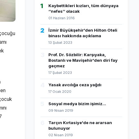
1
Kaybettikleri kızları, tüm dünyaya
‘’nefes’’ olacak
01 Haziran 2016
2
İzmir Büyükşehir'den Hilton Oteli
a çocuğu
binası hakkında açıklama
ramı
13 Şubat 2023
ek
3
Prof. Dr. Sözbilir: Karşıyaka,
Bostanlı ve Mavişehir'den diri fay
geçmez
17 Şubat 2023
n
4
Yasak avcılığa ceza yağdı
çen
17 Ocak 2020
 çocuk
5
Sosyal medya bizim işimiz...
mını
09 Nisan 2019
7
6
Tarçın Kırtasiye'de ne ararsan
bulunuyor
02 Nisan 2019