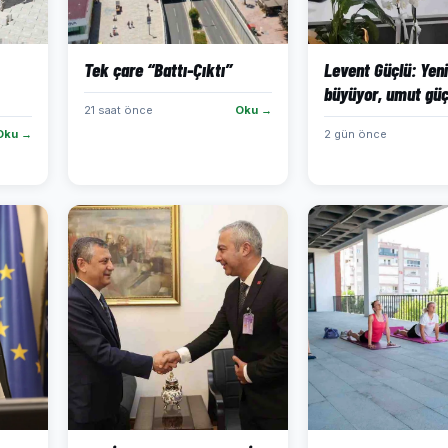
Tek çare “Battı-Çıktı”
Levent Güçlü: Yeni
büyüyor, umut güç
21 saat önce
Oku →
Oku →
2 gün önce