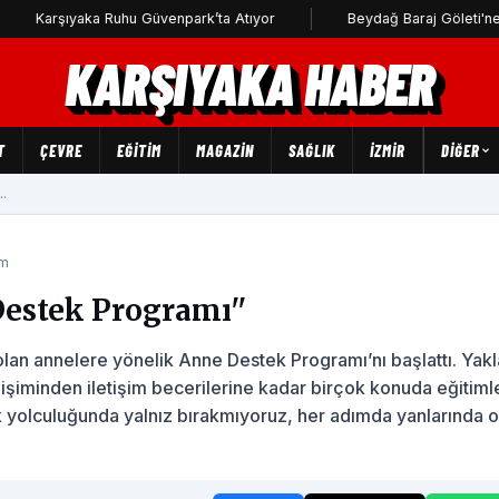
rşıyaka Ruhu Güvenpark’ta Atıyor
Beydağ Baraj Göleti'ne uçak d
KARŞIYAKA HABER
T
ÇEVRE
EĞİTİM
MAGAZİN
SAĞLIK
İZMİR
DIĞER
..
um
Destek Programı''
lan annelere yönelik Anne Destek Programı’nı başlattı. Yakl
işiminden iletişim becerilerine kadar birçok konuda eğitiml
ik yolculuğunda yalnız bırakmıyoruz, her adımda yanlarında 