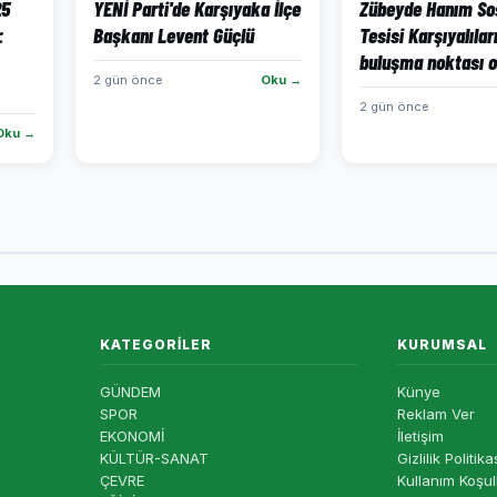
25
YENİ Parti'de Karşıyaka İlçe
Zübeyde Hanım So
:
Başkanı Levent Güçlü
Tesisi Karşıyalılar
buluşma noktası o
2 gün önce
Oku →
2 gün önce
Oku →
KATEGORILER
KURUMSAL
GÜNDEM
Künye
SPOR
Reklam Ver
EKONOMİ
İletişim
KÜLTÜR-SANAT
Gizlilik Politika
ÇEVRE
Kullanım Koşul