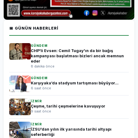
📅 GÜNÜN HABERLERI
GÜNDEM
CHP'li Evsen: Cemil Tugay'ın da bir bağış
kampanyası başlatması bizleri ancak memnun
eder
8 dakika önce
GÜNDEM
Karşıyaka’da stadyum tartışması büyüyor...
6 saat önce
İZMİR
Çeşme, tarihi çeşmelerine kavuşuyor
9 saat önce
İZMİR
İZSU’dan yılın ilk yarısında tarihi altyapı
seferberliği