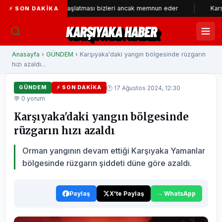
 kampanyası başlatması bizleri ancak memnun eder
Karşıyaka’da s
⚡ SON DAKIKA
KARŞIYAKA HABER
Anasayfa
›
GÜNDEM
› Karşıyaka'daki yangın bölgesinde rüzgarın
hızı azaldı...
🕐 17 Ağustos 2024, 12:30
GÜNDEM
⚡ SON DAKIKA
💬 0 yorum
Karşıyaka'daki yangın bölgesinde
rüzgarın hızı azaldı
Orman yangının devam ettiği Karşıyaka Yamanlar
bölgesinde rüzgarın şiddeti düne göre azaldı.
Paylaş
X'te Paylaş
WhatsApp