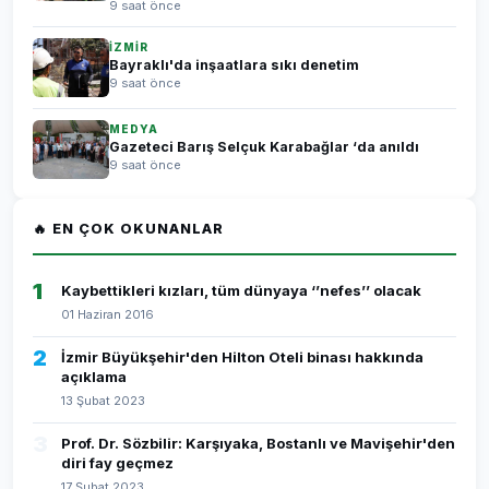
9 saat önce
İZMİR
Bayraklı'da inşaatlara sıkı denetim
9 saat önce
MEDYA
Gazeteci Barış Selçuk Karabağlar ‘da anıldı
9 saat önce
🔥 EN ÇOK OKUNANLAR
1
Kaybettikleri kızları, tüm dünyaya ‘’nefes’’ olacak
01 Haziran 2016
2
İzmir Büyükşehir'den Hilton Oteli binası hakkında
açıklama
13 Şubat 2023
3
Prof. Dr. Sözbilir: Karşıyaka, Bostanlı ve Mavişehir'den
diri fay geçmez
17 Şubat 2023