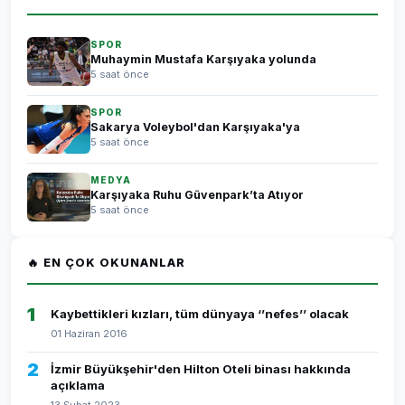
SPOR
Muhaymin Mustafa Karşıyaka yolunda
5 saat önce
SPOR
Sakarya Voleybol'dan Karşıyaka'ya
5 saat önce
MEDYA
Karşıyaka Ruhu Güvenpark’ta Atıyor
5 saat önce
🔥 EN ÇOK OKUNANLAR
1
Kaybettikleri kızları, tüm dünyaya ‘’nefes’’ olacak
01 Haziran 2016
2
İzmir Büyükşehir'den Hilton Oteli binası hakkında
açıklama