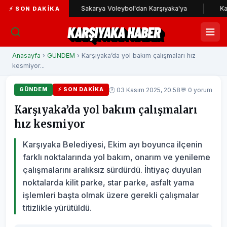
 yolunda
Sakarya Voleybol'dan Karşıyaka'ya
Karşıyaka
⚡ SON DAKIKA
KARŞIYAKA HABER
Anasayfa
›
GÜNDEM
› Karşıyaka’da yol bakım çalışmaları hız
kesmiyor...
🕐 03 Kasım 2025, 20:58
💬 0 yorum
GÜNDEM
⚡ SON DAKIKA
Karşıyaka’da yol bakım çalışmaları
hız kesmiyor
Karşıyaka Belediyesi, Ekim ayı boyunca ilçenin
farklı noktalarında yol bakım, onarım ve yenileme
çalışmalarını aralıksız sürdürdü. İhtiyaç duyulan
noktalarda kilit parke, star parke, asfalt yama
işlemleri başta olmak üzere gerekli çalışmalar
titizlikle yürütüldü.