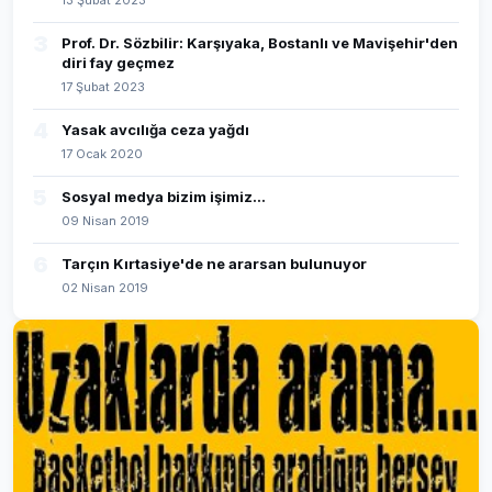
13 Şubat 2023
3
Prof. Dr. Sözbilir: Karşıyaka, Bostanlı ve Mavişehir'den
diri fay geçmez
17 Şubat 2023
4
Yasak avcılığa ceza yağdı
17 Ocak 2020
5
Sosyal medya bizim işimiz...
09 Nisan 2019
6
Tarçın Kırtasiye'de ne ararsan bulunuyor
02 Nisan 2019