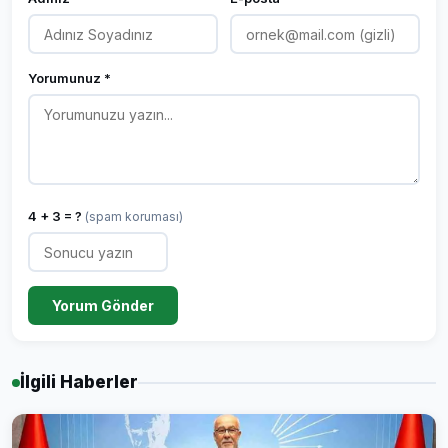
Yorumunuz *
4 + 3 = ?
(spam koruması)
Yorum Gönder
İlgili Haberler