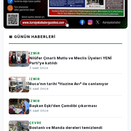
📅 GÜNÜN HABERLERI
İZMİR
Nilüfer Çınarlı Mutlu ve Meclis Üyeleri YENİ
Parti'ye katıldı
3 saat önce
İZMİR
Buca’nın tarihi "Hazine Avı" ile canlanıyor
4 saat önce
İZMİR
Başkan Eşki’den Çamdibi çıkarması
4 saat önce
ÇEVRE
Bostanlı ve Manda dereleri temizlendi