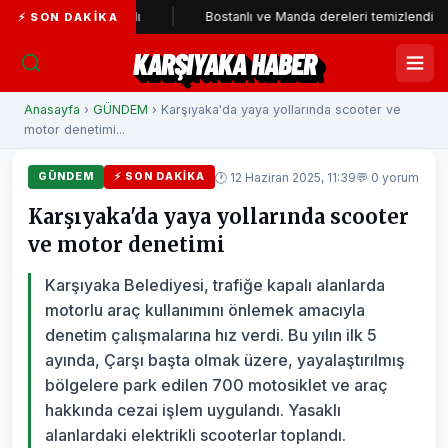
ti'ye katıldı
Bostanlı ve Manda dereleri temizlendi
Al
⚡ SON DAKIKA
KARŞIYAKA HABER
Anasayfa
›
GÜNDEM
› Karşıyaka'da yaya yollarında scooter ve
motor denetimi...
🕐 12 Haziran 2025, 11:39
💬 0 yorum
GÜNDEM
⚡ SON DAKIKA
Karşıyaka'da yaya yollarında scooter
ve motor denetimi
Karşıyaka Belediyesi, trafiğe kapalı alanlarda
motorlu araç kullanımını önlemek amacıyla
denetim çalışmalarına hız verdi. Bu yılın ilk 5
ayında, Çarşı başta olmak üzere, yayalaştırılmış
bölgelere park edilen 700 motosiklet ve araç
hakkında cezai işlem uygulandı. Yasaklı
alanlardaki elektrikli scooterlar toplandı.