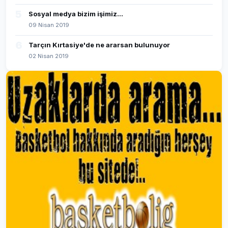
5
Sosyal medya bizim işimiz...
09 Nisan 2019
6
Tarçın Kırtasiye'de ne ararsan bulunuyor
02 Nisan 2019