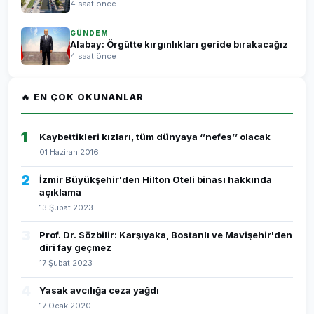
4 saat önce
GÜNDEM
Alabay: Örgütte kırgınlıkları geride bırakacağız
4 saat önce
🔥 EN ÇOK OKUNANLAR
1
Kaybettikleri kızları, tüm dünyaya ‘’nefes’’ olacak
01 Haziran 2016
2
İzmir Büyükşehir'den Hilton Oteli binası hakkında
açıklama
13 Şubat 2023
3
Prof. Dr. Sözbilir: Karşıyaka, Bostanlı ve Mavişehir'den
diri fay geçmez
17 Şubat 2023
4
Yasak avcılığa ceza yağdı
17 Ocak 2020