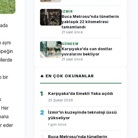
İZMİR
Buca Metrosu'nda tünellerin
yaklaşık 22 kilometresi
rada
tamamlandı
21 saat önce
n aynı
GÜNDEM
Karşıyaka'da can dostlar
köpeğin
yuvalarını bekliyor
llerde
21 saat önce
🔥 EN ÇOK OKUNANLAR
 bir
1
Karşıyaka'da Emekli Yaka açıldı
k
25 Şubat 2026
. Her
2
İzmir'in kuzeyinde teknoloji üssü
 bana
yükseliyor
r eder
1 gün önce
3
Buca Metrosu'nda tünellerin