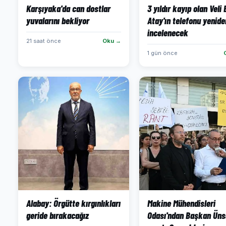
Karşıyaka'da can dostlar
3 yıldır kayıp olan Veli
yuvalarını bekliyor
Atay'ın telefonu yenide
incelenecek
21 saat önce
Oku →
1 gün önce
Alabay: Örgütte kırgınlıkları
Makine Mühendisleri
geride bırakacağız
Odası'ndan Başkan Üns