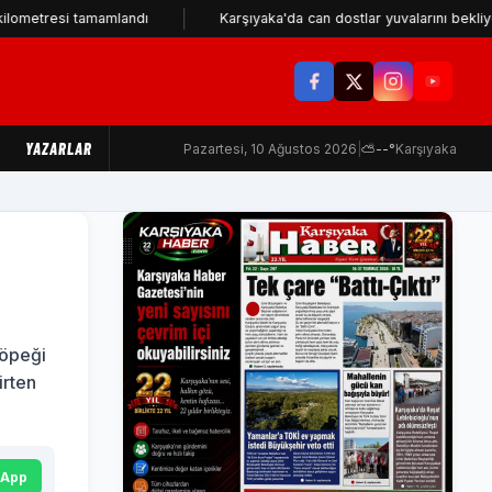
si tamamlandı
Karşıyaka'da can dostlar yuvalarını bekliyor
YAZARLAR
Pazartesi, 10 Ağustos 2026
|
⛅
--°
Karşıyaka
köpeği
irten
sApp