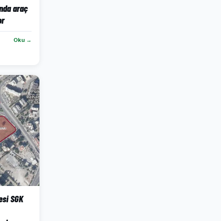
’nda araç
or
Oku →
esi SGK