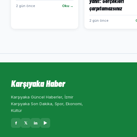
yanıt: Gerçekleri
2 gün önce
Oku →
çarpıtamazsınız
2 gün önce
Karşıyaka Haber
Karşıyaka Güncel Haberler, İzmir
Karşıyaka Son Dakika, Spor, Ekonomi,
Kültür
f
𝕏
in
▶