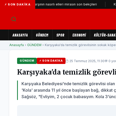
Tarihi çarşının nasırlı elleri mirasın son bekçileri
Konak’a yen
⚡ SON DAKIKA
ANASAYFA
GÜNDEM
SPOR
EKONOMİ
KÜLTÜR-SANA
Anasayfa
›
GÜNDEM
› Karşıyaka'da temizlik görevlisinin sokak köpeği 
🕐 25 Temmuz 2025, 11:30
💬 0 y
GÜNDEM
⚡ SON DAKIKA
Karşıyaka'da temizlik görevli
Karşıyaka Belediyesi'nde temizlik görevlisi ola
'Kola' arasında 11 yıl önce başlayan bağ, dikkat ç
Sağsöz, "Evliyim, 2 çocuk babasıyım. Kola 3'ün