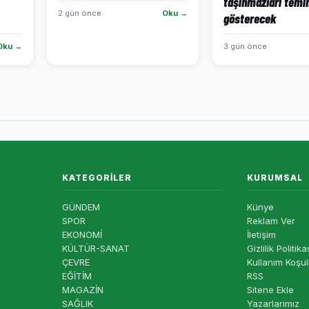
taşınmazları temi
2 gün önce
Oku →
gösterecek
Oku →
3 gün önce
KATEGORILER
KURUMSAL
GÜNDEM
Künye
SPOR
Reklam Ver
EKONOMİ
İletişim
KÜLTÜR-SANAT
Gizlilik Politika
ÇEVRE
Kullanım Koşul
EĞİTİM
RSS
MAGAZİN
Sitene Ekle
SAĞLIK
Yazarlarımız