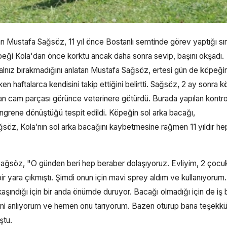
şan Mustafa Sağsöz, 11 yıl önce Bostanlı semtinde görev yaptığı sı
ği Kola'dan önce korktu ancak daha sonra sevip, başını okşadı.
alnız bırakmadığını anlatan Mustafa Sağsöz, ertesi gün de köpeği
en haftalarca kendisini takip ettiğini belirtti. Sağsöz, 2 ay sonra 
batan cam parçası görünce veterinere götürdü. Burada yapılan kontro
ngrene dönüştüğü tespit edildi. Köpeğin sol arka bacağı,
söz, Kola’nın sol arka bacağını kaybetmesine rağmen 11 yıldır hep
en Sağsöz, "O günden beri hep beraber dolaşıyoruz. Evliyim, 2 çocu
r yara çıkmıştı. Şimdi onun için mavi sprey aldım ve kullanıyorum
aşındığı için bir anda önümde duruyor. Bacağı olmadığı için de iş
ğini anlıyorum ve hemen onu tarıyorum. Bazen oturup bana teşekkü
ştu.