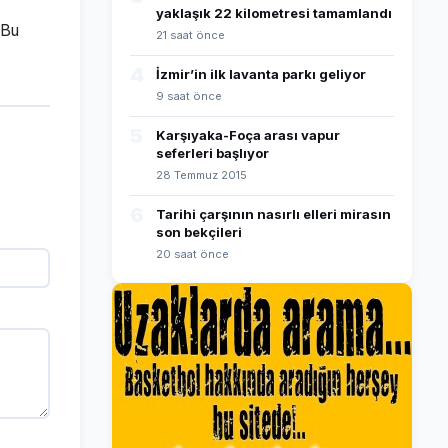
yaklaşık 22 kilometresi tamamlandı
 Bu
21 saat önce
4
İzmir’in ilk lavanta parkı geliyor
9 saat önce
5
Karşıyaka-Foça arası vapur
seferleri başlıyor
28 Temmuz 2015
6
Tarihi çarşının nasırlı elleri mirasın
son bekçileri
20 saat önce