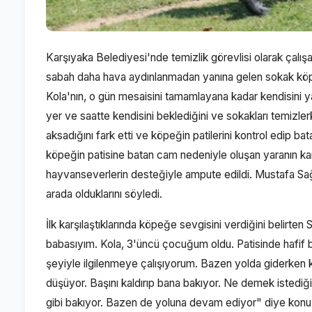
Karşıyaka Belediyesi'nde temizlik görevlisi olarak çalı
sabah daha hava aydınlanmadan yanına gelen sokak köpe
Kola'nın, o gün mesaisini tamamlayana kadar kendisini y
yer ve saatte kendisini beklediğini ve sokakları temizlerk
aksadığını fark etti ve köpeğin patilerini kontrol edip 
köpeğin patisine batan cam nedeniyle oluşan yaranın ka
hayvanseverlerin desteğiyle ampute edildi. Mustafa Sağ
arada olduklarını söyledi.
İlk karşılaştıklarında köpeğe sevgisini verdiğini belirt
babasıyım. Kola, 3'üncü çocuğum oldu. Patisinde hafif bi
şeyiyle ilgilenmeye çalışıyorum. Bazen yolda giderken k
düşüyor. Başını kaldırıp bana bakıyor. Ne demek istedi
gibi bakıyor. Bazen de yoluna devam ediyor" diye konu