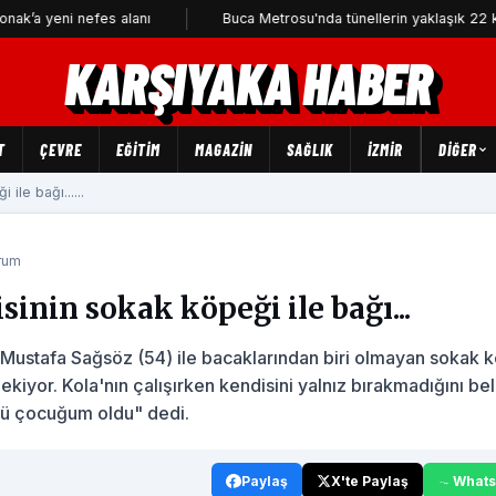
i nefes alanı
Buca Metrosu'nda tünellerin yaklaşık 22 kilometre
KARŞIYAKA HABER
T
ÇEVRE
EĞİTİM
MAGAZİN
SAĞLIK
İZMİR
DIĞER
ile bağı......
orum
sinin sokak köpeği ile bağı...
n Mustafa Sağsöz (54) ile bacaklarından biri olmayan sokak 
ekiyor. Kola'nın çalışırken kendisini yalnız bırakmadığını bel
cü çocuğum oldu" dedi.
Paylaş
X'te Paylaş
What