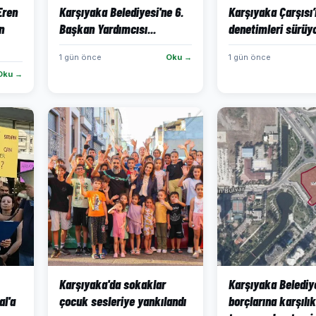
 Eren
Karşıyaka Belediyesi'ne 6.
Karşıyaka Çarşısı
n
Başkan Yardımcısı...
denetimleri sürüy
1 gün önce
Oku →
1 gün önce
Oku →
Karşıyaka'da sokaklar
Karşıyaka Belediy
al'a
çocuk sesleriye yankılandı
borçlarına karşılık