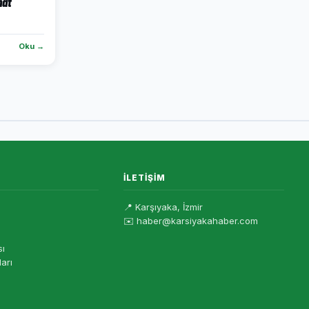
nat
Oku →
İLETIŞIM
📍 Karşıyaka, İzmir
✉️ haber@karsiyakahaber.com
sı
ları