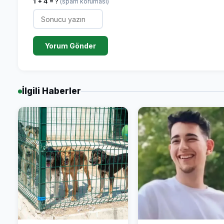
1 + 4 = ?
(spam koruması)
Yorum Gönder
İlgili Haberler