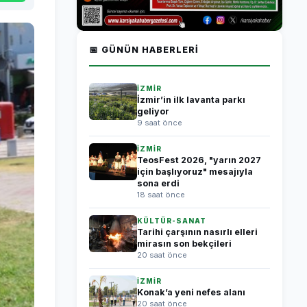
📅 GÜNÜN HABERLERI
İZMİR
İzmir’in ilk lavanta parkı
geliyor
9 saat önce
İZMİR
TeosFest 2026, "yarın 2027
için başlıyoruz" mesajıyla
sona erdi
18 saat önce
KÜLTÜR-SANAT
Tarihi çarşının nasırlı elleri
mirasın son bekçileri
20 saat önce
İZMİR
Konak’a yeni nefes alanı
20 saat önce