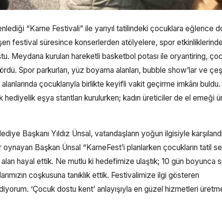
lediği “Karne Festivali” ile yarıyıl tatilindeki çocuklara eğlence d
şen festival süresince konserlerden atölyelere, spor etkinliklerind
ştu. Meydana kurulan hareketli basketbol potası ile oryantiring, ço
gördü. Spor parkurları, yüz boyama alanları, bubble show’lar ve çeşi
 alanlarında çocuklarıyla birlikte keyifli vakit geçirme imkânı buldu.
hediyelik eşya stantları kurulurken; kadın üreticiler de el emeği ür
ediye Başkanı Yıldız Ünsal, vatandaşların yoğun ilgisiyle karşılandı
ar oynayan Başkan Ünsal “KarneFest’i planlarken çocukların tatil se
ir alan hayal ettik. Ne mutlu ki hedefimize ulaştık; 10 gün boyunca 
ımızın coşkusuna tanıklık ettik. Festivalimize ilgi gösteren
diyorum. ‘Çocuk dostu kent’ anlayışıyla en güzel hizmetleri üretme