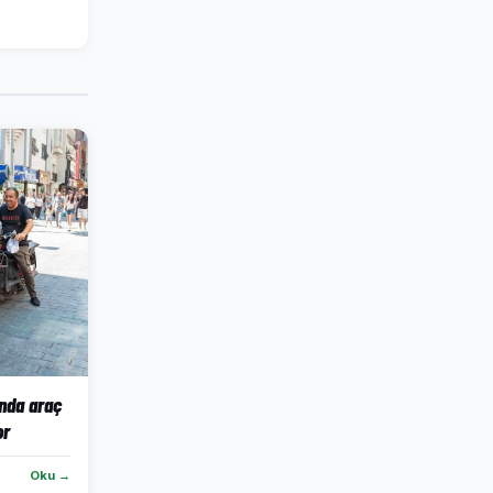
’nda araç
or
Oku →