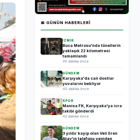
📅 GÜNÜN HABERLERI
İZMİR
Buca Metrosu'nda tünellerin
yaklaşık 22 kilometresi
tamamlandı
30 dakika önce
GÜNDEM
Karşıyaka'da can dostlar
yuvalarını bekliyor
40 dakika önce
SPOR
Manisa FK, Karşıyaka'ya icra
takibi gönderdi
42 dakika önce
GÜNDEM
3 yıldır kayıp olan Veli Eren
Atay'ın telefonu yeniden