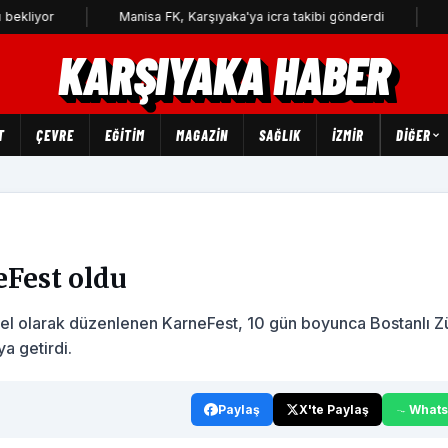
Manisa FK, Karşıyaka'ya icra takibi gönderdi
3 yıldır k
KARŞIYAKA HABER
T
ÇEVRE
EĞİTİM
MAGAZİN
SAĞLIK
İZMİR
DIĞER
eFest oldu
 özel olarak düzenlenen KarneFest, 10 gün boyunca Bostanlı Z
a getirdi.
Paylaş
X'te Paylaş
What