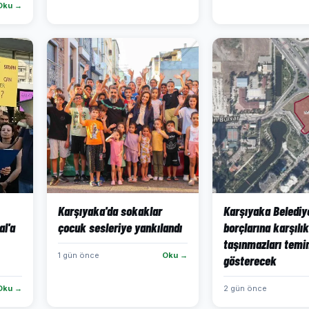
Oku →
Karşıyaka'da sokaklar
Karşıyaka Belediy
al'a
çocuk sesleriye yankılandı
borçlarına karşılık
taşınmazları temi
1 gün önce
Oku →
gösterecek
Oku →
2 gün önce