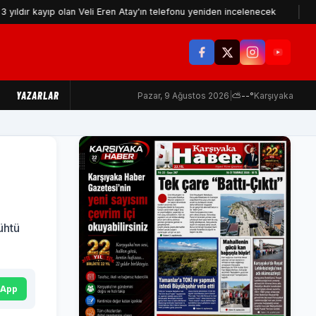
ayıp olan Veli Eren Atay'ın telefonu yeniden incelenecek
İzmir'in 
YAZARLAR
Pazar, 9 Ağustos 2026
|
⛅
--°
Karşıyaka
ühtü
sApp