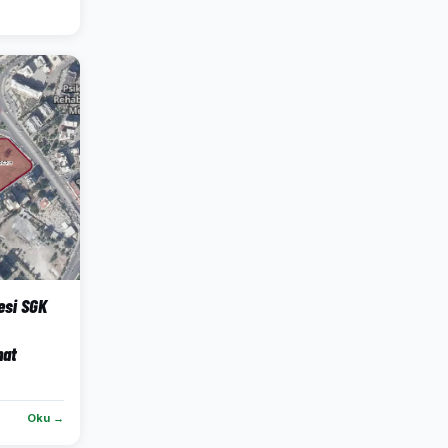
esi SGK
nat
Oku →