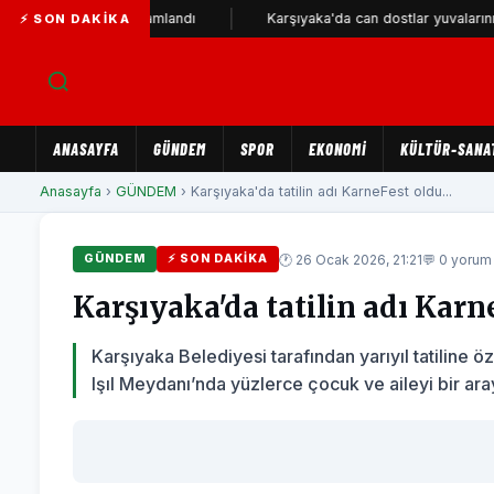
ometresi tamamlandı
Karşıyaka'da can dostlar yuvalarını bekliyor
⚡ SON DAKIKA
ANASAYFA
GÜNDEM
SPOR
EKONOMİ
KÜLTÜR-SANA
Anasayfa
›
GÜNDEM
› Karşıyaka'da tatilin adı KarneFest oldu...
🕐 26 Ocak 2026, 21:21
💬 0 yorum
GÜNDEM
⚡ SON DAKIKA
Karşıyaka'da tatilin adı Karn
Karşıyaka Belediyesi tarafından yarıyıl tatiline
Işıl Meydanı’nda yüzlerce çocuk ve aileyi bir aray