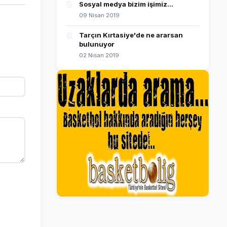
5
Sosyal medya bizim işimiz...
09 Nisan 2019
6
Tarçın Kırtasiye'de ne ararsan
bulunuyor
02 Nisan 2019