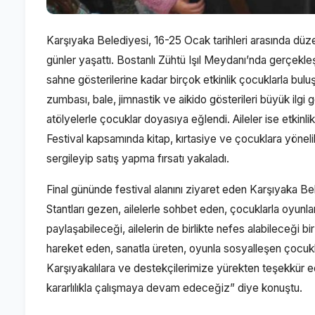
Karşıyaka Belediyesi, 16-25 Ocak tarihleri arasında düzen
günler yaşattı. Bostanlı Zühtü Işıl Meydanı’nda gerçekle
sahne gösterilerine kadar birçok etkinlik çocuklarla bulu
zumbası, bale, jimnastik ve aikido gösterileri büyük ilgi 
atölyelerle çocuklar doyasıya eğlendi. Aileler ise etkinlik
Festival kapsamında kitap, kırtasiye ve çocuklara yönelik 
sergileyip satış yapma fırsatı yakaladı.
Final gününde festival alanını ziyaret eden Karşıyaka Bel
Stantları gezen, ailelerle sohbet eden, çocuklarla oyunl
paylaşabileceği, ailelerin de birlikte nefes alabileceği b
hareket eden, sanatla üreten, oyunla sosyalleşen çocuklar
Karşıyakalılara ve destekçilerimize yürekten teşekkür e
kararlılıkla çalışmaya devam edeceğiz” diye konuştu.