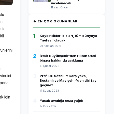
incelenecek
11 saat önce
olu
en
🔥 EN ÇOK OKUNANLAR
cuk
1
tli
Kaybettikleri kızları, tüm dünyaya
‘’nefes’’ olacak
01 Haziran 2016
ünlerini
2
İzmir Büyükşehir'den Hilton Oteli
binası hakkında açıklama
13 Şubat 2023
.
3
vincini
Prof. Dr. Sözbilir: Karşıyaka,
Bostanlı ve Mavişehir'den diri fay
sporla
geçmez
17 Şubat 2023
k için
4
Yasak avcılığa ceza yağdı
17 Ocak 2020