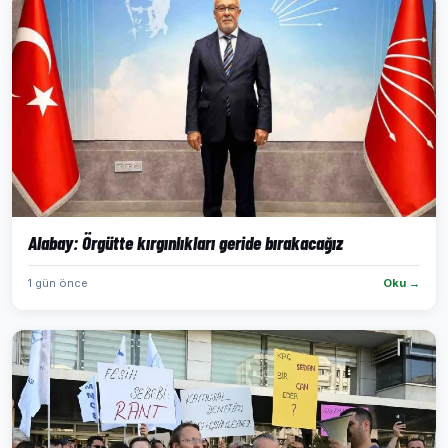
Alabay: Örgütte kırgınlıkları geride bırakacağız
1 gün önce
Oku →