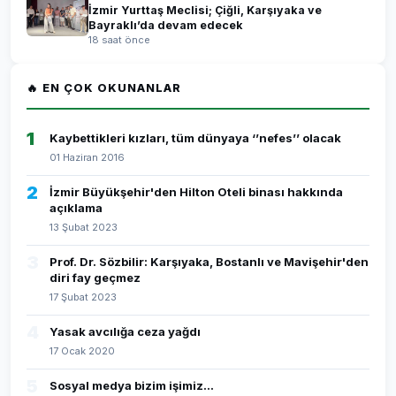
İzmir Yurttaş Meclisi; Çiğli, Karşıyaka ve
Bayraklı’da devam edecek
18 saat önce
🔥 EN ÇOK OKUNANLAR
1
Kaybettikleri kızları, tüm dünyaya ‘’nefes’’ olacak
01 Haziran 2016
2
İzmir Büyükşehir'den Hilton Oteli binası hakkında
açıklama
13 Şubat 2023
3
Prof. Dr. Sözbilir: Karşıyaka, Bostanlı ve Mavişehir'den
diri fay geçmez
17 Şubat 2023
4
Yasak avcılığa ceza yağdı
17 Ocak 2020
5
Sosyal medya bizim işimiz...