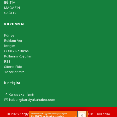
EĞİTİM
MAGAZİN
SAĞLIK
KURUMSAL
Künye
Reklam Ver
İletişim
Gizlilik Politikası
Kullanım Koşulları
RSS
Sitene Ekle
Yazarlarımız
İLETIŞIM
📍 Karşıyaka, İzmir
✉️ haber@karsiyakahaber.com
© 2026 Karşıyaka Haber — Tüm hakları saklıdır. |
Gizlilik
|
Kullanım