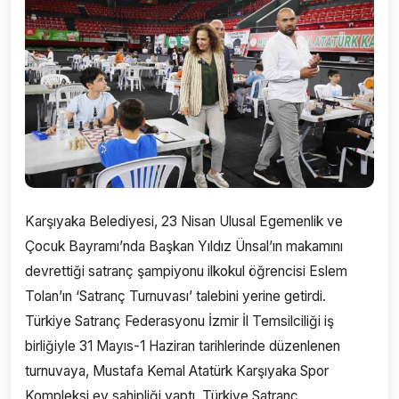
Karşıyaka Belediyesi, 23 Nisan Ulusal Egemenlik ve
Çocuk Bayramı’nda Başkan Yıldız Ünsal’ın makamını
devrettiği satranç şampiyonu ilkokul öğrencisi Eslem
Tolan’ın ‘Satranç Turnuvası’ talebini yerine getirdi.
Türkiye Satranç Federasyonu İzmir İl Temsilciliği iş
birliğiyle 31 Mayıs-1 Haziran tarihlerinde düzenlenen
turnuvaya, Mustafa Kemal Atatürk Karşıyaka Spor
Kompleksi ev sahipliği yaptı. Türkiye Satranç