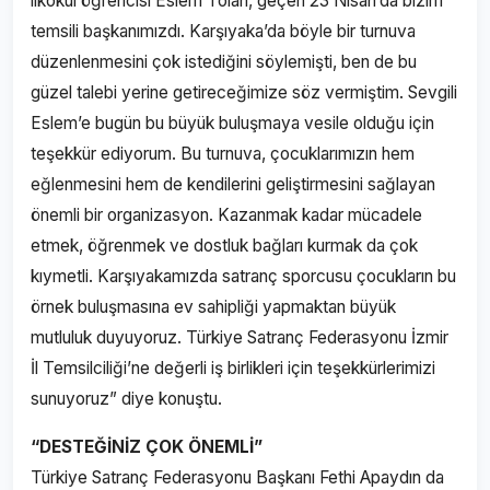
ilkokul öğrencisi Eslem Tolan, geçen 23 Nisan’da bizim
temsili başkanımızdı. Karşıyaka’da böyle bir turnuva
düzenlenmesini çok istediğini söylemişti, ben de bu
güzel talebi yerine getireceğimize söz vermiştim. Sevgili
Eslem’e bugün bu büyük buluşmaya vesile olduğu için
teşekkür ediyorum. Bu turnuva, çocuklarımızın hem
eğlenmesini hem de kendilerini geliştirmesini sağlayan
önemli bir organizasyon. Kazanmak kadar mücadele
etmek, öğrenmek ve dostluk bağları kurmak da çok
kıymetli. Karşıyakamızda satranç sporcusu çocukların bu
örnek buluşmasına ev sahipliği yapmaktan büyük
mutluluk duyuyoruz. Türkiye Satranç Federasyonu İzmir
İl Temsilciliği’ne değerli iş birlikleri için teşekkürlerimizi
sunuyoruz” diye konuştu.
“DESTEĞİNİZ ÇOK ÖNEMLİ”
Türkiye Satranç Federasyonu Başkanı Fethi Apaydın da