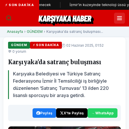
yeniden incelenecek
İzmir'in kuzeyinde teknoloji üssü yükseliyor
⚡ SON DAKIKA
KARŞIYAKA HABER
Anasayfa
›
GÜNDEM
› Karşıyaka'da satranç buluşması...
🕐 02 Haziran 2025, 01:52
GÜNDEM
⚡ SON DAKIKA
💬 0 yorum
Karşıyaka'da satranç buluşması
Karşıyaka Belediyesi ve Türkiye Satranç
Federasyonu İzmir İl Temsilciliği iş birliğiyle
düzenlenen ‘Satranç Turnuvası’ 13 ilden 220
lisanslı sporcuyu bir araya getirdi.
Paylaş
X'te Paylaş
WhatsApp