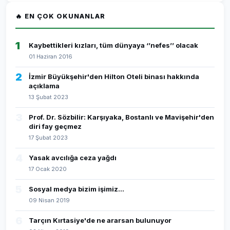
🔥 EN ÇOK OKUNANLAR
1
Kaybettikleri kızları, tüm dünyaya ‘’nefes’’ olacak
01 Haziran 2016
2
İzmir Büyükşehir'den Hilton Oteli binası hakkında
açıklama
13 Şubat 2023
3
Prof. Dr. Sözbilir: Karşıyaka, Bostanlı ve Mavişehir'den
diri fay geçmez
17 Şubat 2023
4
Yasak avcılığa ceza yağdı
17 Ocak 2020
5
Sosyal medya bizim işimiz...
09 Nisan 2019
6
Tarçın Kırtasiye'de ne ararsan bulunuyor