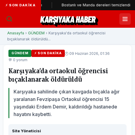
rti'ye katıldı
Bostanlı ve Manda dereleri temizlendi
Al
⚡ SON DAKIKA
KARŞIYAKA HABER
Anasayfa
›
GÜNDEM
› Karşıyaka'da ortaokul öğrencisi
bıçaklanarak öldürüldü...
🕐 09 Haziran 2026, 01:36
GÜNDEM
⚡ SON DAKIKA
💬 0 yorum
Karşıyaka'da ortaokul öğrencisi
bıçaklanarak öldürüldü
Karşıyaka sahilinde çıkan kavgada bıçakla ağır
yaralanan Fevzipaşa Ortaokul öğrencisi 15
yaşındaki Erdem Demir, kaldırıldığı hastanede
hayatını kaybetti.
Site Yöneticisi