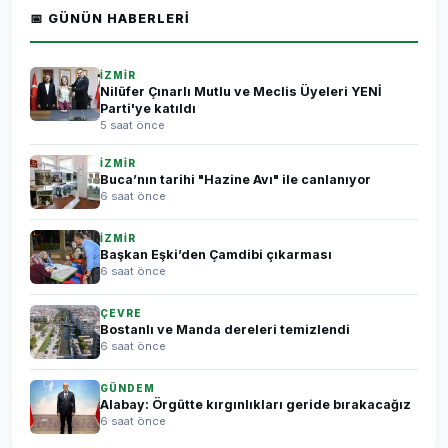
📅 GÜNÜN HABERLERI
İZMİR
Nilüfer Çınarlı Mutlu ve Meclis Üyeleri YENİ
Parti'ye katıldı
5 saat önce
İZMİR
Buca’nın tarihi "Hazine Avı" ile canlanıyor
6 saat önce
İZMİR
Başkan Eşki’den Çamdibi çıkarması
6 saat önce
ÇEVRE
Bostanlı ve Manda dereleri temizlendi
6 saat önce
GÜNDEM
Alabay: Örgütte kırgınlıkları geride bırakacağız
6 saat önce