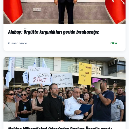
Alabay: Örgütte kırgınlıkları geride bırakacağız
6 saat önce
Oku →
Makine Mühendisleri Odası'ndan Başkan Ünsal'a yanıt: