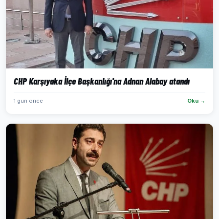
CHP Karşıyaka İlçe Başkanlığı'na Adnan Alabay atandı
1 gün önce
Oku →