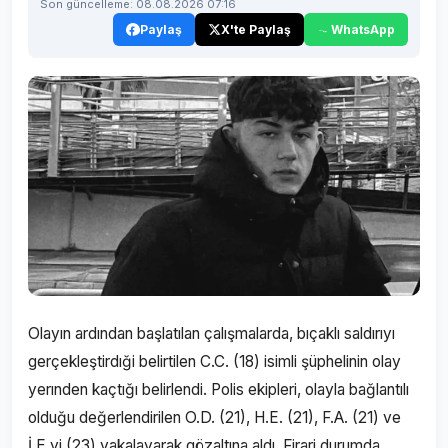
Son güncelleme: 08.08.2026 07:16
Paylaş
X'te Paylaş
WhatsApp
Olayın ardından başlatılan çalışmalarda, bıçaklı saldırıyı
gerçekleştirdıği belirtilen C.C. (18) isimli şüphelinin olay
yerınden kaçtığı belirlendi. Polis ekipleri, olayla bağlantılı
olduğu değerlendirilen O.D. (21), H.E. (21), F.A. (21) ve
İ.E.yi (23) yakalayarak gözaltına aldı. Firari durumda