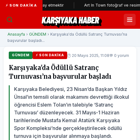
n aklıyla alay etmektir
Art In Town fotoğraf ve resim sergisine bü
⚡ SON DAKIKA
KARŞIYAKA HABER
Anasayfa
›
GÜNDEM
› Karşıyaka'da Ödüllü Satranç Turnuvası’na
başvurular başladı...
🕐 20 Mayıs 2025, 11:08
💬 0 yorum
GÜNDEM
⚡ SON DAKIKA
Karşıyaka'da Ödüllü Satranç
Turnuvası’na başvurular başladı
Karşıyaka Belediyesi, 23 Nisan’da Başkan Yıldız
Ünsal’ın temsili olarak makamını devrettiği ilkokul
öğrencisi Eslem Tolan’ın talebiyle ‘Satranç
Turnuvası’ düzenleyecek. 31 Mayıs-1 Haziran
tarihlerinde Mustafa Kemal Atatürk Karşıyaka
Spor Kompleksi’nde gerçekleştirilecek ödüllü
turnuva için başvurular alınmaya başlandı.