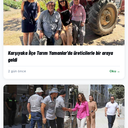
Karşıyaka İlçe Tarım Yamanlar'da üreticilerle bir araya
geldi
2 gün önce
Oku →