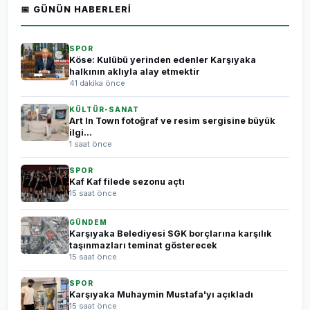
📅 GÜNÜN HABERLERI
SPOR
Köse: Kulübü yerinden edenler Karşıyaka
halkının aklıyla alay etmektir
41 dakika önce
KÜLTÜR-SANAT
Art In Town fotoğraf ve resim sergisine büyük
ilgi...
1 saat önce
SPOR
Kaf Kaf filede sezonu açtı
15 saat önce
GÜNDEM
Karşıyaka Belediyesi SGK borçlarına karşılık
taşınmazları teminat gösterecek
15 saat önce
SPOR
Karşıyaka Muhaymin Mustafa'yı açıkladı
15 saat önce