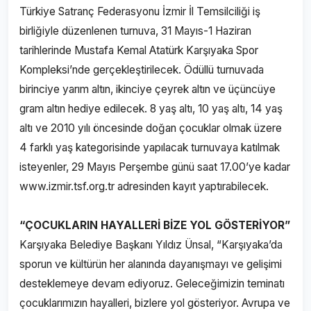
Türkiye Satranç Federasyonu İzmir İl Temsilciliği iş
birliğiyle düzenlenen turnuva, 31 Mayıs-1 Haziran
tarihlerinde Mustafa Kemal Atatürk Karşıyaka Spor
Kompleksi’nde gerçekleştirilecek. Ödüllü turnuvada
birinciye yarım altın, ikinciye çeyrek altın ve üçüncüye
gram altın hediye edilecek. 8 yaş altı, 10 yaş altı, 14 yaş
altı ve 2010 yılı öncesinde doğan çocuklar olmak üzere
4 farklı yaş kategorisinde yapılacak turnuvaya katılmak
isteyenler, 29 Mayıs Perşembe günü saat 17.00’ye kadar
www.izmir.tsf.org.tr adresinden kayıt yaptırabilecek.
“ÇOCUKLARIN HAYALLERİ BİZE YOL GÖSTERİYOR”
Karşıyaka Belediye Başkanı Yıldız Ünsal, “Karşıyaka’da
sporun ve kültürün her alanında dayanışmayı ve gelişimi
desteklemeye devam ediyoruz. Geleceğimizin teminatı
çocuklarımızın hayalleri, bizlere yol gösteriyor. Avrupa ve