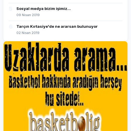
5
Sosyal medya bizim işimiz...
09 Nisan 2019
6
Tarçın Kırtasiye'de ne ararsan bulunuyor
02 Nisan 2019