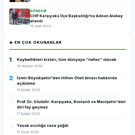
GÜNDEM
CHP Karşıyaka İlçe Başkanlığı'na Adnan Alabay
atandı
16 saat önce
🔥 EN ÇOK OKUNANLAR
1
Kaybettikleri kızları, tüm dünyaya ‘’nefes’’ olacak
01 Haziran 2016
2
İzmir Büyükşehir'den Hilton Oteli binası hakkında
açıklama
13 Şubat 2023
3
Prof. Dr. Sözbilir: Karşıyaka, Bostanlı ve Mavişehir'den
diri fay geçmez
17 Şubat 2023
4
Yasak avcılığa ceza yağdı
17 Ocak 2020