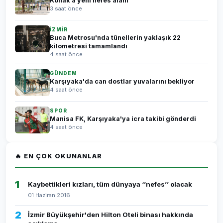
Konak’a yeni nefes alanı
3 saat önce
İZMİR
Buca Metrosu'nda tünellerin yaklaşık 22
kilometresi tamamlandı
4 saat önce
GÜNDEM
Karşıyaka'da can dostlar yuvalarını bekliyor
4 saat önce
SPOR
Manisa FK, Karşıyaka'ya icra takibi gönderdi
4 saat önce
🔥 EN ÇOK OKUNANLAR
1
Kaybettikleri kızları, tüm dünyaya ‘’nefes’’ olacak
01 Haziran 2016
2
İzmir Büyükşehir'den Hilton Oteli binası hakkında