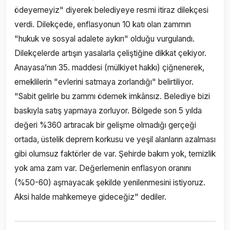
ödeyemeyiz" diyerek belediyeye resmi itiraz dilekçesi
verdi. Dilekçede, enflasyonun 10 katı olan zammın
"hukuk ve sosyal adalete aykırı" olduğu vurgulandı.
Dilekçelerde artışın yasalarla çeliştiğine dikkat çekiyor.
Anayasa’nın 35. maddesi (mülkiyet hakkı) çiğnenerek,
emeklilerin "evlerini satmaya zorlandığı" belirtiliyor.
"Sabit gelirle bu zammı ödemek imkânsız. Belediye bizi
baskıyla satış yapmaya zorluyor. Bölgede son 5 yılda
değeri %360 artıracak bir gelişme olmadığı gerçeği
ortada, üstelik deprem korkusu ve yeşil alanların azalması
gibi olumsuz faktörler de var. Şehirde bakım yok, temizlik
yok ama zam var. Değerlemenin enflasyon oranını
(%50-60) aşmayacak şekilde yenilenmesini istiyoruz.
Aksi halde mahkemeye gideceğiz" dediler.