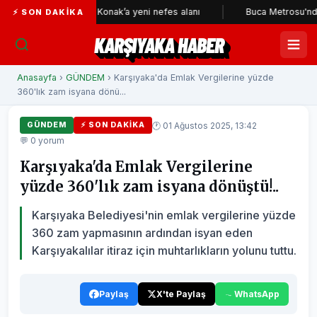
eri
Konak’a yeni nefes alanı
Buca Metrosu'nda tüneller
⚡ SON DAKIKA
KARŞIYAKA HABER
Anasayfa
›
GÜNDEM
› Karşıyaka'da Emlak Vergilerine yüzde
360'lık zam isyana dönü...
🕐 01 Ağustos 2025, 13:42
GÜNDEM
⚡ SON DAKIKA
💬 0 yorum
Karşıyaka'da Emlak Vergilerine
yüzde 360'lık zam isyana dönüştü!..
Karşıyaka Belediyesi'nin emlak vergilerine yüzde
360 zam yapmasının ardından isyan eden
Karşıyakalılar itiraz için muhtarlıkların yolunu tuttu.
Paylaş
X'te Paylaş
WhatsApp