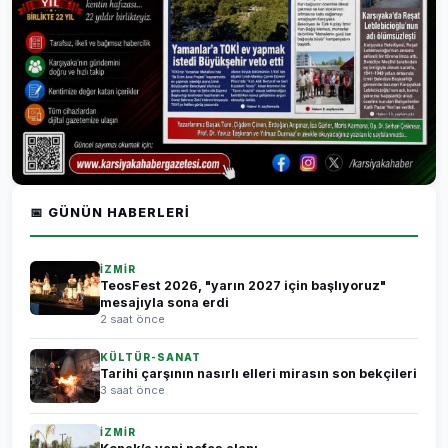
📅 GÜNÜN HABERLERI
İZMİR
TeosFest 2026, "yarın 2027 için başlıyoruz"
mesajıyla sona erdi
2 saat önce
KÜLTÜR-SANAT
Tarihi çarşının nasırlı elleri mirasın son bekçileri
3 saat önce
İZMİR