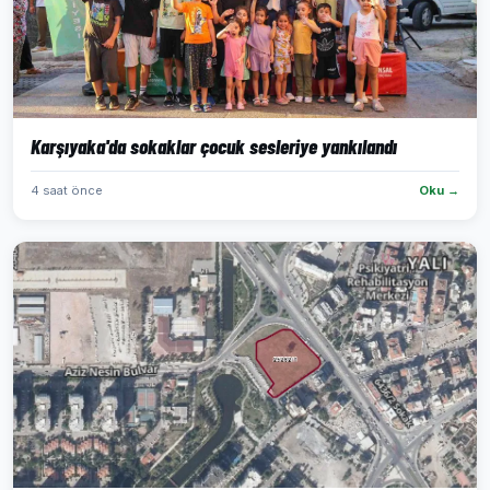
Karşıyaka'da sokaklar çocuk sesleriye yankılandı
4 saat önce
Oku →