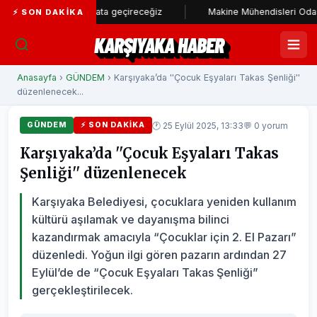
am stadı hayata geçireceğiz
Makine Mühendisleri Odası'ndan Başk
⚡ SON DAKIKA
KARŞIYAKA HABER
Anasayfa
›
GÜNDEM
› Karşıyaka’da ''Çocuk Eşyaları Takas Şenliği''
düzenlenecek...
🕐 25 Eylül 2025, 13:33
💬 0 yorum
GÜNDEM
⚡ SON DAKIKA
Karşıyaka’da ''Çocuk Eşyaları Takas
Şenliği'' düzenlenecek
Karşıyaka Belediyesi, çocuklara yeniden kullanım
kültürü aşılamak ve dayanışma bilinci
kazandırmak amacıyla “Çocuklar için 2. El Pazarı”
düzenledi. Yoğun ilgi gören pazarın ardından 27
Eylül’de de “Çocuk Eşyaları Takas Şenliği”
gerçekleştirilecek.