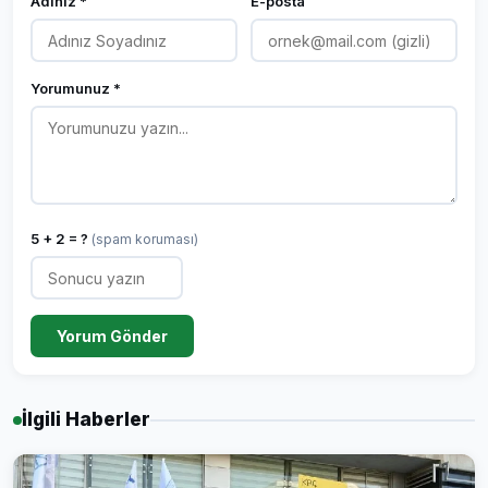
Adınız *
E-posta
Yorumunuz *
5 + 2 = ?
(spam koruması)
Yorum Gönder
İlgili Haberler