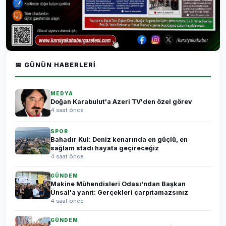
📅 GÜNÜN HABERLERI
MEDYA
Doğan Karabulut'a Azeri TV'den özel görev
4 saat önce
SPOR
Bahadır Kul: Deniz kenarında en güçlü, en
sağlam stadı hayata geçireceğiz
4 saat önce
GÜNDEM
Makine Mühendisleri Odası'ndan Başkan
Ünsal'a yanıt: Gerçekleri çarpıtamazsınız
4 saat önce
GÜNDEM