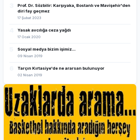
3
Prof. Dr. Sözbilir: Karşıyaka, Bostanlı ve Mavişehir'den
diri fay geçmez
17 Şubat 2023
4
Yasak avcılığa ceza yağdı
17 Ocak 2020
5
Sosyal medya bizim işimiz...
09 Nisan 2019
6
Tarçın Kırtasiye'de ne ararsan bulunuyor
02 Nisan 2019