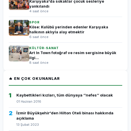
Karşıyaka'da sokaklar çocuk sesleriye
yankılandı
4 saat önce
SPOR
Köse: Kulübü yerinden edenler Karşıyaka
halkının aklıyla alay etmektir
6 saat önce
KÜLTÜR-SANAT
Art In Town fotoğraf ve resim sergisine büyük
ilgi...
8 saat önce
🔥 EN ÇOK OKUNANLAR
1
Kaybettikleri kızları, tüm dünyaya ‘’nefes’’ olacak
01 Haziran 2016
2
İzmir Büyükşehir'den Hilton Oteli binası hakkında
açıklama
13 Şubat 2023