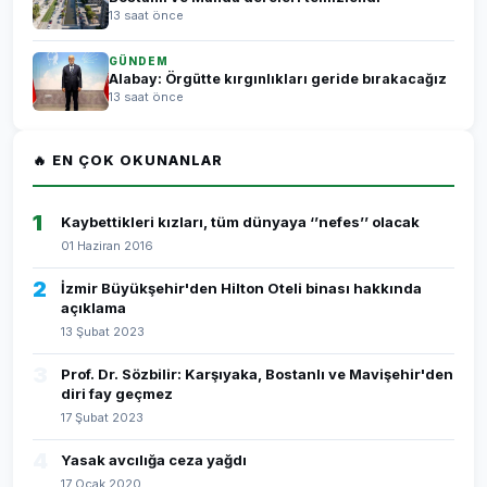
13 saat önce
GÜNDEM
Alabay: Örgütte kırgınlıkları geride bırakacağız
13 saat önce
🔥 EN ÇOK OKUNANLAR
1
Kaybettikleri kızları, tüm dünyaya ‘’nefes’’ olacak
01 Haziran 2016
2
İzmir Büyükşehir'den Hilton Oteli binası hakkında
açıklama
13 Şubat 2023
3
Prof. Dr. Sözbilir: Karşıyaka, Bostanlı ve Mavişehir'den
diri fay geçmez
17 Şubat 2023
4
Yasak avcılığa ceza yağdı
17 Ocak 2020