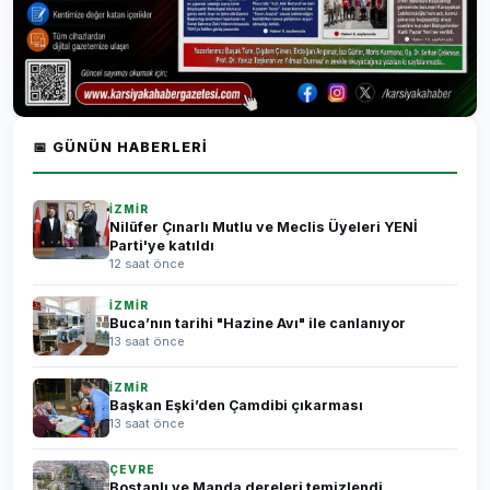
📅 GÜNÜN HABERLERI
İZMİR
Nilüfer Çınarlı Mutlu ve Meclis Üyeleri YENİ
Parti'ye katıldı
12 saat önce
İZMİR
Buca’nın tarihi "Hazine Avı" ile canlanıyor
13 saat önce
İZMİR
Başkan Eşki’den Çamdibi çıkarması
13 saat önce
ÇEVRE
Bostanlı ve Manda dereleri temizlendi