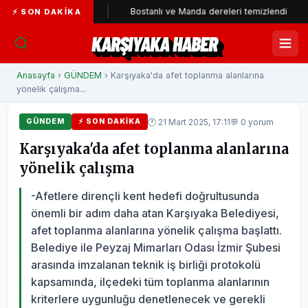
'ye katıldı
Bostanlı ve Manda dereleri temizlendi
Alaba
⚡ SON DAKIKA
KARŞIYAKA HABER
Anasayfa
›
GÜNDEM
› Karşıyaka'da afet toplanma alanlarına
yönelik çalışma...
🕐 21 Mart 2025, 17:11
💬 0 yorum
GÜNDEM
⚡ SON DAKIKA
Karşıyaka'da afet toplanma alanlarına
yönelik çalışma
-Afetlere dirençli kent hedefi doğrultusunda
önemli bir adım daha atan Karşıyaka Belediyesi,
afet toplanma alanlarına yönelik çalışma başlattı.
Belediye ile Peyzaj Mimarları Odası İzmir Şubesi
arasında imzalanan teknik iş birliği protokolü
kapsamında, ilçedeki tüm toplanma alanlarının
kriterlere uygunluğu denetlenecek ve gerekli