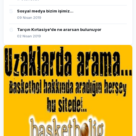
5
Sosyal medya bizim işimiz...
09 Nisan 2019
6
Tarçın Kırtasiye'de ne ararsan bulunuyor
02 Nisan 2019