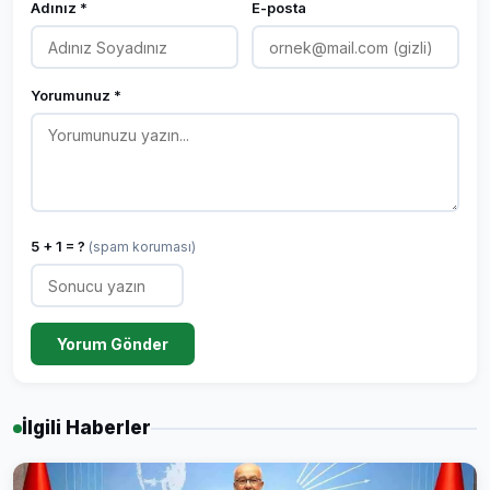
Adınız *
E-posta
Yorumunuz *
5 + 1 = ?
(spam koruması)
Yorum Gönder
İlgili Haberler