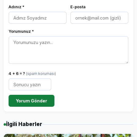
Adınız *
E-posta
Yorumunuz *
4 + 6 = ?
(spam koruması)
Yorum Gönder
İlgili Haberler