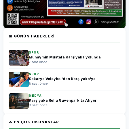
📅 GÜNÜN HABERLERI
SPOR
Muhaymin Mustafa Karşıyaka yolunda
7 saat önce
SPOR
Sakarya Voleybol'dan Karşıyaka'ya
8 saat önce
MEDYA
Karşıyaka Ruhu Güvenpark’ta Atıyor
8 saat önce
🔥 EN ÇOK OKUNANLAR