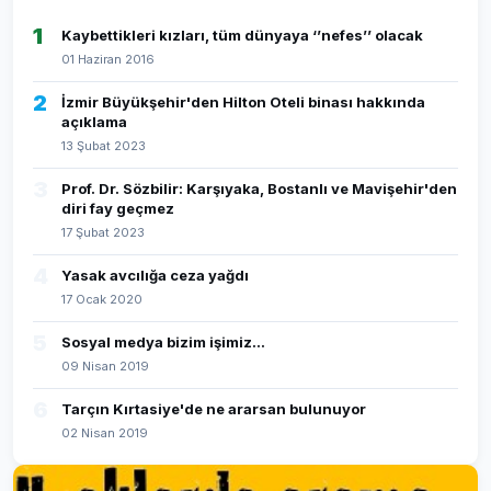
1
Kaybettikleri kızları, tüm dünyaya ‘’nefes’’ olacak
01 Haziran 2016
2
İzmir Büyükşehir'den Hilton Oteli binası hakkında
açıklama
13 Şubat 2023
3
Prof. Dr. Sözbilir: Karşıyaka, Bostanlı ve Mavişehir'den
diri fay geçmez
17 Şubat 2023
4
Yasak avcılığa ceza yağdı
17 Ocak 2020
5
Sosyal medya bizim işimiz...
09 Nisan 2019
6
Tarçın Kırtasiye'de ne ararsan bulunuyor
02 Nisan 2019