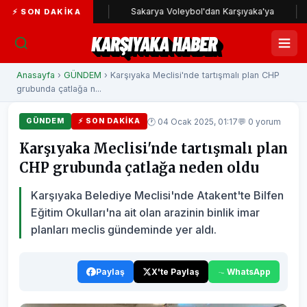
yaka yolunda
Sakarya Voleybol'dan Karşıyaka'ya
Karş
⚡ SON DAKIKA
KARŞIYAKA HABER
Anasayfa
›
GÜNDEM
› Karşıyaka Meclisi'nde tartışmalı plan CHP
grubunda çatlağa n...
🕐 04 Ocak 2025, 01:17
💬 0 yorum
GÜNDEM
⚡ SON DAKIKA
Karşıyaka Meclisi'nde tartışmalı plan
CHP grubunda çatlağa neden oldu
Karşıyaka Belediye Meclisi'nde Atakent'te Bilfen
Eğitim Okulları'na ait olan arazinin binlik imar
planları meclis gündeminde yer aldı.
Paylaş
X'te Paylaş
WhatsApp