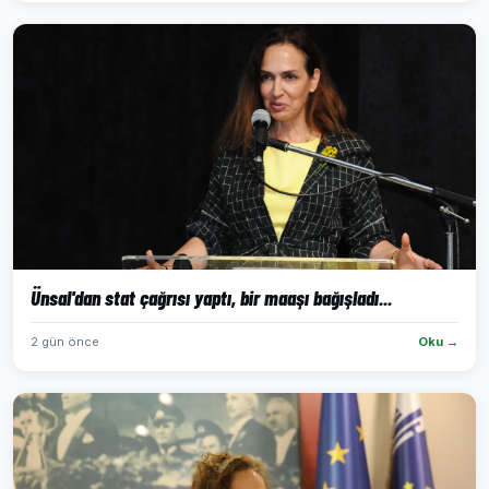
Ünsal'dan stat çağrısı yaptı, bir maaşı bağışladı...
2 gün önce
Oku →