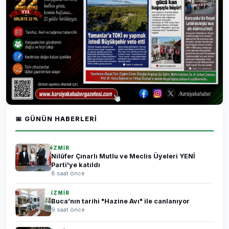
📅 GÜNÜN HABERLERI
İZMİR
Nilüfer Çınarlı Mutlu ve Meclis Üyeleri YENİ
Parti'ye katıldı
8 saat önce
İZMİR
Buca’nın tarihi "Hazine Avı" ile canlanıyor
9 saat önce