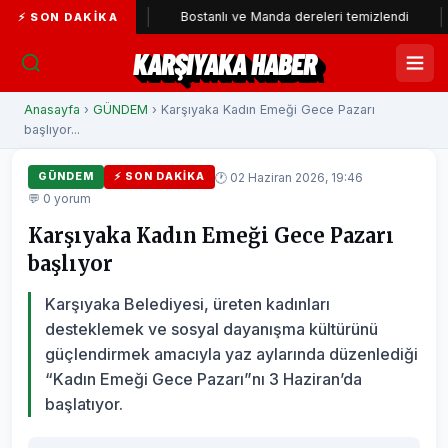
i'ye katıldı
Bostanlı ve Manda dereleri temizlendi
Alab
⚡ SON DAKIKA
KARŞIYAKA HABER
Anasayfa
›
GÜNDEM
› Karşıyaka Kadın Emeği Gece Pazarı
başlıyor...
🕐 02 Haziran 2026, 19:46
GÜNDEM
⚡ SON DAKIKA
💬 0 yorum
Karşıyaka Kadın Emeği Gece Pazarı
başlıyor
Karşıyaka Belediyesi, üreten kadınları
desteklemek ve sosyal dayanışma kültürünü
güçlendirmek amacıyla yaz aylarında düzenlediği
“Kadın Emeği Gece Pazarı”nı 3 Haziran’da
başlatıyor.