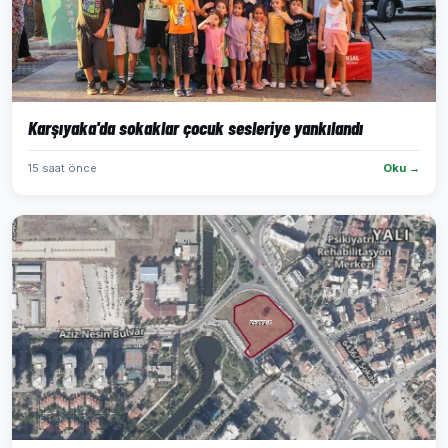
Karşıyaka'da sokaklar çocuk sesleriye yankılandı
15 saat önce
Oku →