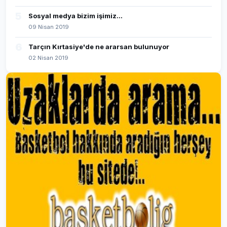
5
Sosyal medya bizim işimiz...
09 Nisan 2019
6
Tarçın Kırtasiye'de ne ararsan bulunuyor
02 Nisan 2019