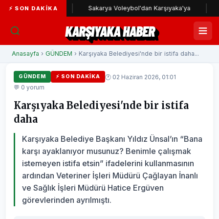
ıyaka yolunda
Sakarya Voleybol'dan Karşıyaka'ya
Karş
⚡ SON DAKIKA
KARŞIYAKA HABER
Anasayfa
›
GÜNDEM
› Karşıyaka Belediyesi'nde bir istifa daha...
🕐 02 Haziran 2026, 01:01
GÜNDEM
⚡ SON DAKIKA
💬 0 yorum
Karşıyaka Belediyesi'nde bir istifa
daha
Karşıyaka Belediye Başkanı Yıldız Ünsal’ın “Bana
karşı ayaklanıyor musunuz? Benimle çalışmak
istemeyen istifa etsin” ifadelerini kullanmasının
ardından Veteriner İşleri Müdürü Çağlayan İnanlı
ve Sağlık İşleri Müdürü Hatice Ergüven
görevlerinden ayrılmıştı.