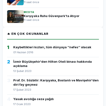
11 saat önce
MEDYA
Karşıyaka Ruhu Güvenpark’ta Atıyor
11 saat önce
🔥 EN ÇOK OKUNANLAR
1
Kaybettikleri kızları, tüm dünyaya ‘’nefes’’ olacak
01 Haziran 2016
2
İzmir Büyükşehir'den Hilton Oteli binası hakkında
açıklama
13 Şubat 2023
3
Prof. Dr. Sözbilir: Karşıyaka, Bostanlı ve Mavişehir'den
diri fay geçmez
17 Şubat 2023
4
Yasak avcılığa ceza yağdı
17 Ocak 2020