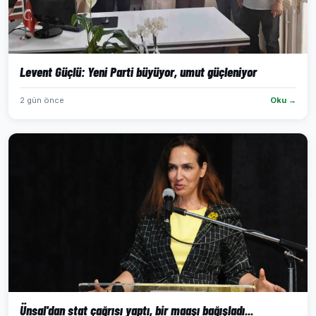
Levent Güçlü: Yeni Parti büyüyor, umut güçleniyor
2 gün önce
Oku →
Ünsal'dan stat çağrısı yaptı, bir maaşı bağışladı...