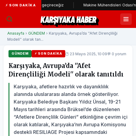
tadı hayata geçireceğiz
Makine Mühendisleri Odası'ndan Başkan Ü
⚡ SON DAKIKA
KARŞIYAKA HABER
Anasayfa
›
GÜNDEM
› Karşıyaka, Avrupa’da ''Afet Dirençliliği
Modeli'' olarak tan...
🕐 23 Mayıs 2025, 10:09
💬 0 yorum
GÜNDEM
⚡ SON DAKIKA
Karşıyaka, Avrupa’da ''Afet
Dirençliliği Modeli'' olarak tanıtıldı
Karşıyaka, afetlere hazırlık ve dayanıklılık
alanında uluslararası alanda örnek gösteriliyor.
Karşıyaka Belediye Başkanı Yıldız Ünsal, 19-21
Mayıs tarihleri arasında Brüksel’de düzenlenen
“Afetlere Dirençlilik Günleri” etkinliğine çevrim içi
olarak katılarak, Karşıyaka’nın Avrupa Komisyonu
destekli RESILIAGE Projesi kapsamındaki