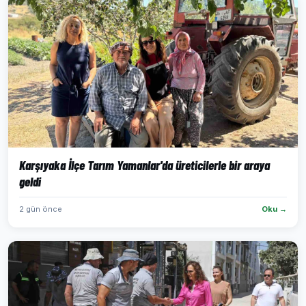
Karşıyaka İlçe Tarım Yamanlar'da üreticilerle bir araya
geldi
2 gün önce
Oku →