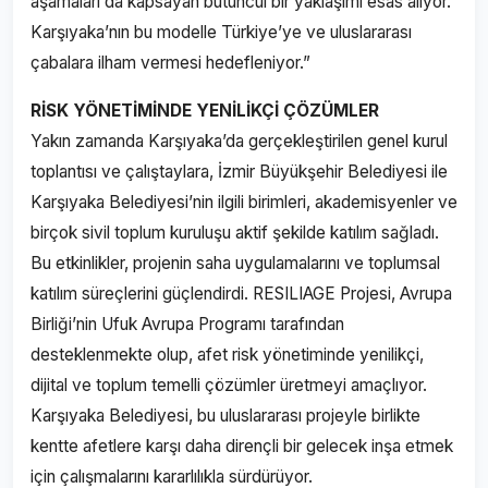
aşamaları da kapsayan bütüncül bir yaklaşımı esas alıyor.
Karşıyaka’nın bu modelle Türkiye’ye ve uluslararası
çabalara ilham vermesi hedefleniyor.”
RİSK YÖNETİMİNDE YENİLİKÇİ ÇÖZÜMLER
Yakın zamanda Karşıyaka’da gerçekleştirilen genel kurul
toplantısı ve çalıştaylara, İzmir Büyükşehir Belediyesi ile
Karşıyaka Belediyesi’nin ilgili birimleri, akademisyenler ve
birçok sivil toplum kuruluşu aktif şekilde katılım sağladı.
Bu etkinlikler, projenin saha uygulamalarını ve toplumsal
katılım süreçlerini güçlendirdi. RESILIAGE Projesi, Avrupa
Birliği’nin Ufuk Avrupa Programı tarafından
desteklenmekte olup, afet risk yönetiminde yenilikçi,
dijital ve toplum temelli çözümler üretmeyi amaçlıyor.
Karşıyaka Belediyesi, bu uluslararası projeyle birlikte
kentte afetlere karşı daha dirençli bir gelecek inşa etmek
için çalışmalarını kararlılıkla sürdürüyor.