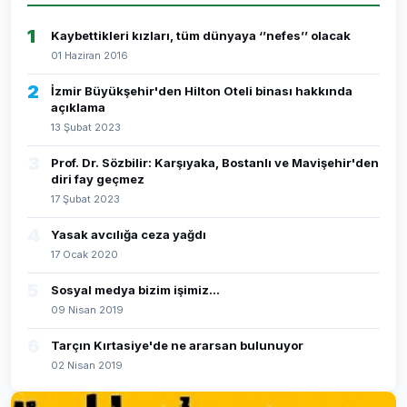
1
Kaybettikleri kızları, tüm dünyaya ‘’nefes’’ olacak
01 Haziran 2016
2
İzmir Büyükşehir'den Hilton Oteli binası hakkında
açıklama
13 Şubat 2023
3
Prof. Dr. Sözbilir: Karşıyaka, Bostanlı ve Mavişehir'den
diri fay geçmez
17 Şubat 2023
4
Yasak avcılığa ceza yağdı
17 Ocak 2020
5
Sosyal medya bizim işimiz...
09 Nisan 2019
6
Tarçın Kırtasiye'de ne ararsan bulunuyor
02 Nisan 2019