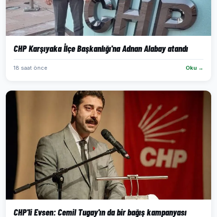
CHP Karşıyaka İlçe Başkanlığı'na Adnan Alabay atandı
18 saat önce
Oku →
CHP'li Evsen: Cemil Tugay'ın da bir bağış kampanyası