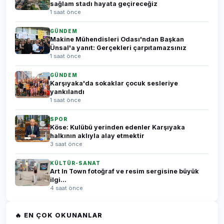
sağlam stadı hayata geçireceğiz
1 saat önce
GÜNDEM
Makine Mühendisleri Odası'ndan Başkan
Ünsal'a yanıt: Gerçekleri çarpıtamazsınız
1 saat önce
GÜNDEM
Karşıyaka'da sokaklar çocuk sesleriye
yankılandı
1 saat önce
SPOR
Köse: Kulübü yerinden edenler Karşıyaka
halkının aklıyla alay etmektir
3 saat önce
KÜLTÜR-SANAT
Art In Town fotoğraf ve resim sergisine büyük
ilgi...
4 saat önce
🔥 EN ÇOK OKUNANLAR