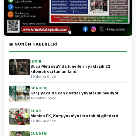
📅 GÜNÜN HABERLERI
İZMİR
Buca Metrosu'nda tünellerin yaklaşık 22
kilometresi tamamlandı
30 dakika önce
GÜNDEM
Karşıyaka'da can dostlar yuvalarını bekliyor
40 dakika önce
SPOR
Manisa FK, Karşıyaka'ya icra takibi gönderdi
42 dakika önce
GÜNDEM