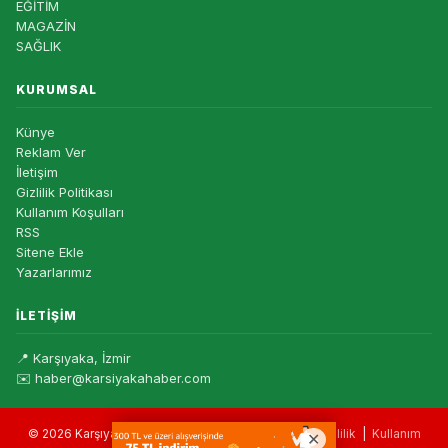
EĞİTİM
MAGAZİN
SAĞLIK
KURUMSAL
Künye
Reklam Ver
İletişim
Gizlilik Politikası
Kullanım Koşulları
RSS
Sitene Ekle
Yazarlarımız
İLETIŞIM
📍 Karşıyaka, İzmir
✉️ haber@karsiyakahaber.com
© 2026 Karşıyaka Haber — Tüm hakları saklıdır. |
Gizlilik
|
Kullanım