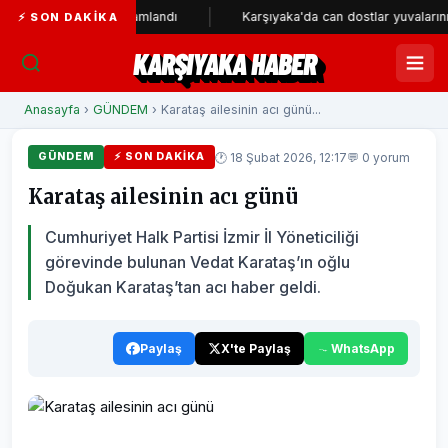
lometresi tamamlandı
Karşıyaka'da can dostlar yuvalarını bekliyor
⚡ SON DAKIKA
KARŞIYAKA HABER
Anasayfa
›
GÜNDEM
› Karataş ailesinin acı günü...
🕐 18 Şubat 2026, 12:17
💬 0 yorum
GÜNDEM
⚡ SON DAKIKA
Karataş ailesinin acı günü
Cumhuriyet Halk Partisi İzmir İl Yöneticiliği
görevinde bulunan Vedat Karataş’ın oğlu
Doğukan Karataş’tan acı haber geldi.
Paylaş
X'te Paylaş
WhatsApp