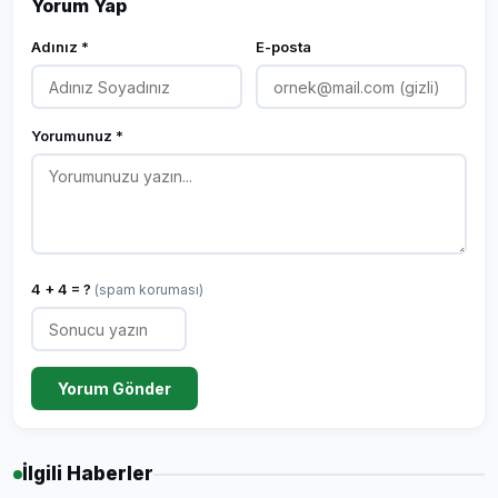
Yorum Yap
Adınız *
E-posta
Yorumunuz *
4 + 4 = ?
(spam koruması)
Yorum Gönder
İlgili Haberler