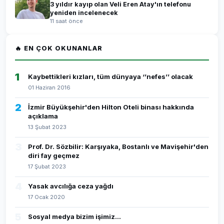
3 yıldır kayıp olan Veli Eren Atay'ın telefonu
yeniden incelenecek
11 saat önce
🔥 EN ÇOK OKUNANLAR
1
Kaybettikleri kızları, tüm dünyaya ‘’nefes’’ olacak
01 Haziran 2016
2
İzmir Büyükşehir'den Hilton Oteli binası hakkında
açıklama
13 Şubat 2023
3
Prof. Dr. Sözbilir: Karşıyaka, Bostanlı ve Mavişehir'den
diri fay geçmez
17 Şubat 2023
4
Yasak avcılığa ceza yağdı
17 Ocak 2020
5
Sosyal medya bizim işimiz...