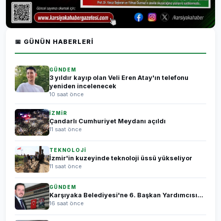
📅 GÜNÜN HABERLERI
GÜNDEM
3 yıldır kayıp olan Veli Eren Atay'ın telefonu
yeniden incelenecek
10 saat önce
İZMİR
Çandarlı Cumhuriyet Meydanı açıldı
11 saat önce
TEKNOLOJİ
İzmir'in kuzeyinde teknoloji üssü yükseliyor
11 saat önce
GÜNDEM
Karşıyaka Belediyesi'ne 6. Başkan Yardımcısı...
16 saat önce