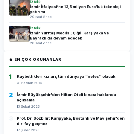
İZMİR
İzmir İtfaiyesi’ne 13,5 milyon Euro’luk teknoloji
yatırımı
20 saat önce
İZMİR
İzmir Yurttaş Meclisi; Çiğli, Karşıyaka ve
Bayraklı’da devam edecek
20 saat önce
🔥 EN ÇOK OKUNANLAR
1
Kaybettikleri kızları, tüm dünyaya ‘’nefes’’ olacak
01 Haziran 2016
2
İzmir Büyükşehir'den Hilton Oteli binası hakkında
açıklama
13 Şubat 2023
3
Prof. Dr. Sözbilir: Karşıyaka, Bostanlı ve Mavişehir'den
diri fay geçmez
17 Şubat 2023