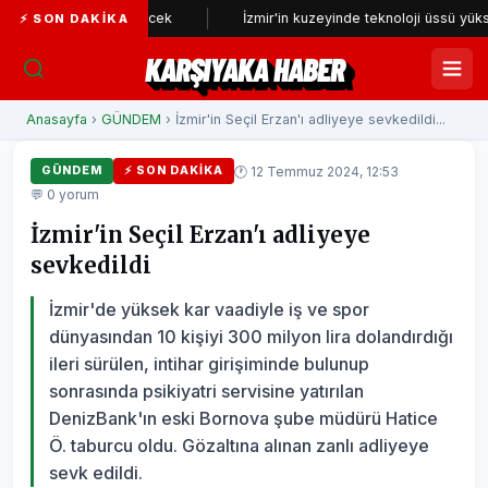
eniden incelenecek
İzmir'in kuzeyinde teknoloji üssü yükseliyor
⚡ SON DAKIKA
KARŞIYAKA HABER
Anasayfa
›
GÜNDEM
› İzmir'in Seçil Erzan'ı adliyeye sevkedildi...
🕐 12 Temmuz 2024, 12:53
GÜNDEM
⚡ SON DAKIKA
💬 0 yorum
İzmir'in Seçil Erzan'ı adliyeye
sevkedildi
İzmir'de yüksek kar vaadiyle iş ve spor
dünyasından 10 kişiyi 300 milyon lira dolandırdığı
ileri sürülen, intihar girişiminde bulunup
sonrasında psikiyatri servisine yatırılan
DenizBank'ın eski Bornova şube müdürü Hatice
Ö. taburcu oldu. Gözaltına alınan zanlı adliyeye
sevk edildi.