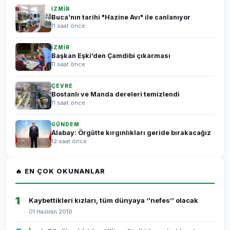
İZMİR
Buca’nın tarihi "Hazine Avı" ile canlanıyor
11 saat önce
İZMİR
Başkan Eşki’den Çamdibi çıkarması
11 saat önce
ÇEVRE
Bostanlı ve Manda dereleri temizlendi
11 saat önce
GÜNDEM
Alabay: Örgütte kırgınlıkları geride bırakacağız
12 saat önce
🔥 EN ÇOK OKUNANLAR
1
Kaybettikleri kızları, tüm dünyaya ‘’nefes’’ olacak
01 Haziran 2016