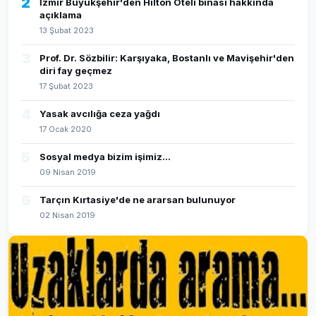
2
İzmir Büyükşehir'den Hilton Oteli binası hakkında
açıklama
13 Şubat 2023
3
Prof. Dr. Sözbilir: Karşıyaka, Bostanlı ve Mavişehir'den
diri fay geçmez
17 Şubat 2023
4
Yasak avcılığa ceza yağdı
17 Ocak 2020
5
Sosyal medya bizim işimiz...
09 Nisan 2019
6
Tarçın Kırtasiye'de ne ararsan bulunuyor
02 Nisan 2019