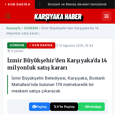
ye katıldı
Bostanlı ve Manda dereleri temizlendi
Alabay
⚡ SON DAKIKA
KARŞIYAKA HABER
Anasayfa
›
GÜNDEM
› İzmir Büyükşehir'den Karşıyaka'da 14
milyonluk satış kararı...
🕐 12 Ağustos 2025, 16:34
GÜNDEM
⚡ SON DAKIKA
💬 0 yorum
İzmir Büyükşehir'den Karşıyaka'da 14
milyonluk satış kararı
İzmir Büyükşehir Belediyesi, Karşıyaka, Bostanlı
Mahallesi’nde bulunan 174 metrekarelik bir
meskeni satışa çıkaracak.
Paylaş
X'te Paylaş
WhatsApp