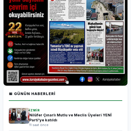
📅 GÜNÜN HABERLERI
İZMİR
Nilüfer Çınarlı Mutlu ve Meclis Üyeleri YENİ
Parti'ye katıldı
11 saat önce