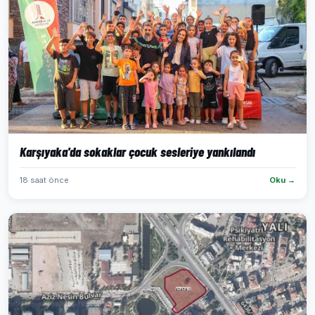
Karşıyaka'da sokaklar çocuk sesleriye yankılandı
18 saat önce
Oku →