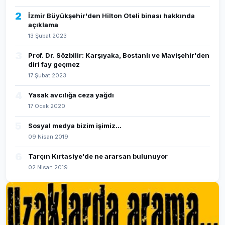
2
İzmir Büyükşehir'den Hilton Oteli binası hakkında
açıklama
13 Şubat 2023
3
Prof. Dr. Sözbilir: Karşıyaka, Bostanlı ve Mavişehir'den
diri fay geçmez
17 Şubat 2023
4
Yasak avcılığa ceza yağdı
17 Ocak 2020
5
Sosyal medya bizim işimiz...
09 Nisan 2019
6
Tarçın Kırtasiye'de ne ararsan bulunuyor
02 Nisan 2019