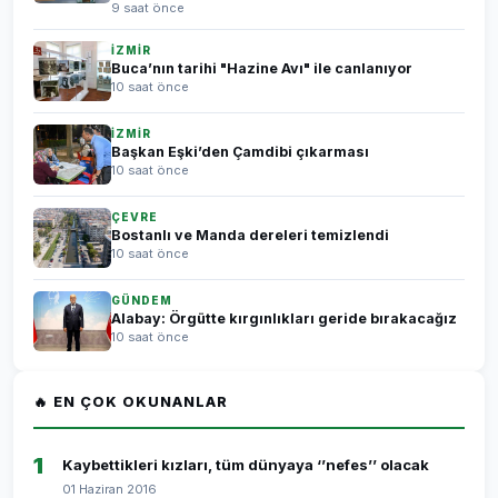
9 saat önce
İZMİR
Buca’nın tarihi "Hazine Avı" ile canlanıyor
10 saat önce
İZMİR
Başkan Eşki’den Çamdibi çıkarması
10 saat önce
ÇEVRE
Bostanlı ve Manda dereleri temizlendi
10 saat önce
GÜNDEM
Alabay: Örgütte kırgınlıkları geride bırakacağız
10 saat önce
🔥 EN ÇOK OKUNANLAR
1
Kaybettikleri kızları, tüm dünyaya ‘’nefes’’ olacak
01 Haziran 2016