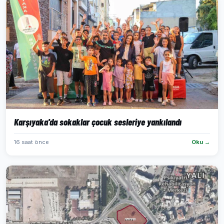
Karşıyaka'da sokaklar çocuk sesleriye yankılandı
16 saat önce
Oku →