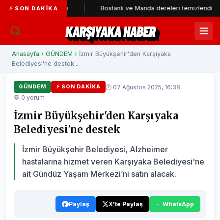
rti'ye katıldı
Bostanlı ve Manda dereleri temizlendi
Al
⚡ SON DAKIKA
KARŞIYAKA HABER
Anasayfa
›
GÜNDEM
› İzmir Büyükşehir'den Karşıyaka
Belediyesi'ne destek...
🕐 07 Ağustos 2025, 16:38
GÜNDEM
⚡ SON DAKIKA
💬 0 yorum
İzmir Büyükşehir'den Karşıyaka
Belediyesi'ne destek
İzmir Büyükşehir Belediyesi, Alzheimer
hastalarına hizmet veren Karşıyaka Belediyesi'ne
ait Gündüz Yaşam Merkezi’ni satın alacak.
Paylaş
X'te Paylaş
WhatsApp