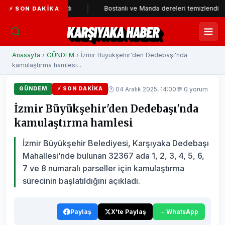
Parti'ye katıldı
Bostanlı ve Manda dereleri temizlendi
⚡ SON DAKIKA
KARŞIYAKA HABER
Anasayfa
›
GÜNDEM
› İzmir Büyükşehir'den Dedebaşı'nda
kamulaştırma hamlesi...
🕐 04 Aralık 2025, 14:00
💬 0 yorum
GÜNDEM
⚡ SON DAKIKA
İzmir Büyükşehir'den Dedebaşı'nda
kamulaştırma hamlesi
İzmir Büyükşehir Belediyesi, Karşıyaka Dedebaşı
Mahallesi’nde bulunan 32367 ada 1, 2, 3, 4, 5, 6,
7 ve 8 numaralı parseller için kamulaştırma
sürecinin başlatıldığını açıkladı.
Paylaş
X'te Paylaş
WhatsApp