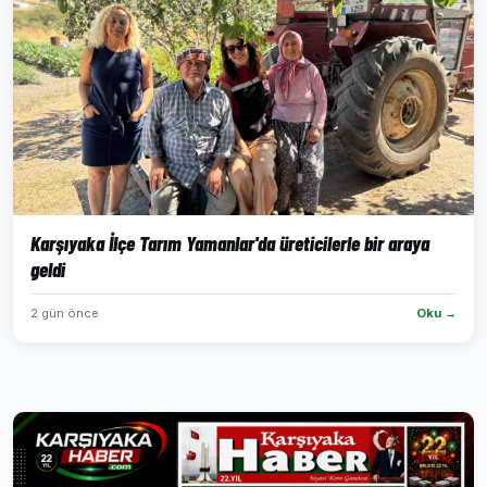
Karşıyaka İlçe Tarım Yamanlar'da üreticilerle bir araya
geldi
2 gün önce
Oku →