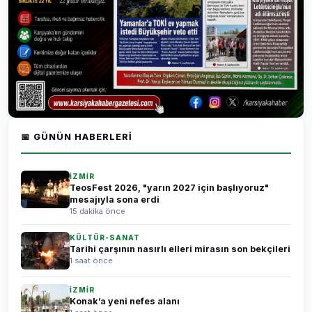
📅 GÜNÜN HABERLERI
İZMİR
TeosFest 2026, "yarın 2027 için başlıyoruz"
mesajıyla sona erdi
15 dakika önce
KÜLTÜR-SANAT
Tarihi çarşının nasırlı elleri mirasın son bekçileri
1 saat önce
İZMİR
Konak’a yeni nefes alanı