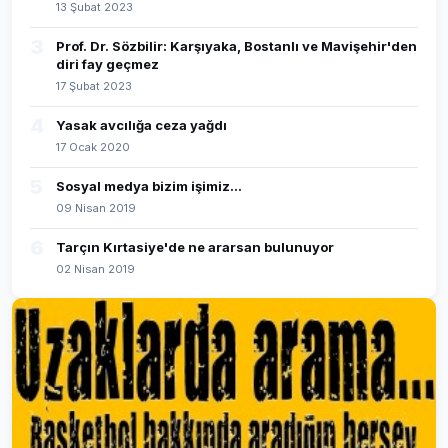
13 Şubat 2023
3
Prof. Dr. Sözbilir: Karşıyaka, Bostanlı ve Mavişehir'den
diri fay geçmez
17 Şubat 2023
4
Yasak avcılığa ceza yağdı
17 Ocak 2020
5
Sosyal medya bizim işimiz...
09 Nisan 2019
6
Tarçın Kırtasiye'de ne ararsan bulunuyor
02 Nisan 2019