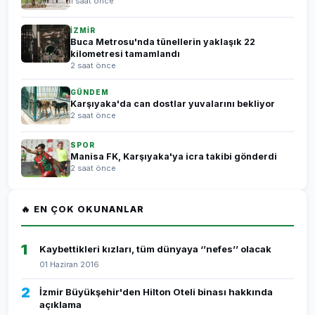
1 saat önce
İZMİR
Buca Metrosu'nda tünellerin yaklaşık 22
kilometresi tamamlandı
2 saat önce
GÜNDEM
Karşıyaka'da can dostlar yuvalarını bekliyor
2 saat önce
SPOR
Manisa FK, Karşıyaka'ya icra takibi gönderdi
2 saat önce
🔥 EN ÇOK OKUNANLAR
1
Kaybettikleri kızları, tüm dünyaya ‘’nefes’’ olacak
01 Haziran 2016
2
İzmir Büyükşehir'den Hilton Oteli binası hakkında
açıklama