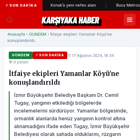
çileri
Konak’a yeni nefes alanı
Buca Metrosu'nda tünell
⚡ SON DAKIKA
KARŞIYAKA HABER
Anasayfa
›
GÜNDEM
› İtfaiye ekipleri Yamanlar Köyü'ne
konuşlandırıldı...
🕐 17 Ağustos 2024, 16:34
GÜNDEM
⚡ SON DAKIKA
💬 0 yorum
İtfaiye ekipleri Yamanlar Köyü'ne
konuşlandırıldı
İzmir Büyükşehir Belediye Başkanı Dr. Cemil
Tugay, yangının etkilediği bölgelerde
incelemelerini sürdürüyor. Yamanlar bölgesinde,
ormanlık alanlarda henüz yangının kontrol altına
alınamadığını ifade eden Tugay, İzmir Büyükşehir
Belediyesi olarak sahada olduklarını, rüzgarın