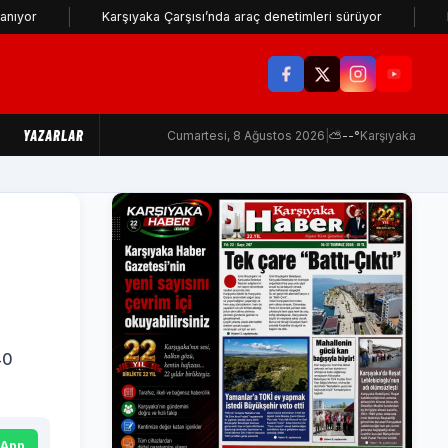
Karşıyaka Çarşısı’nda araç denetimleri sürüyor
Karşıyaka'd
YAZARLAR
Cumartesi, 8 Ağustos 2026
|
⛅
--°
Karşıyaka
40
sApp