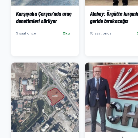
Karşıyaka Çarşısı’nda araç
Alabay: Örgütte kırgınlı
denetimleri sürüyor
geride bırakacağız
3 saat önce
Oku →
18 saat önce