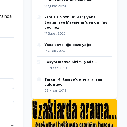
13 Şubat 2023
rısında
3
Prof. Dr. Sözbilir: Karşıyaka,
Bostanlı ve Mavişehir'den diri fay
geçmez
17 Şubat 2023
4
Yasak avcılığa ceza yağdı
17 Ocak 2020
5
Sosyal medya bizim işimiz...
09 Nisan 2019
6
Tarçın Kırtasiye'de ne ararsan
bulunuyor
02 Nisan 2019