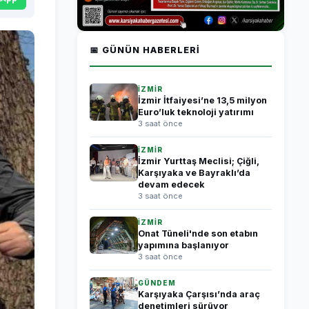
📅 GÜNÜN HABERLERI
İZMİR
İzmir İtfaiyesi’ne 13,5 milyon
Euro’luk teknoloji yatırımı
3 saat önce
İZMİR
İzmir Yurttaş Meclisi; Çiğli,
Karşıyaka ve Bayraklı’da
devam edecek
3 saat önce
İZMİR
Onat Tüneli'nde son etabın
yapımına başlanıyor
3 saat önce
GÜNDEM
Karşıyaka Çarşısı’nda araç
denetimleri sürüyor