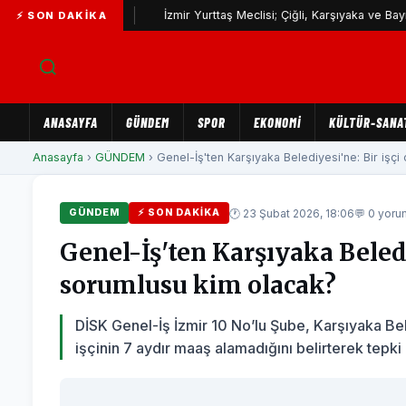
 yatırımı
İzmir Yurttaş Meclisi; Çiğli, Karşıyaka ve Bayraklı’da 
⚡ SON DAKIKA
ANASAYFA
GÜNDEM
SPOR
EKONOMİ
KÜLTÜR-SANA
Anasayfa
›
GÜNDEM
› Genel-İş'ten Karşıyaka Belediyesi'ne: Bir işçi c
🕐 23 Şubat 2026, 18:06
💬 0 yoru
GÜNDEM
⚡ SON DAKIKA
Genel-İş'ten Karşıyaka Beledi
sorumlusu kim olacak?
DİSK Genel-İş İzmir 10 No’lu Şube, Karşıyaka Be
işçinin 7 aydır maaş alamadığını belirterek tepki