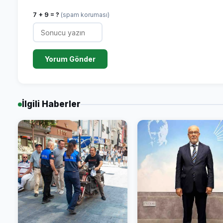
7 + 9 = ?
(spam koruması)
Yorum Gönder
İlgili Haberler