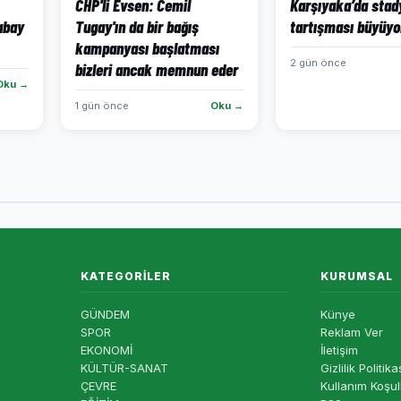
CHP'li Evsen: Cemil
Karşıyaka’da sta
abay
Tugay'ın da bir bağış
tartışması büyüyor
kampanyası başlatması
2 gün önce
bizleri ancak memnun eder
Oku →
1 gün önce
Oku →
KATEGORILER
KURUMSAL
GÜNDEM
Künye
SPOR
Reklam Ver
EKONOMİ
İletişim
KÜLTÜR-SANAT
Gizlilik Politika
ÇEVRE
Kullanım Koşul