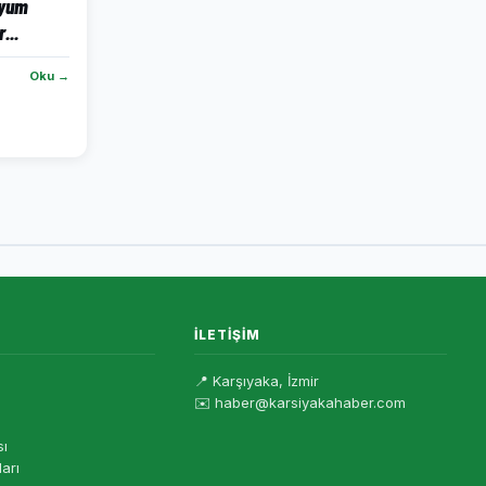
dyum
...
Oku →
İLETIŞIM
📍 Karşıyaka, İzmir
✉️ haber@karsiyakahaber.com
sı
ları