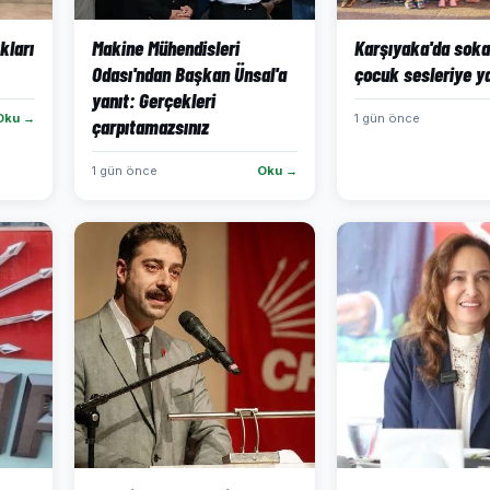
kları
Makine Mühendisleri
Karşıyaka'da soka
Odası'ndan Başkan Ünsal'a
çocuk sesleriye y
yanıt: Gerçekleri
Oku →
1 gün önce
çarpıtamazsınız
1 gün önce
Oku →