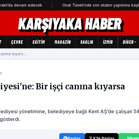
devam edecek
Onat Tüneli'nde son etabın yapımına başlanıyor
KARŞIYAKA HABER
T
ÇEVRE
EĞİTİM
MAGAZİN
SAĞLIK
İZMİR
DIĞER
anına kıyars...
m
yesi'ne: Bir işçi canına kıyarsa
lediyesi yönetimine, belediyeye bağlı Kent AŞ’de çalışan 5
 gösterdi.
Paylaş
X'te Paylaş
What