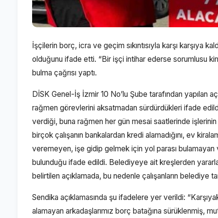
İşçilerin borç, icra ve geçim sıkıntısıyla karşı karşıya k
olduğunu ifade etti. “Bir işçi intihar ederse sorumlusu
bulma çağrısı yaptı.
DİSK Genel-İş İzmir 10 No’lu Şube tarafından yapılan açı
rağmen görevlerini aksatmadan sürdürdükleri ifade edild
verdiği, buna rağmen her gün mesai saatlerinde işlerini
birçok çalışanın bankalardan kredi alamadığını, ev kiralam
veremeyen, işe gidip gelmek için yol parası bulamayan ve
bulunduğu ifade edildi. Belediyeye ait kreşlerden yararla
belirtilen açıklamada, bu nedenle çalışanların belediye tar
Sendika açıklamasında şu ifadelere yer verildi: “Karşıy
alamayan arkadaşlarımız borç batağına sürüklenmiş, mutf