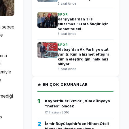
3 saat önce
SPOR
Karşıyaka'dan TFF
çıkarması: Erol Söngür için
ya sebep
adalet talebi
3 saat önce
re
SPOR
Alabay'dan Ak Parti'ye stat
yanıtı: Kimin hizmet ettiğini
rına
kimin eleştirdiğini halkımız
i
biliyor
3 saat önce
eniyle
k
🔥 EN ÇOK OKUNANLAR
emediği
1
Kaybettikleri kızları, tüm dünyaya
‘’nefes’’ olacak
01 Haziran 2016
aş
2
İzmir Büyükşehir'den Hilton Oteli
binası hakkında açıklama