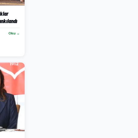
klar
ankılandı
Oku →