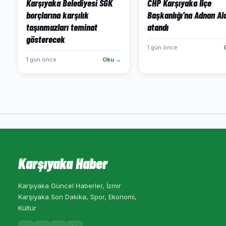
Karşıyaka Belediyesi SGK
CHP Karşıyaka İlçe
borçlarına karşılık
Başkanlığı'na Adnan Al
taşınmazları teminat
atandı
gösterecek
1 gün önce
1 gün önce
Oku →
Karşıyaka Haber
Karşıyaka Güncel Haberler, İzmir
Karşıyaka Son Dakika, Spor, Ekonomi,
Kültür