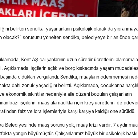
aldığını belirten sendika, yaşananların psikolojik olarak da yıpranma
 kim olacak?” sorusunu yönelten sendika, belediyeye bir an önce ça
klamada, Kent AŞ çalışanlarının uzun süredir ücretlerini alamamala
i. Açıklamada, işçilerin açlık ve borç kıskacında yaşam mücadeles
n başında oldukları vurgulandı. Sendika, maaşların ödenmemesi ned
akta dahi zorluk yaşadığını belirtti. Açıklamada, çocuklarına harçlı
 ekonomik sıkıntılar nedeniyle aile düzeni bozulan çalışanların
nan bazı işçilerin, maaş alamadıkları için kreş ücretlerini de ödey
afından faiz ve icra işlemleriyle karşı karşıya kaldığı öne sürüldü.
aka Belediyesi’nde maaş sorunu yok, maaş krizi vardır. 7 aydır ma
akta yangın büyümüştür. Çalışanlarımız büyük bir psikolojik baskı