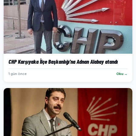
CHP Karşıyaka İlçe Başkanlığı'na Adnan Alabay atandı
1 gün önce
Oku →