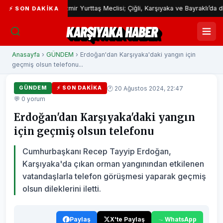
İzmir Yurttaş Meclisi; Çiğli, Karşıyaka ve Bayraklı’da devam edec
⚡ SON DAKIKA
KARŞIYAKA HABER
Anasayfa
›
GÜNDEM
› Erdoğan'dan Karşıyaka'daki yangın için
geçmiş olsun telefonu...
🕐 20 Ağustos 2024, 22:47
GÜNDEM
⚡ SON DAKIKA
💬 0 yorum
Erdoğan'dan Karşıyaka'daki yangın
için geçmiş olsun telefonu
Cumhurbaşkanı Recep Tayyip Erdoğan,
Karşıyaka'da çıkan orman yangınından etkilenen
vatandaşlarla telefon görüşmesi yaparak geçmiş
olsun dileklerini iletti.
Paylaş
X'te Paylaş
WhatsApp