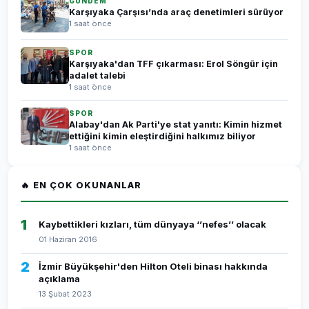
GÜNDEM
Karşıyaka Çarşısı’nda araç denetimleri sürüyor
1 saat önce
SPOR
Karşıyaka'dan TFF çıkarması: Erol Söngür için
adalet talebi
1 saat önce
SPOR
Alabay'dan Ak Parti'ye stat yanıtı: Kimin hizmet
ettiğini kimin eleştirdiğini halkımız biliyor
1 saat önce
🔥 EN ÇOK OKUNANLAR
1
Kaybettikleri kızları, tüm dünyaya ‘’nefes’’ olacak
01 Haziran 2016
2
İzmir Büyükşehir'den Hilton Oteli binası hakkında
açıklama
13 Şubat 2023