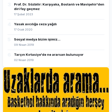
3
Prof. Dr. Sözbilir: Karşıyaka, Bostanlı ve Mavişehir'den
diri fay geçmez
17 Şubat 2023
4
Yasak avcılığa ceza yağdı
17 Ocak 2020
5
Sosyal medya bizim işimiz...
09 Nisan 2019
6
Tarçın Kırtasiye'de ne ararsan bulunuyor
02 Nisan 2019