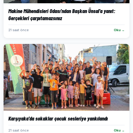
Makine Mühendisleri Odası'ndan Başkan Ünsal'a yanıt:
Gerçekleri çarpıtamazsınız
21 saat önce
Oku →
Karşıyaka'da sokaklar çocuk sesleriye yankılandı
21 saat önce
Oku →