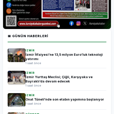
📅 GÜNÜN HABERLERI
İZMİR
İzmir İtfaiyesi’ne 13,5 milyon Euro’luk teknoloji
yatırımı
1 saat önce
İZMİR
İzmir Yurttaş Meclisi; Çiğli, Karşıyaka ve
Bayraklı’da devam edecek
1 saat önce
İZMİR
Onat Tüneli'nde son etabın yapımına başlanıyor
1 saat önce