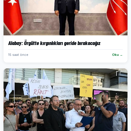
Alabay: Örgütte kırgınlıkları geride bırakacağız
15 saat önce
Oku →