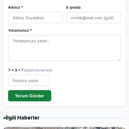
Adınız *
E-posta
Yorumunuz *
7 + 3 = ?
(spam koruması)
Yorum Gönder
İlgili Haberler