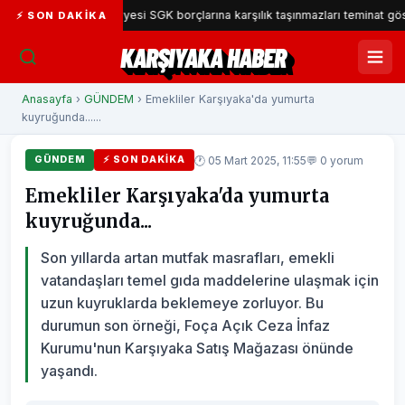
ıyaka Belediyesi SGK borçlarına karşılık taşınmazları teminat gösterecek
⚡ SON DAKIKA
KARŞIYAKA HABER
Anasayfa
›
GÜNDEM
› Emekliler Karşıyaka'da yumurta
kuyruğunda......
🕐 05 Mart 2025, 11:55
💬 0 yorum
GÜNDEM
⚡ SON DAKIKA
Emekliler Karşıyaka'da yumurta
kuyruğunda...
Son yıllarda artan mutfak masrafları, emekli
vatandaşları temel gıda maddelerine ulaşmak için
uzun kuyruklarda beklemeye zorluyor. Bu
durumun son örneği, Foça Açık Ceza İnfaz
Kurumu'nun Karşıyaka Satış Mağazası önünde
yaşandı.