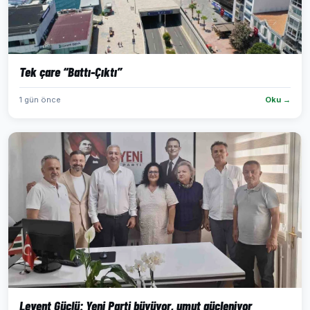
Tek çare “Battı-Çıktı”
1 gün önce
Oku →
Levent Güçlü: Yeni Parti büyüyor, umut güçleniyor