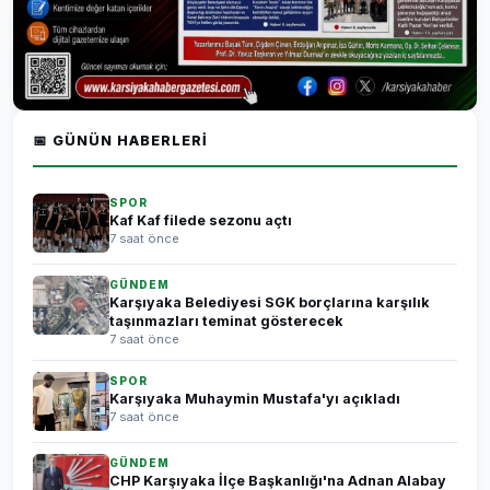
📅 GÜNÜN HABERLERI
SPOR
Kaf Kaf filede sezonu açtı
7 saat önce
GÜNDEM
Karşıyaka Belediyesi SGK borçlarına karşılık
taşınmazları teminat gösterecek
7 saat önce
SPOR
Karşıyaka Muhaymin Mustafa'yı açıkladı
7 saat önce
GÜNDEM
CHP Karşıyaka İlçe Başkanlığı'na Adnan Alabay