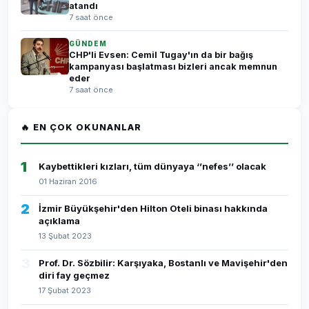
atandı
7 saat önce
GÜNDEM
CHP'li Evsen: Cemil Tugay'ın da bir bağış
kampanyası başlatması bizleri ancak memnun
eder
7 saat önce
🔥 EN ÇOK OKUNANLAR
1
Kaybettikleri kızları, tüm dünyaya ‘’nefes’’ olacak
01 Haziran 2016
2
İzmir Büyükşehir'den Hilton Oteli binası hakkında
açıklama
13 Şubat 2023
3
Prof. Dr. Sözbilir: Karşıyaka, Bostanlı ve Mavişehir'den
diri fay geçmez
17 Şubat 2023