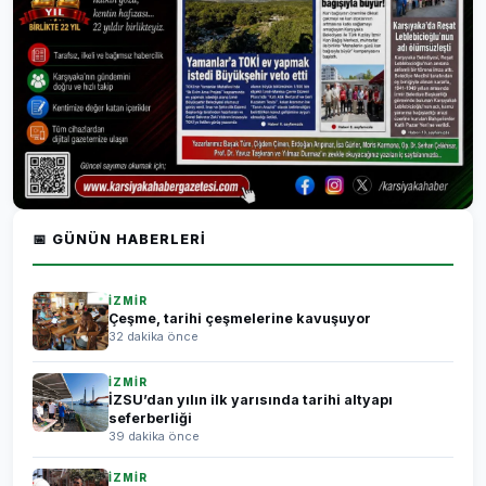
📅 GÜNÜN HABERLERI
İZMİR
Çeşme, tarihi çeşmelerine kavuşuyor
32 dakika önce
İZMİR
İZSU’dan yılın ilk yarısında tarihi altyapı
seferberliği
39 dakika önce
İZMİR