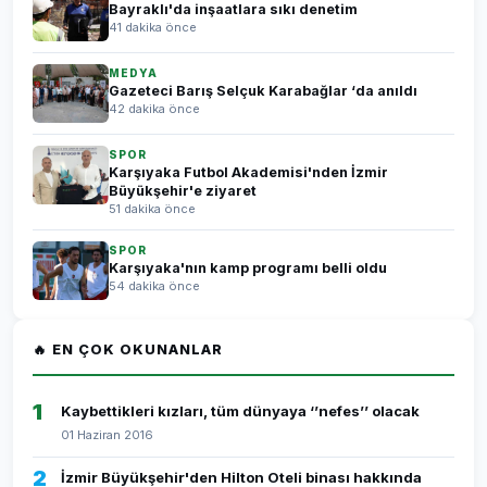
Bayraklı'da inşaatlara sıkı denetim
41 dakika önce
MEDYA
Gazeteci Barış Selçuk Karabağlar ‘da anıldı
42 dakika önce
SPOR
Karşıyaka Futbol Akademisi'nden İzmir
Büyükşehir'e ziyaret
51 dakika önce
SPOR
Karşıyaka'nın kamp programı belli oldu
54 dakika önce
🔥 EN ÇOK OKUNANLAR
1
Kaybettikleri kızları, tüm dünyaya ‘’nefes’’ olacak
01 Haziran 2016
2
İzmir Büyükşehir'den Hilton Oteli binası hakkında