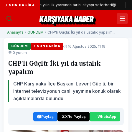
İZSU’dan yılın ilk yarısında tarihi altyapı seferberliği
Gazetec
⚡ SON DAKIKA
KARŞIYAKA HABER
Anasayfa
›
GÜNDEM
› CHP'li Güçlü: İki yıl da ustalık yapalım...
🕐 16 Ağustos 2025, 11:19
GÜNDEM
⚡ SON DAKIKA
💬 0 yorum
CHP'li Güçlü: İki yıl da ustalık
yapalım
CHP Karşıyaka İlçe Başkanı Levent Güçlü, bir
internet televizyonun canlı yayınına konuk olarak
açıklamalarda bulundu.
Paylaş
X'te Paylaş
WhatsApp