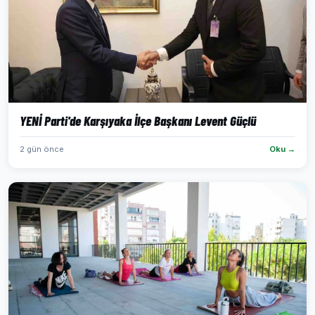
YENİ Parti'de Karşıyaka İlçe Başkanı Levent Güçlü
2 gün önce
Oku →