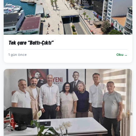
Tek çare “Battı-Çıktı”
1 gün önce
Oku →