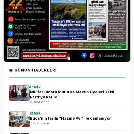
📅 GÜNÜN HABERLERI
İZMİR
Nilüfer Çınarlı Mutlu ve Meclis Üyeleri YENİ
Parti'ye katıldı
6 saat önce
İZMİR
Buca’nın tarihi "Hazine Avı" ile canlanıyor
7 saat önce