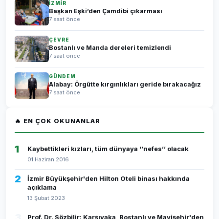
İZMİR
Başkan Eşki’den Çamdibi çıkarması
7 saat önce
ÇEVRE
Bostanlı ve Manda dereleri temizlendi
7 saat önce
GÜNDEM
Alabay: Örgütte kırgınlıkları geride bırakacağız
7 saat önce
🔥 EN ÇOK OKUNANLAR
1
Kaybettikleri kızları, tüm dünyaya ‘’nefes’’ olacak
01 Haziran 2016
2
İzmir Büyükşehir'den Hilton Oteli binası hakkında
açıklama
13 Şubat 2023
3
Prof. Dr. Sözbilir: Karşıyaka, Bostanlı ve Mavişehir'den