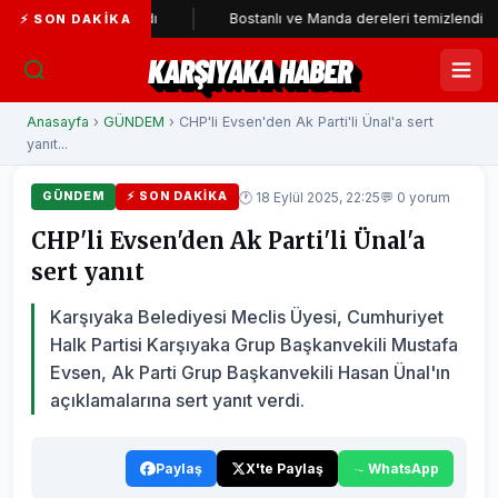
rti'ye katıldı
Bostanlı ve Manda dereleri temizlendi
Al
⚡ SON DAKIKA
KARŞIYAKA HABER
Anasayfa
›
GÜNDEM
› CHP'li Evsen'den Ak Parti'li Ünal'a sert
yanıt...
🕐 18 Eylül 2025, 22:25
💬 0 yorum
GÜNDEM
⚡ SON DAKIKA
CHP'li Evsen'den Ak Parti'li Ünal'a
sert yanıt
Karşıyaka Belediyesi Meclis Üyesi, Cumhuriyet
Halk Partisi Karşıyaka Grup Başkanvekili Mustafa
Evsen, Ak Parti Grup Başkanvekili Hasan Ünal'ın
açıklamalarına sert yanıt verdi.
Paylaş
X'te Paylaş
WhatsApp