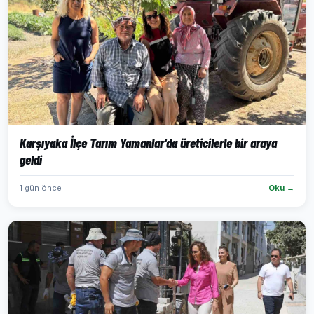
Karşıyaka İlçe Tarım Yamanlar'da üreticilerle bir araya
geldi
1 gün önce
Oku →