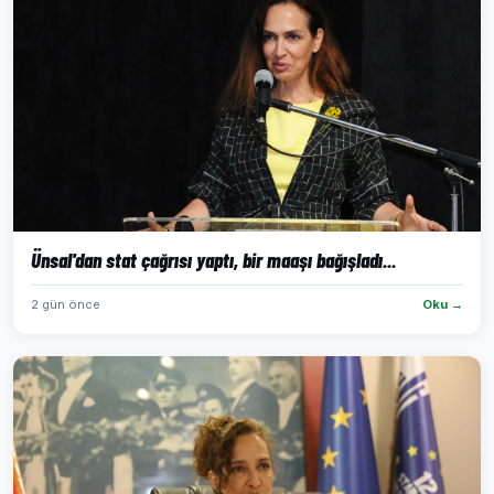
Ünsal'dan stat çağrısı yaptı, bir maaşı bağışladı...
2 gün önce
Oku →