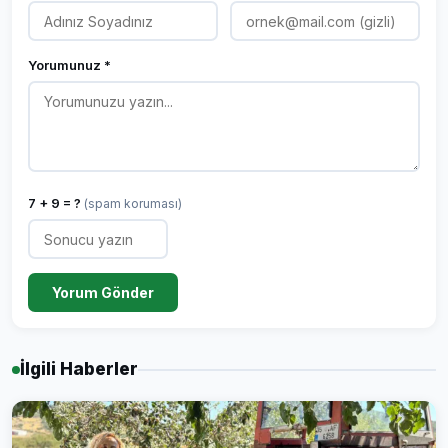
Yorumunuz *
7 + 9 = ?
(spam koruması)
Yorum Gönder
İlgili Haberler