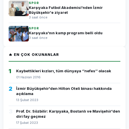
SPOR
Karşıyaka Futbol Akademisi'nden İzmir
Büyükşehir'e ziyaret
3 saat önce
SPOR
Karşıyaka'nın kamp programı belli oldu
3 saat önce
🔥 EN ÇOK OKUNANLAR
1
Kaybettikleri kızları, tüm dünyaya ‘’nefes’’ olacak
01 Haziran 2016
2
İzmir Büyükşehir'den Hilton Oteli binası hakkında
açıklama
13 Şubat 2023
3
Prof. Dr. Sözbilir: Karşıyaka, Bostanlı ve Mavişehir'den
diri fay geçmez
17 Şubat 2023