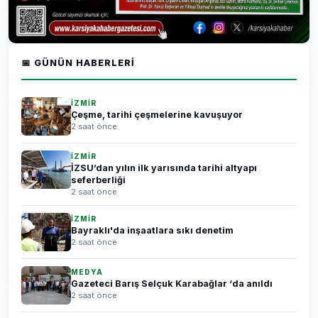
📅 GÜNÜN HABERLERI
İZMİR
Çeşme, tarihi çeşmelerine kavuşuyor
2 saat önce
İZMİR
İZSU’dan yılın ilk yarısında tarihi altyapı
seferberliği
2 saat önce
İZMİR
Bayraklı'da inşaatlara sıkı denetim
2 saat önce
MEDYA
Gazeteci Barış Selçuk Karabağlar ‘da anıldı
2 saat önce