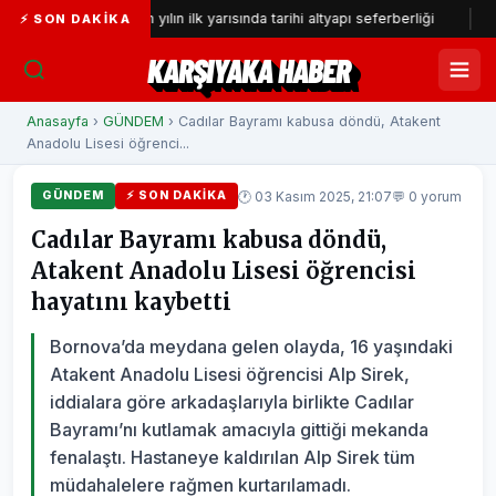
İZSU’dan yılın ilk yarısında tarihi altyapı seferberliği
Gazeteci
⚡ SON DAKIKA
KARŞIYAKA HABER
Anasayfa
›
GÜNDEM
› Cadılar Bayramı kabusa döndü, Atakent
Anadolu Lisesi öğrenci...
🕐 03 Kasım 2025, 21:07
💬 0 yorum
GÜNDEM
⚡ SON DAKIKA
Cadılar Bayramı kabusa döndü,
Atakent Anadolu Lisesi öğrencisi
hayatını kaybetti
Bornova’da meydana gelen olayda, 16 yaşındaki
Atakent Anadolu Lisesi öğrencisi Alp Sirek,
iddialara göre arkadaşlarıyla birlikte Cadılar
Bayramı’nı kutlamak amacıyla gittiği mekanda
fenalaştı. Hastaneye kaldırılan Alp Sirek tüm
müdahalelere rağmen kurtarılamadı.