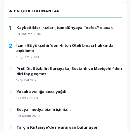
🔥 EN ÇOK OKUNANLAR
1
Kaybettikleri kızları, tüm dünyaya ‘’nefes’’ olacak
01 Haziran 2016
2
İzmir Büyükşehir'den Hilton Oteli binası hakkında
açıklama
13 Şubat 2023
3
Prof. Dr. Sözbilir: Karşıyaka, Bostanlı ve Mavişehir'den
diri fay geçmez
17 Şubat 2023
4
Yasak avcılığa ceza yağdı
17 Ocak 2020
5
Sosyal medya bizim işimiz...
09 Nisan 2019
6
Tarçın Kırtasiye'de ne ararsan bulunuyor