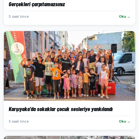
Gerçekleri çarpıtamazsınız
5 saat önce
Oku →
Karşıyaka'da sokaklar çocuk sesleriye yankılandı
5 saat önce
Oku →