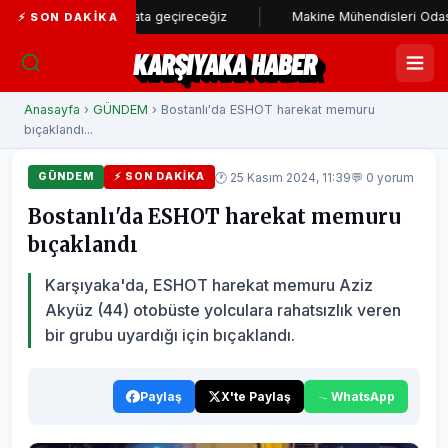
am stadı hayata geçireceğiz
Makine Mühendisleri Odası'ndan Başk
⚡ SON DAKIKA
KARŞIYAKA HABER
Anasayfa
›
GÜNDEM
› Bostanlı'da ESHOT harekat memuru
bıçaklandı...
🕐 25 Kasım 2024, 11:39
💬 0 yorum
GÜNDEM
⚡ SON DAKIKA
Bostanlı'da ESHOT harekat memuru
bıçaklandı
Karşıyaka'da, ESHOT harekat memuru Aziz
Akyüz (44) otobüste yolculara rahatsızlık veren
bir grubu uyardığı için bıçaklandı.
Paylaş
X'te Paylaş
WhatsApp