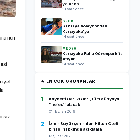
yolunda
13 saat önce
SPOR
Sakarya Voleybol'dan
Karşıyaka'ya
14 saat önce
unu’nun
MEDYA
Karşıyaka Ruhu Güvenpark’ta
Atıyor
yesi
14 saat önce
niyet
🔥 EN ÇOK OKUNANLAR
du.
1
Kaybettikleri kızları, tüm dünyaya
‘’nefes’’ olacak
01 Haziran 2016
insiz
2
İzmir Büyükşehir'den Hilton Oteli
binası hakkında açıklama
13 Şubat 2023