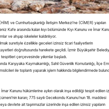
 (HİM) ve Cumhurbaşkanlığı İletişim Merkezi’ne (CİMER) yapılan
 Deniz Kafe arasında kalan kıyı bölümünde Kıyı Kanunu ve İmar Kan
rmlar ve ahşap iskeleler kaldırılıyor.
 suretiyle özellikle geceleri izinsiz ticari faaliyetlerin
ayetleri doğrultusunda harekete geçildi. İzmir Büyükşehir Beledi
 tespitleri çerçevesinde yıkımlar başladı.
mında Karşıyaka Kaymakamlığı, Sahil Güvenlik Komutanlığı, İlçe Em
emsilcileri ile toplantı yaparak işlem hakkında bilgilendirmede bulun
ı İmar Kanunu hükümlerine aykırı olarak inşa edildiği tespit edilen iz
ncümeni’nin kararı; 775 sayılı Gecekondu Kanunu’nun 18. maddesi
eya devlete ait taşınmazlar üzerinde inşa edilen izinsiz yapıların