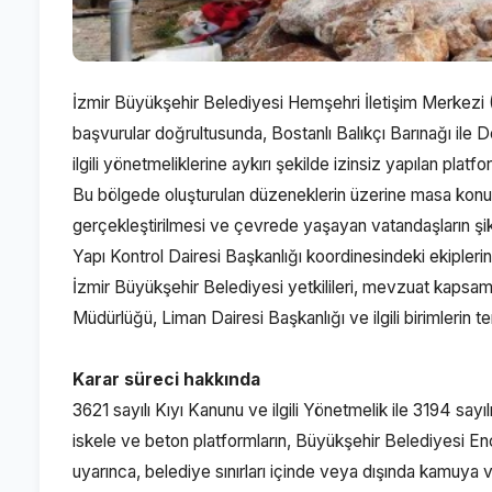
İzmir Büyükşehir Belediyesi Hemşehri İletişim Merkezi
başvurular doğrultusunda, Bostanlı Balıkçı Barınağı ile
ilgili yönetmeliklerine aykırı şekilde izinsiz yapılan platfo
Bu bölgede oluşturulan düzeneklerin üzerine masa konulmak
gerçekleştirilmesi ve çevrede yaşayan vatandaşların şik
Yapı Kontrol Dairesi Başkanlığı koordinesindeki ekiplerin
İzmir Büyükşehir Belediyesi yetkilileri, mevzuat kapsa
Müdürlüğü, Liman Dairesi Başkanlığı ve ilgili birimlerin t
Karar süreci hakkında
3621 sayılı Kıyı Kanunu ve ilgili Yönetmelik ile 3194 sayıl
iskele ve beton platformların, Büyükşehir Belediyesi E
uyarınca, belediye sınırları içinde veya dışında kamuya v