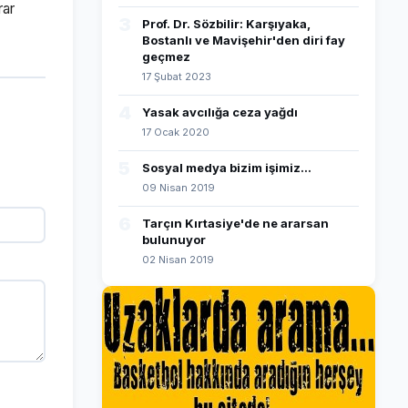
rar
3
Prof. Dr. Sözbilir: Karşıyaka,
Bostanlı ve Mavişehir'den diri fay
geçmez
17 Şubat 2023
4
Yasak avcılığa ceza yağdı
17 Ocak 2020
5
Sosyal medya bizim işimiz...
09 Nisan 2019
6
Tarçın Kırtasiye'de ne ararsan
bulunuyor
02 Nisan 2019