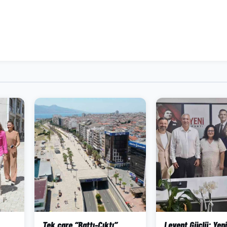
Tek çare “Battı-Çıktı”
Levent Güçlü: Yeni