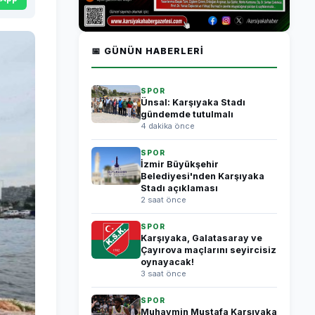
📅 GÜNÜN HABERLERI
SPOR
Ünsal: Karşıyaka Stadı
gündemde tutulmalı
4 dakika önce
SPOR
İzmir Büyükşehir
Belediyesi'nden Karşıyaka
Stadı açıklaması
2 saat önce
SPOR
Karşıyaka, Galatasaray ve
Çayırova maçlarını seyircisiz
oynayacak!
3 saat önce
SPOR
Muhaymin Mustafa Karşıyaka