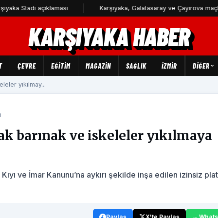
tadı açıklaması
Karşıyaka, Galatasaray ve Çayırova maçlarını se
KARŞIYAKA HABER
T
ÇEVRE
EĞİTİM
MAGAZİN
SAĞLIK
İZMİR
DIĞER
eler yıkılmay...
m
ak barınak ve iskeleler yıkılmaya
Kıyı ve İmar Kanunu’na aykırı şekilde inşa edilen izinsiz pla
Paylaş
X'te Paylaş
What