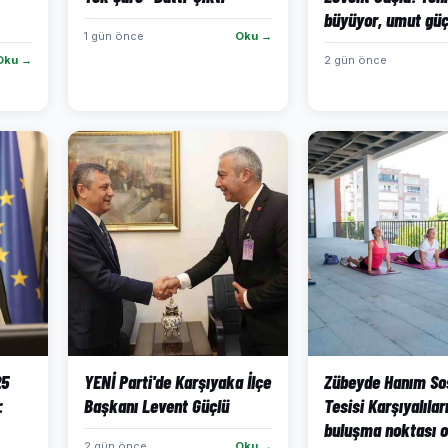
büyüyor, umut güç
1 gün önce
Oku →
Oku →
2 gün önce
25
YENİ Parti'de Karşıyaka İlçe
Zübeyde Hanım So
:
Başkanı Levent Güçlü
Tesisi Karşıyalılar
buluşma noktası o
2 gün önce
Oku →