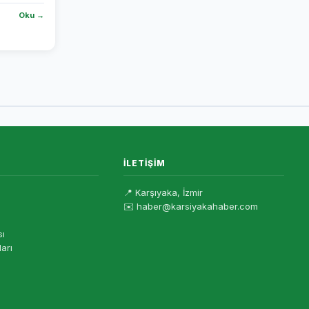
Oku →
İLETIŞIM
📍 Karşıyaka, İzmir
✉️ haber@karsiyakahaber.com
sı
ları