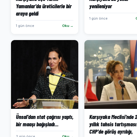
Yamanlar'da üreticilerle bir
yenileniyor
araya geldi
1 gün önce
1 gün önce
Oku →
Ünsal'dan stat çağrısı yaptı,
Karşıyaka Meclisi'nde 
bir maaşı bağışladı...
yıllık tahsis tartışması
CHP'de görüş ayrılığı,
2 gün önce
Oku →