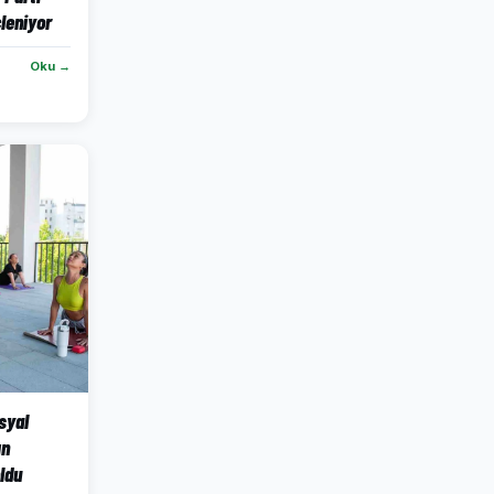
leniyor
Oku →
syal
ın
ldu