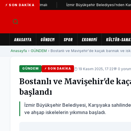
 gündemde tutulmalı
İzmir Büyükşehir Belediyesi'nden Karşıyaka S
⚡ SON DAKIKA
ANASAYFA
GÜNDEM
SPOR
EKONOMİ
KÜLTÜR-SANA
Anasayfa
›
GÜNDEM
› Bostanlı ve Mavişehir'de kaçak barınak ve iskel
🕐 19 Kasım 2025, 17:22
💬 0 yoru
GÜNDEM
⚡ SON DAKIKA
Bostanlı ve Mavişehir'de kaç
başlandı
İzmir Büyükşehir Belediyesi, Karşıyaka sahilinde 
ve ahşap iskelelerin yıkımına başladı.