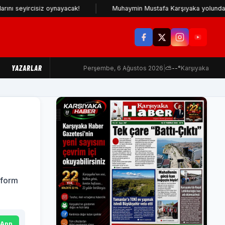
yircisiz oynayacak!
Muhaymin Mustafa Karşıyaka yolunda
YAZARLAR
Perşembe, 6 Ağustos 2026
|
⛅
--°
Karşıyaka
tform
sApp