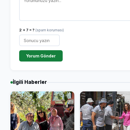
2 + 7 = ?
(spam koruması)
Yorum Gönder
İlgili Haberler