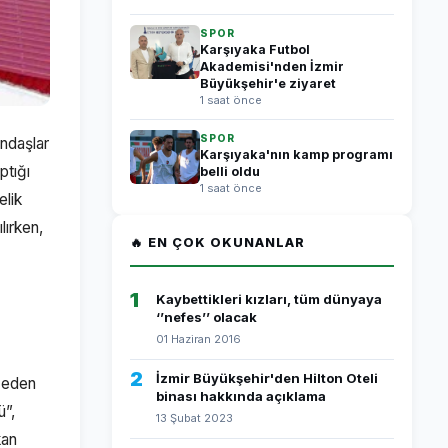
SPOR
Karşıyaka Futbol
Akademisi'nden İzmir
Büyükşehir'e ziyaret
1 saat önce
SPOR
andaşlar
Karşıyaka'nın kamp programı
ptığı
belli oldu
1 saat önce
elik
lırken,
🔥 EN ÇOK OKUNANLAR
1
Kaybettikleri kızları, tüm dünyaya
‘’nefes’’ olacak
01 Haziran 2016
2
İzmir Büyükşehir'den Hilton Oteli
t eden
binası hakkında açıklama
ü”,
13 Şubat 2023
kan