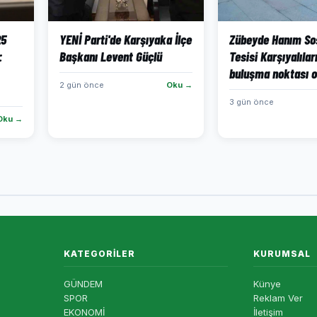
25
YENİ Parti'de Karşıyaka İlçe
Zübeyde Hanım So
:
Başkanı Levent Güçlü
Tesisi Karşıyalılar
buluşma noktası o
2 gün önce
Oku →
3 gün önce
Oku →
KATEGORILER
KURUMSAL
GÜNDEM
Künye
SPOR
Reklam Ver
EKONOMİ
İletişim