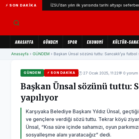
vuşuyor
İZSU’dan yılın ilk yarısında tarihi altyapı seferberliği
⚡ SON DAKIKA
ANASAYFA
GÜNDEM
SPOR
EKONOMİ
KÜLTÜR-SANA
Anasayfa
›
GÜNDEM
› Başkan Ünsal sözünü tuttu: Sancaklı’ya futbol 
🕐 27 Ocak 2025, 11:22
💬 0 yorum
GÜNDEM
⚡ SON DAKIKA
Başkan Ünsal sözünü tuttu: S
yapılıyor
Karşıyaka Belediye Başkanı Yıldız Ünsal, geçtiği
ve gençlere verdiği sözü tuttu. Tekrar köyü ziya
Ünsal, “Kısa süre içinde sahamızı, oyun parkımızı
sosyalleşme alanı yaratacağız” dedi.