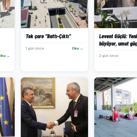
Tek çare “Battı-Çıktı”
Levent Güçlü: Yeni
büyüyor, umut güç
1 gün önce
Oku →
Oku →
2 gün önce