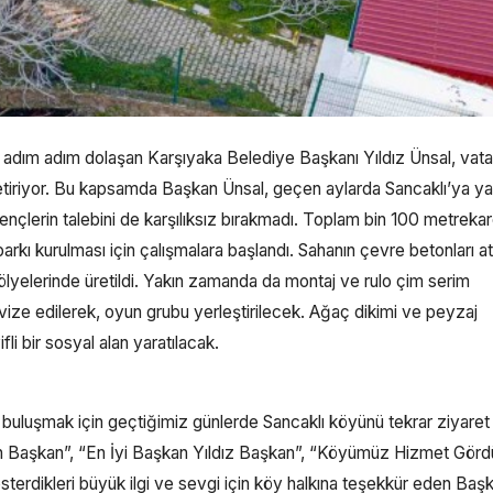
eyi adım adım dolaşan Karşıyaka Belediye Başkanı Yıldız Ünsal, vat
e getiriyor. Bu kapsamda Başkan Ünsal, geçen aylarda Sancaklı’ya ya
ençlerin talebini de karşılıksız bırakmadı. Toplam bin 100 metrekar
arkı kurulması için çalışmalara başlandı. Sahanın çevre betonları atı
yelerinde üretildi. Yakın zamanda da montaj ve rulo çim serim
vize edilerek, oyun grubu yerleştirilecek. Ağaç dikimi ve peyzaj
i bir sosyal alan yaratılacak.
buluşmak için geçtiğimiz günlerde Sancaklı köyünü tekrar ziyare
n Başkan”, “En İyi Başkan Yıldız Başkan”, “Köyümüz Hizmet Görd
österdikleri büyük ilgi ve sevgi için köy halkına teşekkür eden Baş