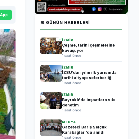
sApp
📅 GÜNÜN HABERLERI
İZMİR
Çeşme, tarihi çeşmelerine
kavuşuyor
1 saat önce
İZMİR
İZSU’dan yılın ilk yarısında
tarihi altyapı seferberliği
1 saat önce
İZMİR
Bayraklı'da inşaatlara sıkı
denetim
1 saat önce
MEDYA
Gazeteci Barış Selçuk
Karabağlar ‘da anıldı
1 saat önce