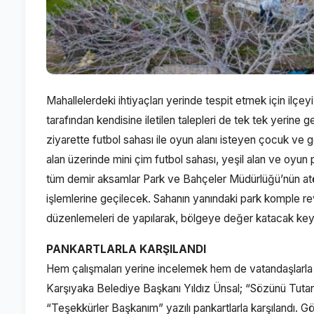
Mahallelerdeki ihtiyaçları yerinde tespit etmek için ilç
tarafından kendisine iletilen talepleri de tek tek yerin
ziyarette futbol sahası ile oyun alanı isteyen çocuk ve g
alan üzerinde mini çim futbol sahası, yeşil alan ve oyun p
tüm demir aksamlar Park ve Bahçeler Müdürlüğü’nün atöl
işlemlerine geçilecek. Sahanın yanındaki park komple re
düzenlemeleri de yapılarak, bölgeye değer katacak keyifl
PANKARTLARLA KARŞILANDI
Hem çalışmaları yerine incelemek hem de vatandaşlarla 
Karşıyaka Belediye Başkanı Yıldız Ünsal; “Sözünü Tuta
“Teşekkürler Başkanım” yazılı pankartlarla karşılandı. G