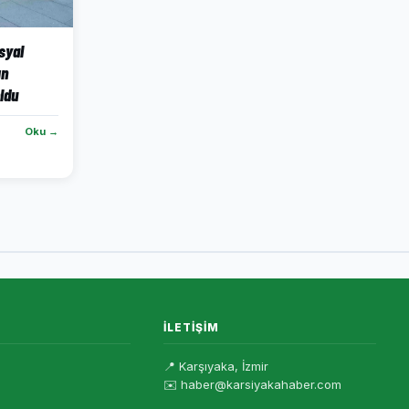
syal
ın
ldu
Oku →
İLETIŞIM
📍 Karşıyaka, İzmir
✉️ haber@karsiyakahaber.com