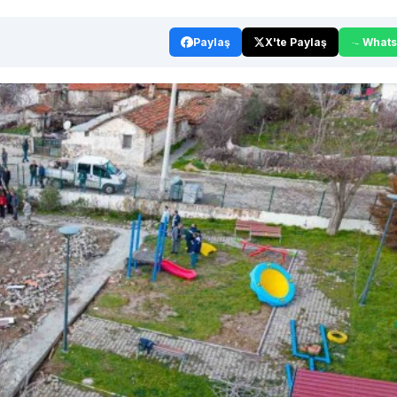
Paylaş
X'te Paylaş
What