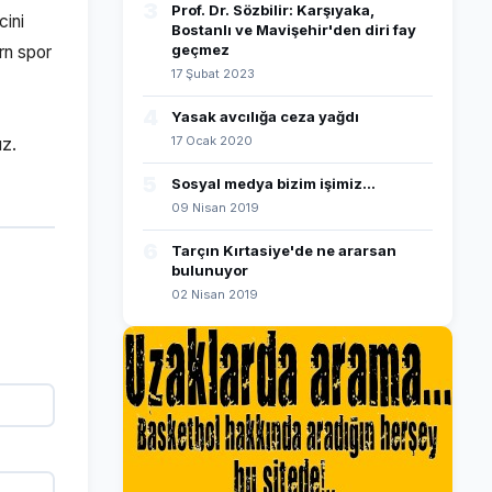
3
Prof. Dr. Sözbilir: Karşıyaka,
cini
Bostanlı ve Mavişehir'den diri fay
geçmez
rn spor
17 Şubat 2023
4
Yasak avcılığa ceza yağdı
17 Ocak 2020
uz.
5
Sosyal medya bizim işimiz...
09 Nisan 2019
6
Tarçın Kırtasiye'de ne ararsan
bulunuyor
02 Nisan 2019