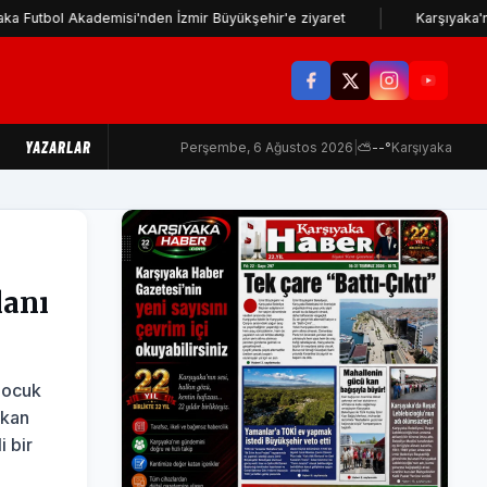
l Akademisi'nden İzmir Büyükşehir'e ziyaret
Karşıyaka'nın kamp p
YAZARLAR
Perşembe, 6 Ağustos 2026
|
⛅
--°
Karşıyaka
lanı
 çocuk
şkan
i bir