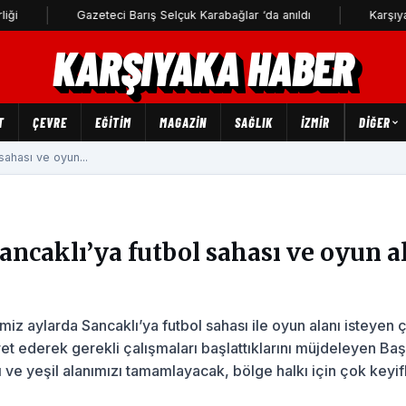
Gazeteci Barış Selçuk Karabağlar ‘da anıldı
Karşıyaka Futbo
KARŞIYAKA HABER
T
ÇEVRE
EĞİTİM
MAGAZİN
SAĞLIK
İZMİR
DIĞER
sahası ve oyun...
ancaklı’ya futbol sahası ve oyun a
miz aylarda Sancaklı’ya futbol sahası ile oyun alanı isteyen
ret ederek gerekli çalışmaları başlattıklarını müjdeleyen Ba
 ve yeşil alanımızı tamamlayacak, bölge halkı için çok keyifl