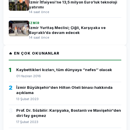
İzmir İtfaiyesi’ne 13,5 milyon Euro’luk teknoloji
yatırımı
14 saat önce
İZMİR
İzmir Yurttaş Meclisi; Çiğli, Karşıyaka ve
Bayraklı’da devam edecek
14 saat önce
🔥 EN ÇOK OKUNANLAR
1
Kaybettikleri kızları, tüm dünyaya ‘’nefes’’ olacak
01 Haziran 2016
2
İzmir Büyükşehir'den Hilton Oteli binası hakkında
açıklama
13 Şubat 2023
3
Prof. Dr. Sözbilir: Karşıyaka, Bostanlı ve Mavişehir'den
diri fay geçmez
17 Şubat 2023