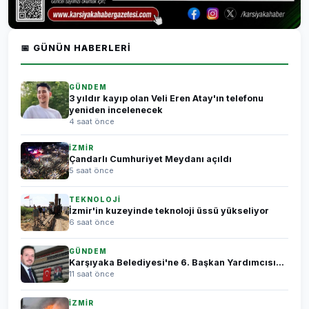
📅 GÜNÜN HABERLERI
GÜNDEM
3 yıldır kayıp olan Veli Eren Atay'ın telefonu
yeniden incelenecek
4 saat önce
İZMİR
Çandarlı Cumhuriyet Meydanı açıldı
5 saat önce
TEKNOLOJİ
İzmir'in kuzeyinde teknoloji üssü yükseliyor
6 saat önce
GÜNDEM
Karşıyaka Belediyesi'ne 6. Başkan Yardımcısı...
11 saat önce
İZMİR