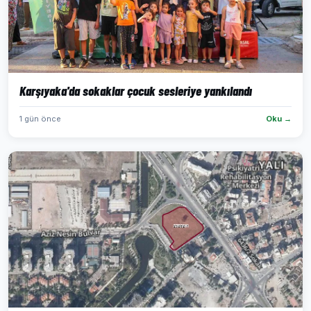
Karşıyaka'da sokaklar çocuk sesleriye yankılandı
1 gün önce
Oku →