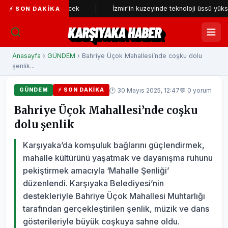
den incelenecek
İzmir'in kuzeyinde teknoloji üssü yükseliyor
⚡ SON DAKIKA
KARŞIYAKA HABER
Anasayfa
›
GÜNDEM
› Bahriye Üçok Mahallesi’nde coşku dolu
şenlik...
🕐 30 Mayıs 2025, 12:47
💬 0 yorum
GÜNDEM
⚡ SON DAKIKA
Bahriye Üçok Mahallesi’nde coşku
dolu şenlik
Karşıyaka’da komşuluk bağlarını güçlendirmek,
mahalle kültürünü yaşatmak ve dayanışma ruhunu
pekiştirmek amacıyla ‘Mahalle Şenliği’
düzenlendi. Karşıyaka Belediyesi’nin
destekleriyle Bahriye Üçok Mahallesi Muhtarlığı
tarafından gerçekleştirilen şenlik, müzik ve dans
gösterileriyle büyük coşkuya sahne oldu.