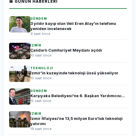
📅 GÜNÜN HABERLERI
GÜNDEM
3 yıldır kayıp olan Veli Eren Atay'ın telefonu
yeniden incelenecek
9 saat önce
İZMİR
Çandarlı Cumhuriyet Meydanı açıldı
10 saat önce
TEKNOLOJİ
İzmir'in kuzeyinde teknoloji üssü yükseliyor
10 saat önce
GÜNDEM
Karşıyaka Belediyesi'ne 6. Başkan Yardımcısı...
15 saat önce
İZMİR
İzmir İtfaiyesi’ne 13,5 milyon Euro’luk teknoloji
yatırımı
19 saat önce