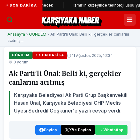
eniden incelenecek
İzmir'in kuzeyinde teknoloji üssü yükseliyor
⚡ SON DAKIKA
KARŞIYAKA HABER
Anasayfa
›
GÜNDEM
› Ak Parti'li Ünal: Belli ki, gerçekler canlarını
acıtmış...
🕐 11 Ağustos 2025, 16:34
GÜNDEM
⚡ SON DAKIKA
💬 0 yorum
Ak Parti'li Ünal: Belli ki, gerçekler
canlarını acıtmış
Karşıyaka Belediyesi Ak Parti Grup Başkanvekili
Hasan Ünal, Karşıyaka Belediyesi CHP Meclis
Üyesi Sedredil Coşkuner'e yazılı cevap verdi.
Paylaş
X'te Paylaş
WhatsApp