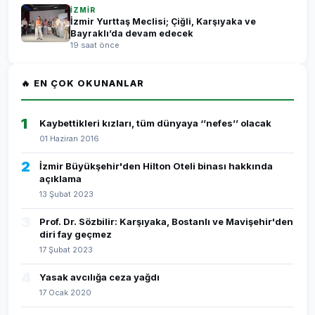
İZMİR
İzmir Yurttaş Meclisi; Çiğli, Karşıyaka ve
Bayraklı’da devam edecek
19 saat önce
🔥 EN ÇOK OKUNANLAR
1
Kaybettikleri kızları, tüm dünyaya ‘’nefes’’ olacak
01 Haziran 2016
2
İzmir Büyükşehir'den Hilton Oteli binası hakkında
açıklama
13 Şubat 2023
3
Prof. Dr. Sözbilir: Karşıyaka, Bostanlı ve Mavişehir'den
diri fay geçmez
17 Şubat 2023
4
Yasak avcılığa ceza yağdı
17 Ocak 2020