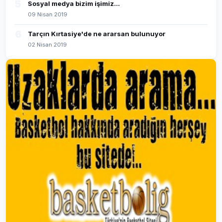
5
Sosyal medya bizim işimiz...
09 Nisan 2019
6
Tarçın Kırtasiye'de ne ararsan bulunuyor
02 Nisan 2019