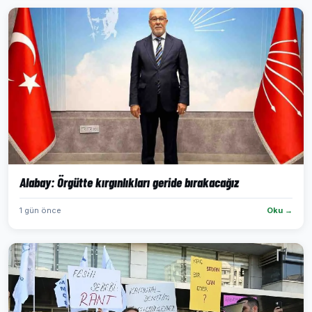
Alabay: Örgütte kırgınlıkları geride bırakacağız
1 gün önce
Oku →