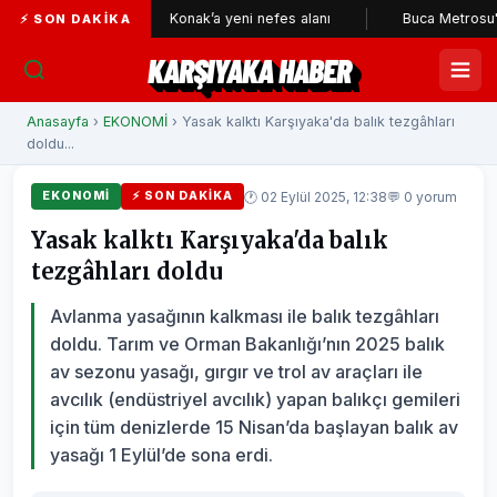
çileri
Konak’a yeni nefes alanı
Buca Metrosu'nda tünell
⚡ SON DAKIKA
KARŞIYAKA HABER
Anasayfa
›
EKONOMİ
› Yasak kalktı Karşıyaka'da balık tezgâhları
doldu...
🕐 02 Eylül 2025, 12:38
💬 0 yorum
EKONOMİ
⚡ SON DAKIKA
Yasak kalktı Karşıyaka'da balık
tezgâhları doldu
Avlanma yasağının kalkması ile balık tezgâhları
doldu. Tarım ve Orman Bakanlığı’nın 2025 balık
av sezonu yasağı, gırgır ve trol av araçları ile
avcılık (endüstriyel avcılık) yapan balıkçı gemileri
için tüm denizlerde 15 Nisan’da başlayan balık av
yasağı 1 Eylül’de sona erdi.