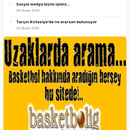
5
Sosyal medya bizim işimiz...
09 Nisan 2019
6
Tarçın Kırtasiye'de ne ararsan bulunuyor
02 Nisan 2019