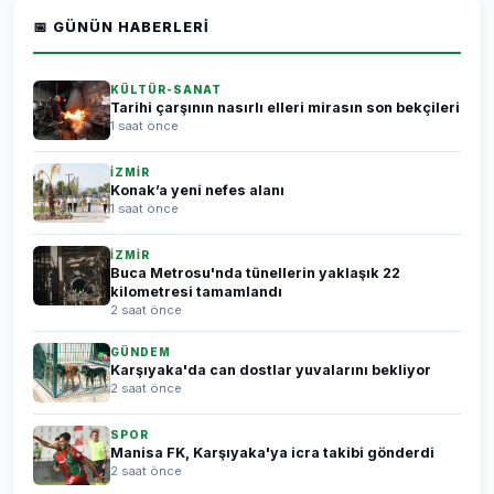
📅 GÜNÜN HABERLERI
KÜLTÜR-SANAT
Tarihi çarşının nasırlı elleri mirasın son bekçileri
1 saat önce
İZMİR
Konak’a yeni nefes alanı
1 saat önce
İZMİR
Buca Metrosu'nda tünellerin yaklaşık 22
kilometresi tamamlandı
2 saat önce
GÜNDEM
Karşıyaka'da can dostlar yuvalarını bekliyor
2 saat önce
SPOR
Manisa FK, Karşıyaka'ya icra takibi gönderdi
2 saat önce