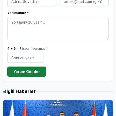
Yorumunuz *
4 + 6 = ?
(spam koruması)
Yorum Gönder
İlgili Haberler