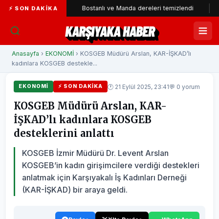
katıldı
Bostanlı ve Manda dereleri temizlendi
Alabay: Ö
⚡ SON DAKIKA
KARŞIYAKA HABER
Anasayfa
›
EKONOMİ
› KOSGEB Müdürü Arslan, KAR-İŞKAD’lı
kadınlara KOSGEB destekle...
🕐 21 Eylül 2025, 23:41
💬 0 yorum
EKONOMİ
⚡ SON DAKIKA
KOSGEB Müdürü Arslan, KAR-
İŞKAD’lı kadınlara KOSGEB
desteklerini anlattı
KOSGEB İzmir Müdürü Dr. Levent Arslan
KOSGEB’in kadın girişimcilere verdiği destekleri
anlatmak için Karşıyakalı İş Kadınları Derneği
(KAR-İŞKAD) bir araya geldi.