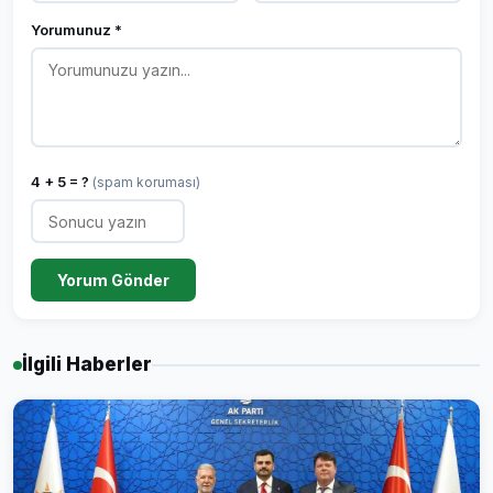
Yorumunuz *
4 + 5 = ?
(spam koruması)
Yorum Gönder
İlgili Haberler