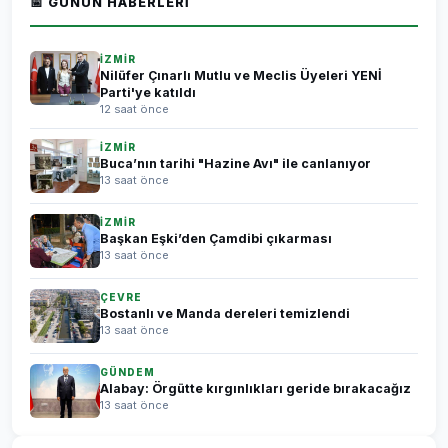
📅 GÜNÜN HABERLERI
İZMİR
Nilüfer Çınarlı Mutlu ve Meclis Üyeleri YENİ
Parti'ye katıldı
12 saat önce
İZMİR
Buca’nın tarihi "Hazine Avı" ile canlanıyor
13 saat önce
İZMİR
Başkan Eşki’den Çamdibi çıkarması
13 saat önce
ÇEVRE
Bostanlı ve Manda dereleri temizlendi
13 saat önce
GÜNDEM
Alabay: Örgütte kırgınlıkları geride bırakacağız
13 saat önce