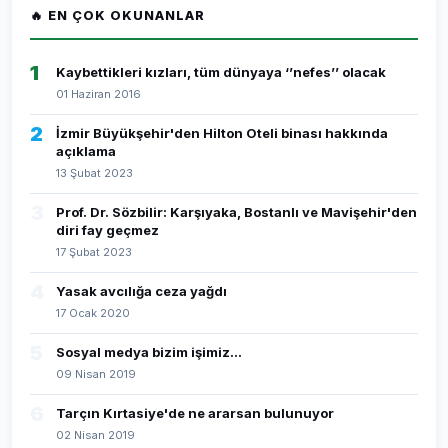
🔥 EN ÇOK OKUNANLAR
1
Kaybettikleri kızları, tüm dünyaya ‘’nefes’’ olacak
01 Haziran 2016
2
İzmir Büyükşehir'den Hilton Oteli binası hakkında
açıklama
13 Şubat 2023
3
Prof. Dr. Sözbilir: Karşıyaka, Bostanlı ve Mavişehir'den
diri fay geçmez
17 Şubat 2023
4
Yasak avcılığa ceza yağdı
17 Ocak 2020
5
Sosyal medya bizim işimiz...
09 Nisan 2019
6
Tarçın Kırtasiye'de ne ararsan bulunuyor
02 Nisan 2019